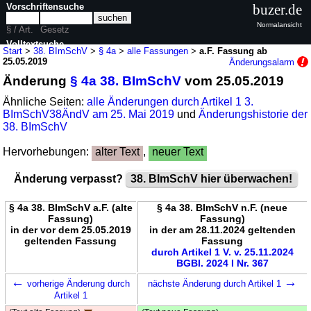
Vorschriftensuche
buzer.de
Normalansicht
§ / Art.
Gesetz
Volltextsuche
Start
>
38. BImSchV
>
§ 4a
>
alle Fassungen
>
a.F. Fassung ab
25.05.2019
Änderungsalarm
nur in 38. BImSchV
Änderung
§ 4a 38. BImSchV
vom 25.05.2019
Ähnliche Seiten:
alle Änderungen durch Artikel 1 3.
BImSchV38ÄndV am 25. Mai 2019
und
Änderungshistorie der
38. BImSchV
Hervorhebungen:
alter Text
,
neuer Text
Änderung verpasst?
38. BImSchV hier überwachen!
§ 4a 38. BImSchV a.F. (alte
§ 4a 38. BImSchV n.F. (neue
Fassung)
Fassung)
in der vor dem 25.05.2019
in der am 28.11.2024 geltenden
geltenden Fassung
Fassung
durch Artikel 1 V. v. 25.11.2024
BGBl. 2024 I Nr. 367
←
→
vorherige Änderung durch
nächste Änderung durch Artikel 1
Artikel 1