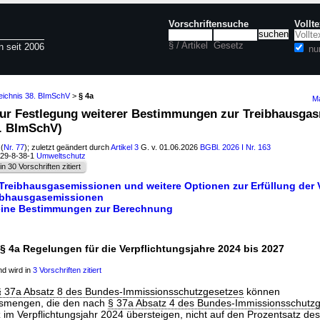
Vorschriftensuche
Vollt
§ / Artikel
Gesetz
n seit 2006
nu
zeichnis 38. BImSchV
>
§ 4a
Ma
zur Festlegung weiterer Bestimmungen zur Treibhausga
8. BImSchV)
(
Nr. 77
); zuletzt geändert durch
Artikel 3
G. v. 01.06.2026
BGBl. 2026 I Nr. 163
129-8-38-1
Umweltschutz
in 30 Vorschriften zitiert
 Treibhausgasemissionen und weitere Optionen zur Erfüllung der 
eibhausgasemissionen
meine Bestimmungen zur Berechnung
§ 4a Regelungen für die Verpflichtungsjahre 2024 bis 2027
d wird in
3 Vorschriften zitiert
§ 37a Absatz 8 des Bundes-Immissionsschutzgesetzes
können
smengen, die den nach
§ 37a Absatz 4 des Bundes-Immissionsschutz
 im Verpflichtungsjahr 2024 übersteigen, nicht auf den Prozentsatz des