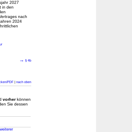
sjahr 2027
 in den
den
 Vertrages nach
sjahren 2024
rittlichen
ur
→
§ 4b
cken/PDF
|
nach oben
d
vorher
können
nden Sie dessen
weiterer