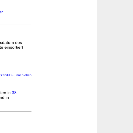
er
gsdatum des
e einsortiert
cken/PDF
|
nach oben
aten in
38.
nd in