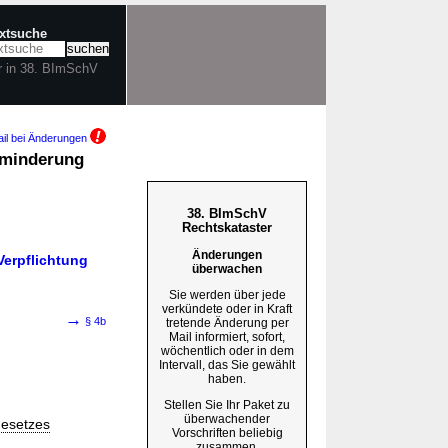
extsuche
r in 38. BImSchV
il bei Änderungen
sminderung
38. BImSchV
Rechtskataster
Änderungen
Verpflichtung
überwachen
Sie werden über jede
verkündete oder in Kraft
→
§ 4b
tretende Änderung per
Mail informiert, sofort,
wöchentlich oder in dem
Intervall, das Sie gewählt
haben.
Stellen Sie Ihr Paket zu
überwachender
gesetzes
Vorschriften beliebig
zusammen.