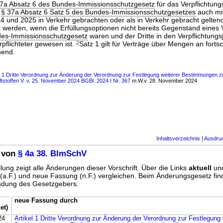
7a Absatz 6 des Bundes-Immissionsschutzgesetz
für das Verpflichtung
n
§ 37a Absatz 6 Satz 5 des Bundes-Immissionsschutzgesetzes
auch mit
24 und 2025 in Verkehr gebrachten oder als in Verkehr gebracht gelten
lt werden, wenn die Erfüllungsoptionen nicht bereits Gegenstand eines
des-Immissionsschutzgesetz
waren und der Dritte in den Verpflichtung
rpflichteter gewesen ist.
2
Satz 1 gilt für Verträge über Mengen an fortsch
hend.
s 1 Dritte Verordnung zur Änderung der Verordnung zur Festlegung weiterer Bestimmungen z
tstoffen V. v. 25. November 2024 BGBl. 2024 I Nr. 367
m.W.v. 28. November 2024
Inhaltsverzeichnis
|
Ausdru
 von
§ 4a 38. BImSchV
lung zeigt alle Änderungen dieser Vorschrift. Über die Links
aktuell
un
g (a.F.) und neue Fassung (n.F.) vergleichen. Beim Änderungsgesetz fi
ündung des Gesetzgebers.
neue Fassung durch
et)
24
Artikel 1 Dritte Verordnung zur Änderung der Verordnung zur Festlegung 