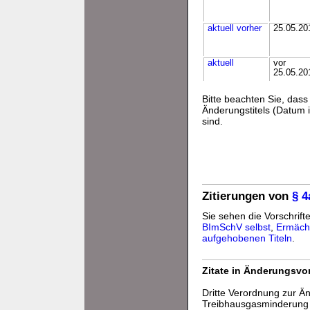
aktuell
vorher
25.05.20
aktuell
vor
25.05.20
Bitte beachten Sie, da
Änderungstitels (Datum i
sind.
Zitierungen von
§ 4
Sie sehen die Vorschrifte
BImSchV selbst
,
Ermäch
aufgehobenen Titeln
.
Zitate in Änderungsvor
Dritte Verordnung zur Ä
Treibhausgasminderung b