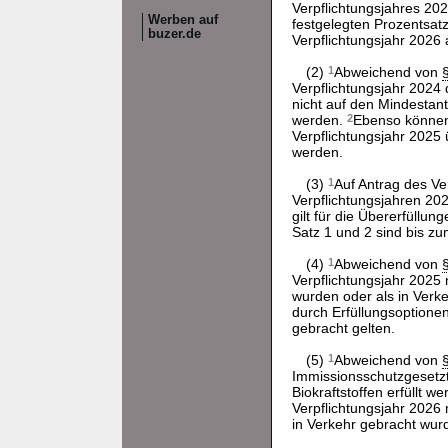
Verpflichtungsjahres 2
Werben auf
festgelegten Prozentsatz
buzer.de
Verpflichtungsjahr 2026
(2)
1
Abweichend von
Verpflichtungsjahr 2024
nicht auf den Mindestant
werden.
2
Ebenso können 
Verpflichtungsjahr 2025 
werden.
(3)
1
Auf Antrag des Ve
Verpflichtungsjahren 20
gilt für die Übererfüllu
Satz 1 und 2 sind bis zum
(4)
1
Abweichend von
Verpflichtungsjahr 2025 
wurden oder als in Verk
durch Erfüllungsoptionen
gebracht gelten.
(5)
1
Abweichend von
Immissionsschutzgesetzte
Biokraftstoffen erfüllt 
Verpflichtungsjahr 2026 n
in Verkehr gebracht wur