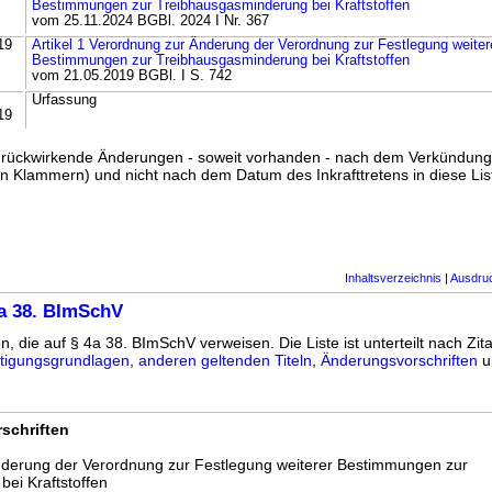
Bestimmungen zur Treibhausgasminderung bei Kraftstoffen
vom 25.11.2024 BGBl. 2024 I Nr. 367
19
Artikel 1 Verordnung zur Änderung der Verordnung zur Festlegung weiter
Bestimmungen zur Treibhausgasminderung bei Kraftstoffen
vom 21.05.2019 BGBl. I S. 742
Urfassung
19
ss rückwirkende Änderungen - soweit vorhanden - nach dem Verkündun
n Klammern) und nicht nach dem Datum des Inkrafttretens in diese List
Inhaltsverzeichnis
|
Ausdru
a 38. BImSchV
n, die auf § 4a 38. BImSchV verweisen. Die Liste ist unterteilt nach Zit
tigungsgrundlagen
,
anderen geltenden Titeln
,
Änderungsvorschriften
u
schriften
nderung der Verordnung zur Festlegung weiterer Bestimmungen zur
ei Kraftstoffen