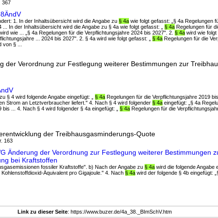
. 367
V38ÄndV
eändert: 1. In der Inhaltsübersicht wird die Angabe zu
§ 4a
wie folgt gefasst: „§ 4a Regelungen fü
 ... In der Inhaltsübersicht wird die Angabe zu § 4a wie folgt gefasst: „
§ 4a
Regelungen für di
wird wie ... „§ 4a Regelungen für die Verpflichtungsjahre 2024 bis 2027". 2.
§ 4a
wird wie folgt
lichtungsjahre ... 2024 bis 2027". 2. § 4a wird wie folgt gefasst: „
§ 4a
Regelungen für die Ver
 von § ...
g der Verordnung zur Festlegung weiterer Bestimmungen zur Treibh
ÄndV
zu § 4 wird folgende Angabe eingefügt: „
§ 4a
Regelungen für die Verpflichtungsjahre 2019 bi
en Strom an Letztverbraucher liefert." 4. Nach § 4 wird folgender
§ 4a
eingefügt: „§ 4a Regelu
 bis ... 4. Nach § 4 wird folgender § 4a eingefügt: „
§ 4a
Regelungen für die Verpflichtungsjah
terentwicklung der Treibhausgasminderungs-Quote
r. 163
G Änderung der Verordnung zur Festlegung weiterer Bestimmungen z
g bei Kraftstoffen
ausgasemissionen fossiler Kraftstoffe". b) Nach der Angabe zu
§ 4a
wird die folgende Angabe ei
ohlenstoffdioxid-Äquivalent pro Gigajoule." 4. Nach
§ 4a
wird der folgende § 4b eingefügt: „
Link zu dieser Seite
: https://www.buzer.de/4a_38._BImSchV.htm