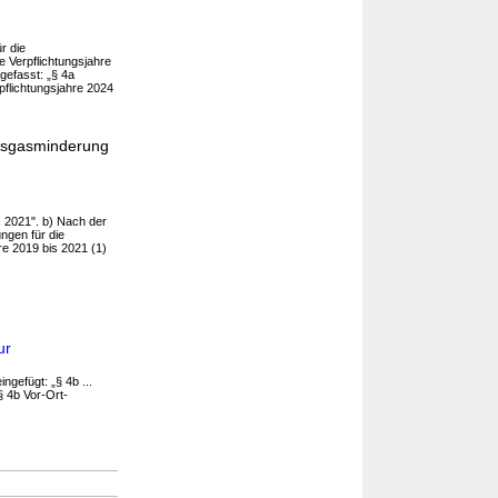
r die
e Verpflichtungsjahre
 gefasst: „§ 4a
pflichtungsjahre 2024
ausgasminderung
s 2021". b) Nach der
ngen für die
re 2019 bis 2021 (1)
ur
ngefügt: „§ 4b ...
§ 4b Vor-Ort-