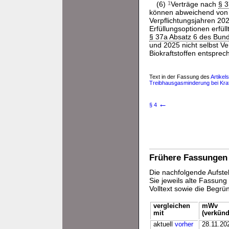
(6)
1
Verträge nach
§ 3
können abweichend vo
Verpflichtungsjahren 20
Erfüllungsoptionen erfül
§ 37a Absatz 6 des Bun
und 2025 nicht selbst Ve
Biokraftstoffen entsprec
Text in der Fassung des
Artikel
Treibhausgasminderung bei Kraf
←
§ 4
Frühere Fassungen
Die nachfolgende Aufstel
Sie jeweils alte Fassun
Volltext sowie die Begr
vergleichen
mWv
mit
(verkünd
aktuell
vorher
28.11.20