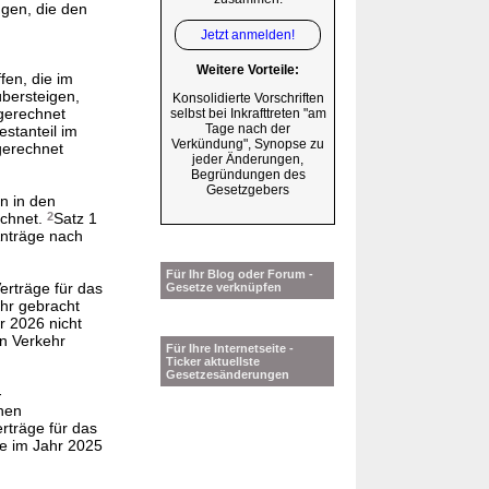
en, die den
Jetzt anmelden!
Weitere Vorteile:
fen, die im
bersteigen,
Konsolidierte Vorschriften
ngerechnet
selbst bei Inkrafttreten "am
Tage nach der
estanteil im
Verkündung", Synopse zu
ngerechnet
jeder Änderungen,
Begründungen des
Gesetzgebers
n in den
echnet.
2
Satz 1
Anträge nach
Für Ihr Blog oder Forum -
rträge für das
Gesetze verknüpfen
ehr gebracht
r 2026 nicht
in Verkehr
Für Ihre Internetseite -
Ticker aktuellste
Gesetzesänderungen
-
chen
rträge für das
die im Jahr 2025