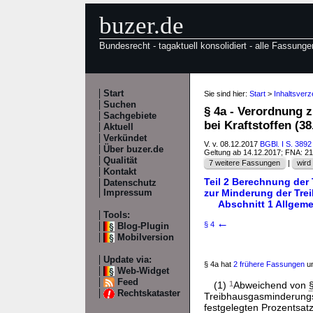
buzer.de
Bundesrecht - tagaktuell konsolidiert - alle Fassunge
Start
Sie sind hier:
Start
>
Inhaltsver
Suchen
§ 4a - Verordnung 
Sachgebiete
bei Kraftstoffen (3
Aktuell
Verkündet
V. v. 08.12.2017
BGBl. I S. 3892
Über buzer.de
Geltung ab 14.12.2017; FNA: 2
Qualität
7 weitere Fassungen
|
wird 
Kontakt
Teil 2 Berechnung der
Datenschutz
zur Minderung der Tr
Impressum
Abschnitt 1 Allge
Tools:
←
§ 4
Blog-Plugin
Mobilversion
Update via:
§ 4a hat
2 frühere Fassungen
un
Web-Widget
Feed
(1)
1
Abweichend von
Rechtskataster
Treibhausgasminderung
festgelegten Prozentsatz