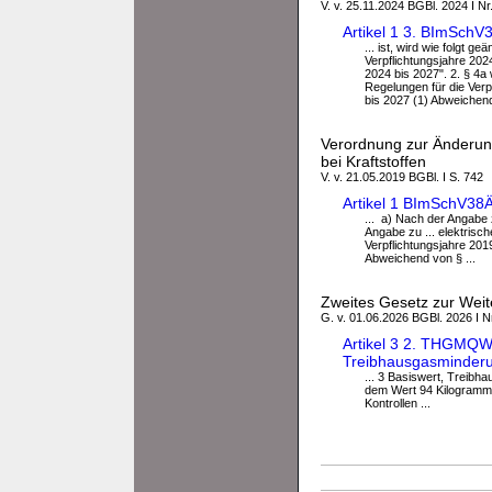
V. v. 25.11.2024 BGBl. 2024 I Nr
Artikel 1 3. BImSch
... ist, wird wie folgt g
Verpflichtungsjahre 2024
2024 bis 2027". 2. § 4a 
Regelungen für die Verpf
bis 2027 (1) Abweichend
Verordnung zur Änderun
bei Kraftstoffen
V. v. 21.05.2019 BGBl. I S. 742
Artikel 1 BImSchV38
... a) Nach der Angabe 
Angabe zu ... elektrisch
Verpflichtungsjahre 2019
Abweichend von § ...
Zweites Gesetz zur Wei
G. v. 01.06.2026 BGBl. 2026 I N
Artikel 3 2. THGMQW
Treibhausgasminderun
... 3 Basiswert, Treibh
dem Wert 94 Kilogramm K
Kontrollen ...