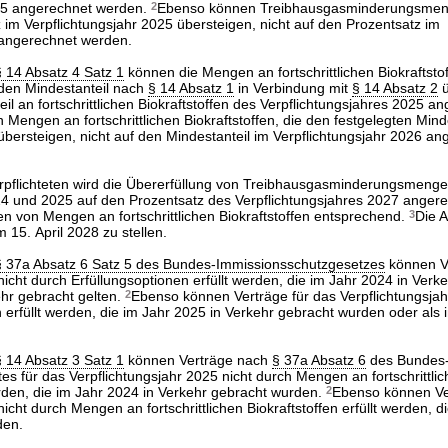
025 angerechnet werden.
2
Ebenso können Treibhausgasminderungsmeng
 im Verpflichtungsjahr 2025 übersteigen, nicht auf den Prozentsatz im
 angerechnet werden.
§ 14 Absatz 4 Satz 1
können die Mengen an fortschrittlichen Biokraftstof
 den Mindestanteil nach
§ 14 Absatz 1
in Verbindung mit
§ 14 Absatz 2
ü
eil an fortschrittlichen Biokraftstoffen des Verpflichtungsjahres 2025 a
Mengen an fortschrittlichen Biokraftstoffen, die den festgelegten Mind
übersteigen, nicht auf den Mindestanteil im Verpflichtungsjahr 2026 a
rpflichteten wird die Übererfüllung von Treibhausgasminderungsmenge
24 und 2025 auf den Prozentsatz des Verpflichtungsjahres 2027 anger
ngen von Mengen an fortschrittlichen Biokraftstoffen entsprechend.
3
Die 
 15. April 2028 zu stellen.
§ 37a Absatz 6 Satz 5 des Bundes-Immissionsschutzgesetzes
können Ve
nicht durch Erfüllungsoptionen erfüllt werden, die im Jahr 2024 in Verk
ehr gebracht gelten.
2
Ebenso können Verträge für das Verpflichtungsjah
 erfüllt werden, die im Jahr 2025 in Verkehr gebracht wurden oder als 
§ 14 Absatz 3 Satz 1
können Verträge nach
§ 37a Absatz 6
des Bundes
s für das Verpflichtungsjahr 2025 nicht durch Mengen an fortschrittli
werden, die im Jahr 2024 in Verkehr gebracht wurden.
2
Ebenso können Ve
icht durch Mengen an fortschrittlichen Biokraftstoffen erfüllt werden, 
den.