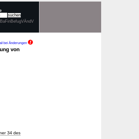
e
. BaFinBefugVÄndV
il bei Änderungen
gung von
mer 34 des