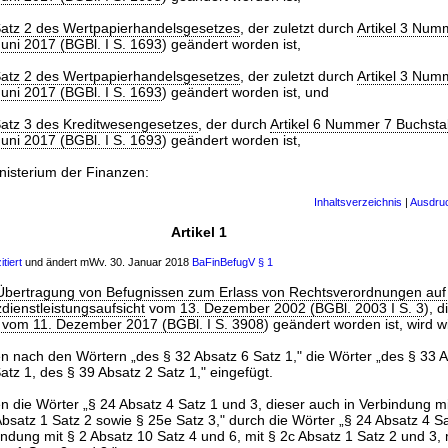
Satz 2 des Wertpapierhandelsgesetzes
, der zuletzt durch
Artikel 3 Num
uni 2017 (BGBl. I S. 1693
) geändert worden ist,
Satz 2 des Wertpapierhandelsgesetzes
, der zuletzt durch
Artikel 3 Num
uni 2017 (BGBl. I S. 1693
) geändert worden ist, und
Satz 3 des Kreditwesengesetzes
, der durch
Artikel 6 Nummer 7 Buchsta
uni 2017 (BGBl. I S. 1693
) geändert worden ist,
isterium der Finanzen:
Inhaltsverzeichnis
|
Ausdru
Artikel 1
tiert
und ändert mWv. 30. Januar 2018
BaFinBefugV
§ 1
 Übertragung von Befugnissen zum Erlass von Rechtsverordnungen auf
dienstleistungsaufsicht
vom
13. Dezember 2002 (BGBl. 2003 I S. 3
), d
g vom 11. Dezember 2017 (BGBl. I S. 3908
) geändert worden ist, wird w
 nach den Wörtern „des § 32 Absatz 6 Satz 1," die Wörter „des § 33 A
atz 1, des § 39 Absatz 2 Satz 1," eingefügt.
die Wörter „§ 24 Absatz 4 Satz 1 und 3, dieser auch in Verbindung mi
Absatz 1 Satz 2 sowie § 25e Satz 3," durch die Wörter „§ 24 Absatz 4 Sa
indung mit § 2 Absatz 10 Satz 4 und 6, mit § 2c Absatz 1 Satz 2 und 3, 