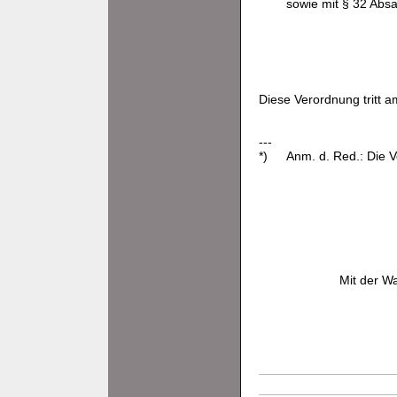
sowie mit § 32 Absat
Diese Verordnung tritt a
---
*)
Anm. d. Red.: Die 
Mit der W