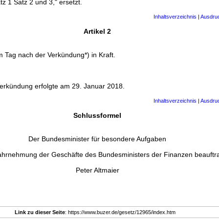
z 1 Satz 2 und 3," ersetzt.
Inhaltsverzeichnis
|
Ausdru
Artikel 2
m Tag nach der Verkündung*) in Kraft.
Verkündung erfolgte am 29. Januar 2018.
Inhaltsverzeichnis
|
Ausdru
Schlussformel
Der Bundesminister für besondere Aufgaben
ahrnehmung der Geschäfte des Bundesministers der Finanzen beauftr
Peter Altmaier
Link zu dieser Seite
: https://www.buzer.de/gesetz/12965/index.htm