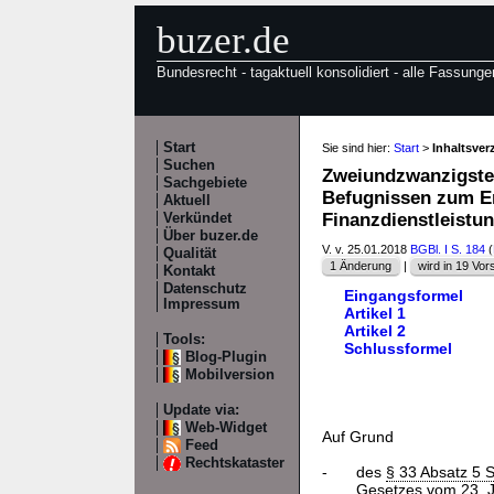
buzer.de
Bundesrecht - tagaktuell konsolidiert - alle Fassunge
Start
Sie sind hier:
Start
>
Inhaltsve
Suchen
Zweiundzwanzigste
Sachgebiete
Befugnissen zum Er
Aktuell
Finanzdienstleistu
Verkündet
Über buzer.de
V. v. 25.01.2018
BGBl. I S. 184
(
Qualität
1 Änderung
|
wird in 19 Vors
Kontakt
Datenschutz
Eingangsformel
Impressum
Artikel 1
Artikel 2
Tools:
Schlussformel
Blog-Plugin
Mobilversion
Update via:
Web-Widget
Auf Grund
Feed
Rechtskataster
-
des
§ 33 Absatz 5 
Gesetzes vom 23. J