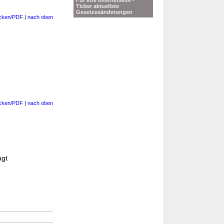
Für Ihre Internetseite -
Ticker aktuellste
Gesetzesänderungen
cken/PDF
|
nach oben
cken/PDF
|
nach oben
agt