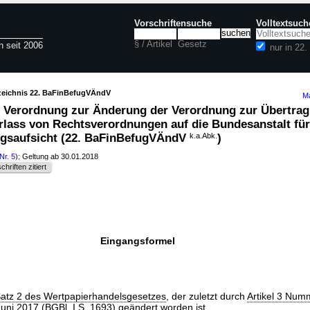
Vorschriftensuche
Volltextsuch
§ / Artikel
Gesetz
n seit 2006
nur in 22
rzeichnis 22. BaFinBefugVÄndV
Ma
 Verordnung zur Änderung der Verordnung zur Übertra
lass von Rechtsverordnungen auf die Bundesanstalt für
ngsaufsicht (22. BaFinBefugVÄndV
k.a.Abk.
)
Nr. 5
); Geltung ab 30.01.2018
chriften zitiert
Eingangsformel
Satz 2 des Wertpapierhandelsgesetzes
, der zuletzt durch
Artikel 3 Num
uni 2017 (BGBl. I S. 1693
) geändert worden ist,