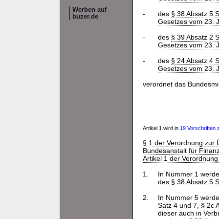
Werben auf
-
des
§ 38 Absatz 5 
buzer.de
Gesetzes vom 23. J
-
des
§ 39 Absatz 2 
Gesetzes vom 23. J
-
des
§ 24 Absatz 4 
Gesetzes vom 23. J
verordnet das Bundesmin
Artikel 1 wird in
19 Vorschriften zi
§ 1 der Verordnung zur
Bundesanstalt für Finanz
Artikel 1 der Verordnun
1.
In Nummer 1 werden
des § 38 Absatz 5 S
2.
In Nummer 5 werden 
Satz 4 und 7, § 2c 
dieser auch in Verb