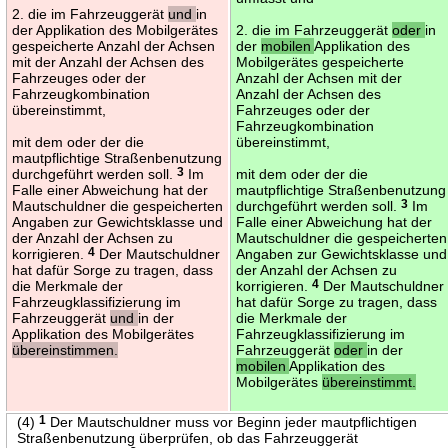
2. die im Fahrzeuggerät
und
in
der Applikation des Mobilgerätes
2. die im Fahrzeuggerät
oder
in
gespeicherte Anzahl der Achsen
der
mobilen
Applikation des
mit der Anzahl der Achsen des
Mobilgerätes gespeicherte
Fahrzeuges oder der
Anzahl der Achsen mit der
Fahrzeugkombination
Anzahl der Achsen des
übereinstimmt,
Fahrzeuges oder der
Fahrzeugkombination
mit dem oder der die
übereinstimmt,
mautpflichtige Straßenbenutzung
durchgeführt werden soll.
3
Im
mit dem oder der die
Falle einer Abweichung hat der
mautpflichtige Straßenbenutzung
Mautschuldner die gespeicherten
durchgeführt werden soll.
3
Im
Angaben zur Gewichtsklasse und
Falle einer Abweichung hat der
der Anzahl der Achsen zu
Mautschuldner die gespeicherten
korrigieren.
4
Der Mautschuldner
Angaben zur Gewichtsklasse und
hat dafür Sorge zu tragen, dass
der Anzahl der Achsen zu
die Merkmale der
korrigieren.
4
Der Mautschuldner
Fahrzeugklassifizierung im
hat dafür Sorge zu tragen, dass
Fahrzeuggerät
und
in der
die Merkmale der
Applikation des Mobilgerätes
Fahrzeugklassifizierung im
übereinstimmen.
Fahrzeuggerät
oder
in der
mobilen
Applikation des
Mobilgerätes
übereinstimmt.
(4)
1
Der Mautschuldner muss vor Beginn jeder mautpflichtigen
Straßenbenutzung überprüfen, ob das Fahrzeuggerät