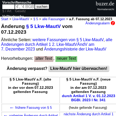
Vorschriftensuche
buzer.de
Normalansicht
§ / Art.
Gesetz
Volltextsuche
Start
>
Lkw-MautV
>
§ 5
>
alle Fassungen
>
a.F. Fassung ab 07.12.2023
Änderungsalarm
Änderung
§ 5 Lkw-MautV
vom
nur in Lkw-MautV
07.12.2023
Ähnliche Seiten:
weitere Fassungen von § 5 Lkw-MautV
,
alle
Änderungen durch Artikel 1 2. Lkw-MautVÄndV am
7. Dezember 2023
und
Änderungshistorie der Lkw-MautV
Hervorhebungen:
alter Text
,
neuer Text
Änderung verpasst?
Lkw-MautV hier überwachen!
§ 5 Lkw-MautV a.F. (alte
§ 5 Lkw-MautV n.F. (neue
Fassung)
Fassung)
in der vor dem 07.12.2023
in der am 07.12.2023
geltenden Fassung
geltenden Fassung
durch Artikel 1 V. v. 01.12.2023
BGBl. 2023 I Nr. 341
←
frühere Fassung von § 5
(heute geltende Fassung)
←
nächste Änderung durch Artikel 1
vorherige Änderung durch Artikel