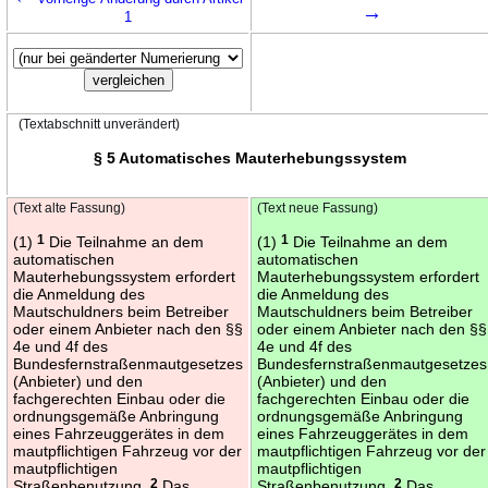
→
1
(Textabschnitt unverändert)
§ 5 Automatisches Mauterhebungssystem
(Text alte Fassung)
(Text neue Fassung)
(1)
1
Die Teilnahme an dem
(1)
1
Die Teilnahme an dem
automatischen
automatischen
Mauterhebungssystem erfordert
Mauterhebungssystem erfordert
die Anmeldung des
die Anmeldung des
Mautschuldners beim Betreiber
Mautschuldners beim Betreiber
oder einem Anbieter nach den §§
oder einem Anbieter nach den §§
4e und 4f des
4e und 4f des
Bundesfernstraßenmautgesetzes
Bundesfernstraßenmautgesetzes
(Anbieter) und den
(Anbieter) und den
fachgerechten Einbau oder die
fachgerechten Einbau oder die
ordnungsgemäße Anbringung
ordnungsgemäße Anbringung
eines Fahrzeuggerätes in dem
eines Fahrzeuggerätes in dem
mautpflichtigen Fahrzeug vor der
mautpflichtigen Fahrzeug vor der
mautpflichtigen
mautpflichtigen
Straßenbenutzung.
2
Das
Straßenbenutzung.
2
Das