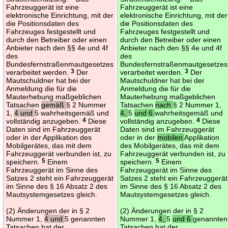
Fahrzeuggerät ist eine
Fahrzeuggerät ist eine
elektronische Einrichtung, mit der
elektronische Einrichtung, mit der
die Positionsdaten des
die Positionsdaten des
Fahrzeuges festgestellt und
Fahrzeuges festgestellt und
durch den Betreiber oder einen
durch den Betreiber oder einen
Anbieter nach den §§ 4e und 4f
Anbieter nach den §§ 4e und 4f
des
des
Bundesfernstraßenmautgesetzes
Bundesfernstraßenmautgesetzes
verarbeitet werden.
3
Der
verarbeitet werden.
3
Der
Mautschuldner hat bei der
Mautschuldner hat bei der
Anmeldung die für die
Anmeldung die für die
Mauterhebung maßgeblichen
Mauterhebung maßgeblichen
Tatsachen
gemäß
§ 2 Nummer
Tatsachen
nach
§ 2 Nummer 1,
1,
4 und
5 wahrheitsgemäß und
4,
5
und 6
wahrheitsgemäß und
vollständig anzugeben.
4
Diese
vollständig anzugeben.
4
Diese
Daten sind im Fahrzeuggerät
Daten sind im Fahrzeuggerät
oder in der Applikation des
oder in der
mobilen
Applikation
Mobilgerätes, das mit dem
des Mobilgerätes, das mit dem
Fahrzeuggerät verbunden ist, zu
Fahrzeuggerät verbunden ist, zu
speichern.
5
Einem
speichern.
5
Einem
Fahrzeuggerät im Sinne des
Fahrzeuggerät im Sinne des
Satzes 2 steht ein Fahrzeuggerät
Satzes 2 steht ein Fahrzeuggerät
im Sinne des § 16 Absatz 2 des
im Sinne des § 16 Absatz 2 des
Mautsystemgesetzes gleich.
Mautsystemgesetzes gleich.
(2) Änderungen der in § 2
(2) Änderungen der in § 2
Nummer 1,
4 und
5 genannten
Nummer 1,
4,
5
und 6
genannten
Tatsachen hat der
Tatsachen hat der