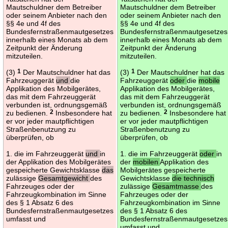
Mautschuldner dem Betreiber
Mautschuldner dem Betreiber
oder seinem Anbieter nach den
oder seinem Anbieter nach den
§§ 4e und 4f des
§§ 4e und 4f des
Bundesfernstraßenmautgesetzes
Bundesfernstraßenmautgesetzes
innerhalb eines Monats ab dem
innerhalb eines Monats ab dem
Zeitpunkt der Änderung
Zeitpunkt der Änderung
mitzuteilen.
mitzuteilen.
(3)
1
Der Mautschuldner hat das
(3)
1
Der Mautschuldner hat das
Fahrzeuggerät
und
die
Fahrzeuggerät
oder
die
mobile
Applikation des Mobilgerätes,
Applikation des Mobilgerätes,
das mit dem Fahrzeuggerät
das mit dem Fahrzeuggerät
verbunden ist, ordnungsgemäß
verbunden ist, ordnungsgemäß
zu bedienen.
2
Insbesondere hat
zu bedienen.
2
Insbesondere hat
er vor jeder mautpflichtigen
er vor jeder mautpflichtigen
Straßenbenutzung zu
Straßenbenutzung zu
überprüfen, ob
überprüfen, ob
1. die im Fahrzeuggerät
und
in
1. die im Fahrzeuggerät
oder
in
der Applikation des Mobilgerätes
der
mobilen
Applikation des
gespeicherte Gewichtsklasse
das
Mobilgerätes gespeicherte
zulässige
Gesamtgewicht
des
Gewichtsklasse
die technisch
Fahrzeuges oder der
zulässige
Gesamtmasse
des
Fahrzeugkombination im Sinne
Fahrzeuges oder der
des § 1 Absatz 6 des
Fahrzeugkombination im Sinne
Bundesfernstraßenmautgesetzes
des § 1 Absatz 6 des
umfasst und
Bundesfernstraßenmautgesetzes
umfasst und