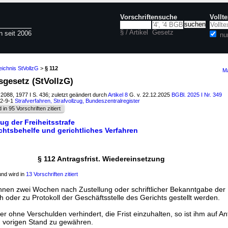
Vorschriftensuche
Vollt
§ / Artikel
Gesetz
n seit 2006
nu
eichnis StVollzG
>
§ 112
Ma
gsgesetz (StVollzG)
 2088, 1977 I S. 436; zuletzt geändert durch
Artikel 8
G. v. 22.12.2025
BGBl. 2025 I Nr. 349
12-9-1
Strafverfahren, Strafvollzug, Bundeszentralregister
d in 95 Vorschriften zitiert
ug der Freiheitsstrafe
echtsbehelfe und gerichtliches Verfahren
§ 112 Antragsfrist. Wiedereinsetzung
nd wird in
13 Vorschriften zitiert
innen zwei Wochen nach Zustellung oder schriftlicher Bekanntgabe d
ch oder zu Protokoll der Geschäftsstelle des Gerichts gestellt werden.
ler ohne Verschulden verhindert, die Frist einzuhalten, so ist ihm auf An
 vorigen Stand zu gewähren.