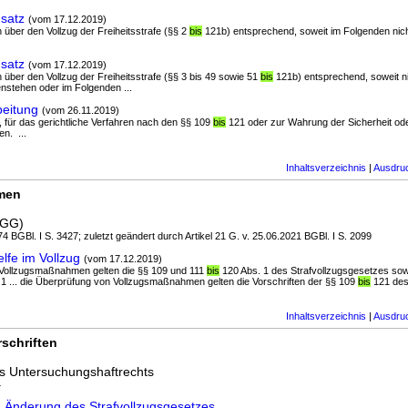
satz
(vom 17.12.2019)
en über den Vollzug der Freiheitsstrafe (§§ 2
bis
121b) entsprechend, soweit im Folgenden nic
satz
(vom 17.12.2019)
en über den Vollzug der Freiheitsstrafe (§§ 3 bis 49 sowie 51
bis
121b) entsprechend, soweit ni
nstehen oder im Folgenden ...
beitung
(vom 26.11.2019)
, für das gerichtliche Verfahren nach den §§ 109
bis
121 oder zur Wahrung der Sicherheit od
en. ...
Inhaltsverzeichnis
|
Ausdru
rmen
JGG)
4 BGBl. I S. 3427; zuletzt geändert durch Artikel 21 G. v. 25.06.2021 BGBl. I S. 2099
fe im Vollzug
(vom 17.12.2019)
n Vollzugsmaßnahmen gelten die §§ 109 und 111
bis
120 Abs. 1 des Strafvollzugsgesetzes sow
1 ... die Überprüfung von Vollzugsmaßnahmen gelten die Vorschriften der §§ 109
bis
121 des 
Inhaltsverzeichnis
|
Ausdru
schriften
s Untersuchungshaftrechts
4
 Änderung des Strafvollzugsgesetzes