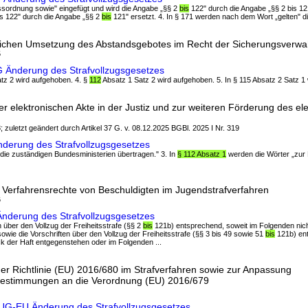
essordnung sowie" eingefügt und wird die Angabe „§§ 2
bis
122" durch die Angabe „§§ 2 bis 121"
is 122" durch die Angabe „§§ 2
bis
121" ersetzt. 4. In § 171 werden nach dem Wort „gelten" die
lichen Umsetzung des Abstandsgebotes im Recht der Sicherungsverw
5
G Änderung des Strafvollzugsgesetzes
Satz 2 wird aufgehoben. 4. §
112
Absatz 1 Satz 2 wird aufgehoben. 5. In § 115 Absatz 2 Satz 1 
r elektronischen Akte in der Justiz und zur weiteren Förderung des el
; zuletzt geändert durch Artikel 37 G. v. 08.12.2025 BGBl. 2025 I Nr. 319
nderung des Strafvollzugsgesetzes
 die zuständigen Bundesministerien übertragen." 3. In
§ 112 Absatz 1
werden die Wörter „zur 
 Verfahrensrechte von Beschuldigten im Jugendstrafverfahren
6
Änderung des Strafvollzugsgesetzes
en über den Vollzug der Freiheitsstrafe (§§ 2
bis
121b) entsprechend, soweit im Folgenden nic
.. sowie die Vorschriften über den Vollzug der Freiheitsstrafe (§§ 3 bis 49 sowie 51
bis
121b) ent
k der Haft entgegenstehen oder im Folgenden ...
r Richtlinie (EU) 2016/680 im Strafverfahren sowie zur Anpassung
 Bestimmungen an die Verordnung (EU) 2016/679
pUG-EU Änderung des Strafvollzugsgesetzes