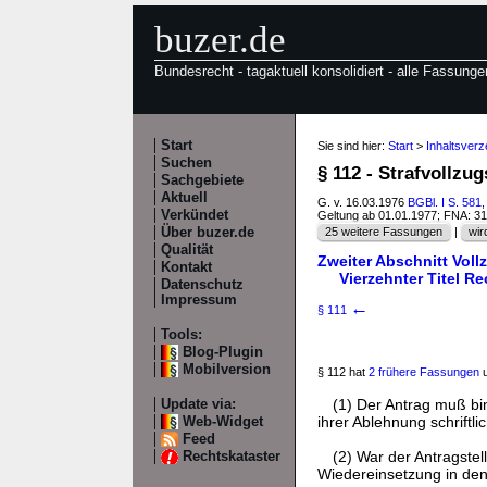
buzer.de
Bundesrecht - tagaktuell konsolidiert - alle Fassunge
Start
Sie sind hier:
Start
>
Inhaltsverz
Suchen
§ 112 - Strafvollzu
Sachgebiete
Aktuell
G. v. 16.03.1976
BGBl. I S. 581
,
Verkündet
Geltung ab 01.01.1977; FNA: 3
Über buzer.de
25 weitere Fassungen
|
wir
Qualität
Zweiter Abschnitt Vollz
Kontakt
Vierzehnter Titel R
Datenschutz
Impressum
←
§ 111
Tools:
Blog-Plugin
Mobilversion
§ 112 hat
2 frühere Fassungen
u
(1) Der Antrag muß b
Update via:
ihrer Ablehnung schriftli
Web-Widget
Feed
(2) War der Antragstel
Rechtskataster
Wiedereinsetzung in den