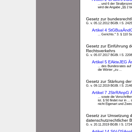
... und 6 der Strafproz
wird die Angabe „§§ 2 b
Gesetz zur bundesrecht
G. v. 05.12.2012 BGBl. I S. 242
Artikel 4 StGBuaÄnd
... Gerichts." 3. § 110 
Gesetz zur Einführung de
Rechtsverkehrs
G. v. 05.07.2017 BGBl. I S. 2208
Artikel 5 EAkteJEG Ä
... des Bundesrates auf
die Wörter „zu ...
Gesetz zur Stärkung der
G. v. 09.12.2019 BGBl. I S. 214
Artikel 7 JStrRAnpG 
... sowie die Vorschrift
ist. § 50 findet nur in .
nicht Eigenart und Zwec
Gesetz zur Umsetzung de
datenschutzrechtlicher
G. v. 20.11.2019 BGBl. I S. 1724
Artikel 14 StV-DSAn