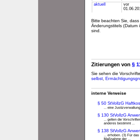
aktuell
vor
01.06.20
Bitte beachten Sie, da
Änderungstitels (Datum i
sind.
Zitierungen von
§ 1
Sie sehen die Vorschrifte
selbst
,
Ermächtigungsgr
interne Verweise
§ 50 StVollzG Haftko
... eine Justizverwaltu
§ 130 StVollzG Anwen
... gelten die Vorschrif
anderes bestimmt ...
§ 138 StVollzG Anwen
... erhoben. (3) Für das
Maßnahme der ...