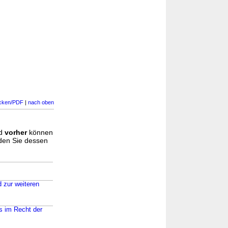
cken/PDF
|
nach oben
d
vorher
können
nden Sie dessen
d zur weiteren
s im Recht der