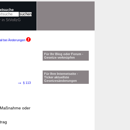
extsuche
r in StVollzG
il bei Änderungen
Für Ihr Blog oder Forum -
Gesetze verknüpfen
Für Ihre Internetseite -
Ticker aktuellste
Gesetzesänderungen
→
§ 113
er Maßnahme oder
trag