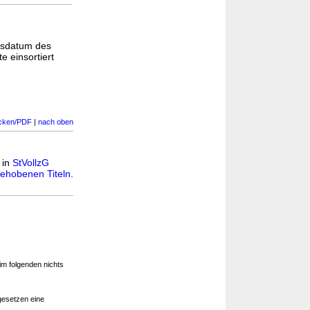
gsdatum des
e einsortiert
cken/PDF
|
nach oben
 in
StVollzG
ehobenen Titeln
.
im folgenden nichts
gesetzen eine