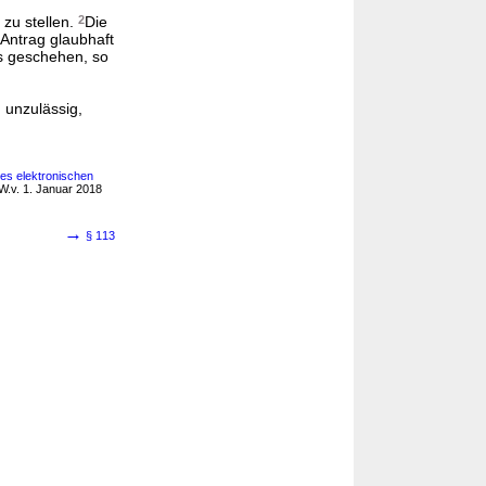
zu stellen.
2
Die
Antrag glaubhaft
es geschehen, so
 unzulässig,
des elektronischen
.v. 1. Januar 2018
→
§ 113