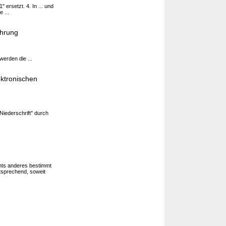
 ersetzt. 4. In ... und
 ...
ahrung
werden die ...
ektronischen
Niederschrift" durch
hts anderes bestimmt
sprechend, soweit