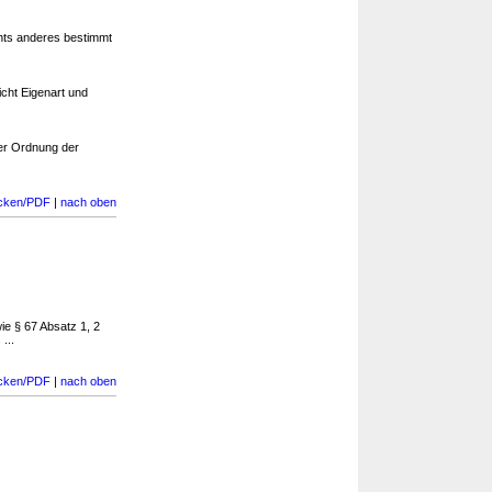
hts anderes bestimmt
cht Eigenart und
er Ordnung der
cken/PDF
|
nach oben
ie § 67 Absatz 1, 2
...
cken/PDF
|
nach oben