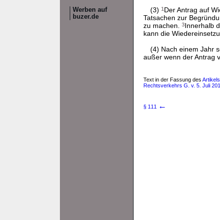
(3)
1
Der Antrag auf Wi
Werben auf
buzer.de
Tatsachen zur Begründun
zu machen.
3
Innerhalb 
kann die Wiedereinsetz
(4) Nach einem Jahr s
außer wenn der Antrag vo
Text in der Fassung des
Artikel
Rechtsverkehrs G. v. 5. Juli 201
←
§ 111