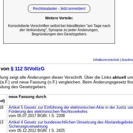
Rechtskataster - Jetzt anmelden!
Weitere Vorteile:
Konsolidierte Vorschriften selbst bei Inkrafttreten "am Tage nach
der Verkündung", Synopse zu jeder Änderungen,
Begründungen des Gesetzgebers
Inhaltsverzeichnis
|
Ausdru
 von
§ 112 StVollzG
lung zeigt alle Änderungen dieser Vorschrift. Über die Links
aktuell
un
g (a.F.) und neue Fassung (n.F.) vergleichen. Beim Änderungsgesetz fi
ündung des Gesetzgebers.
neue Fassung durch
et)
18
Artikel 5 Gesetz zur Einführung der elektronischen Akte in der Justiz un
Förderung des elektronischen Rechtsverkehrs
vom 05.07.2017 BGBl. I S. 2208
13
Artikel 4 Gesetz zur bundesrechtlichen Umsetzung des Abstandsgebote
Sicherungsverwahrung
vom 05.12.2012 BGBl. I S. 2425