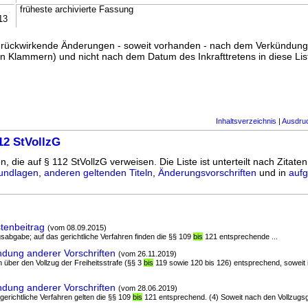
früheste archivierte Fassung
13
ss rückwirkende Änderungen - soweit vorhanden - nach dem Verkündun
n Klammern) und nicht nach dem Datum des Inkrafttretens in diese List
Inhaltsverzeichnis
|
Ausdru
12 StVollzG
n, die auf § 112 StVollzG verweisen. Die Liste ist unterteilt nach Zitaten
undlagen
,
anderen geltenden Titeln
,
Änderungsvorschriften
und in
aufg
stenbeitrag
(vom 08.09.2015)
ngsabgabe; auf das gerichtliche Verfahren finden die §§ 109
bis
121 entsprechende ...
dung anderer Vorschriften
(vom 26.11.2019)
ten über den Vollzug der Freiheitsstrafe (§§ 3
bis
119 sowie 120 bis 126) entsprechend, soweit 
dung anderer Vorschriften
(vom 28.06.2019)
 gerichtliche Verfahren gelten die §§ 109
bis
121 entsprechend. (4) Soweit nach den Vollzugs