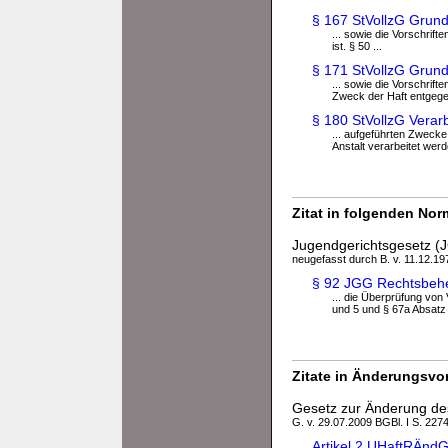
§ 167 StVollzG Grund
... sowie die Vorschrift
ist. § 50 ...
§ 171 StVollzG Grund
... sowie die Vorschrift
Zweck der Haft entgege
§ 180 StVollzG Verar
... aufgeführten Zwecke
Anstalt verarbeitet werd
Zitat in folgenden No
Jugendgerichtsgesetz (
neugefasst durch B. v. 11.12.197
§ 92 JGG Rechtsbehel
... die Überprüfung vo
und 5 und § 67a Absatz 
Zitate in Änderungsvor
Gesetz zur Änderung de
G. v. 29.07.2009 BGBl. I S. 227
Artikel 2 UHaftRÄndG