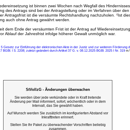
edereinsetzung ist binnen zwei Wochen nach Wegfall des Hindernisses 
g des Antrags sind bei der Antragstellung oder im Verfahren über den 
der Antragsfrist ist die versäumte Rechtshandlung nachzuholen.
4
Ist di
ung auch ohne Antrag gewährt werden.
eit dem Ende der versäumten Frist ist der Antrag auf Wiedereinsetzung
r Ablauf der Jahresfrist infolge höherer Gewalt unmöglich war.
s 5 Gesetz zur Einführung der elektronischen Akte in der Justiz und zur weiteren Förderung 
7 BGBl. I S. 2208; zuletzt geändert durch Artikel 37 G. v. 08.12.2025 BGBl. 2025 I Nr. 319
m.W
StVollzG - Änderungen überwachen
Sie werden über jede verkündete oder in Kraft tretende
Änderung per Mail informiert, sofort, wöchentlich oder in dem
Intervall, das Sie gewählt haben.
Auf Wunsch werden Sie zusätzlich im konfigurierten Abstand vor
Inkrafttreten erinnert.
Stellen Sie Ihr Paket zu überwachender Vorschriften beliebig
zusammen.