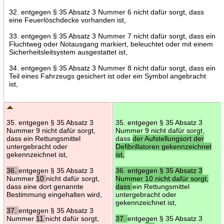
32. entgegen § 35 Absatz 3 Nummer 6 nicht dafür sorgt, dass
eine Feuerlöschdecke vorhanden ist,
33. entgegen § 35 Absatz 3 Nummer 7 nicht dafür sorgt, dass ein
Fluchtweg oder Notausgang markiert, beleuchtet oder mit einem
Sicherheitsleitsystem ausgestattet ist,
34. entgegen § 35 Absatz 3 Nummer 8 nicht dafür sorgt, dass ein
Teil eines Fahrzeugs gesichert ist oder ein Symbol angebracht
ist,
35. entgegen § 35 Absatz 3
35. entgegen § 35 Absatz 3
Nummer 9 nicht dafür sorgt,
Nummer 9 nicht dafür sorgt,
dass ein Rettungsmittel
dass
der Aufstellungsort der
untergebracht oder
Defibrillatoren gekennzeichnet
gekennzeichnet ist,
ist,
36.
entgegen § 35 Absatz 3
36. entgegen § 35 Absatz 3
Nummer
10
nicht dafür sorgt,
Nummer 10 nicht dafür sorgt,
dass eine dort genannte
dass
ein Rettungsmittel
Bestimmung eingehalten wird,
untergebracht oder
gekennzeichnet ist,
37.
entgegen § 35 Absatz 3
Nummer
11
nicht dafür sorgt,
37.
entgegen § 35 Absatz 3