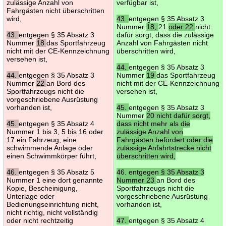
zulässige Anzahl von
verfügbar ist,
Fahrgästen nicht überschritten
wird,
43.
entgegen § 35 Absatz 3
Nummer
18,
21
oder 22
nicht
43.
entgegen § 35 Absatz 3
dafür sorgt, dass die zulässige
Nummer
18
das Sportfahrzeug
Anzahl von Fahrgästen nicht
nicht mit der CE-Kennzeichnung
überschritten wird,
versehen ist,
44.
entgegen § 35 Absatz 3
44.
entgegen § 35 Absatz 3
Nummer
19
das Sportfahrzeug
Nummer
22
an Bord des
nicht mit der CE-Kennzeichnung
Sportfahrzeugs nicht die
versehen ist,
vorgeschriebene Ausrüstung
vorhanden ist,
45.
entgegen § 35 Absatz 3
Nummer
20 nicht dafür sorgt,
45.
entgegen § 35 Absatz 4
dass nicht mehr als die
Nummer 1 bis 3, 5 bis 16 oder
zulässige Anzahl von
17 ein Fahrzeug, eine
Fahrgästen befördert oder die
schwimmende Anlage oder
zulässige Anfahrtstrecke nicht
einen Schwimmkörper führt,
überschritten wird,
46.
entgegen § 35 Absatz 5
46. entgegen § 35 Absatz 3
Nummer 1 eine dort genannte
Nummer 23
an Bord des
Kopie, Bescheinigung,
Sportfahrzeugs nicht die
Unterlage oder
vorgeschriebene Ausrüstung
Bedienungseinrichtung nicht,
vorhanden ist,
nicht richtig, nicht vollständig
oder nicht rechtzeitig
47.
entgegen § 35 Absatz 4