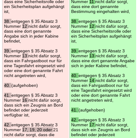
dass eine Sicherheitsrolle oder
Nummer
11
nicht dafür sorgt,
ein Sicherheitsplan aufgehängt
dass eine dort genannte
ist,
Bestimmung eingehalten wird,
38.
entgegen § 35 Absatz 3
38.
entgegen § 35 Absatz 3
Nummer
12
nicht dafür sorgt,
Nummer
12
nicht dafür sorgt,
dass eine dort genannte
dass eine Sicherheitsrolle oder
Angabe sich in jeder Kabine
ein Sicherheitsplan aufgehängt
befindet,
ist,
39.
entgegen § 35 Absatz 3
39.
entgegen § 35 Absatz 3
Nummer
13
nicht dafür sorgt,
Nummer
13
nicht dafür sorgt,
dass ein Fahrgastboot nur für
dass eine dort genannte Angabe
eine Tagesfahrt eingesetzt wird
sich in jeder Kabine befindet,
oder eine dort genannte Fahrt
nicht angetreten wird,
40.
entgegen § 35 Absatz 3
Nummer
14
nicht dafür sorgt,
40.
(aufgehoben)
dass ein Fahrgastboot nur für
eine Tagesfahrt eingesetzt wird
41.
entgegen § 35 Absatz 3
oder eine dort genannte Fahrt
Nummer
16
nicht dafür sorgt,
nicht angetreten wird,
dass sich ein Zeugnis an Bord
befindet oder jederzeit
41.
(aufgehoben)
verfügbar ist,
42.
entgegen § 35 Absatz 3
42.
entgegen § 35 Absatz 3
Nummer
17
nicht dafür sorgt,
Nummer
17, 19, 20 oder
21
dass sich ein Zeugnis an Bord
nicht dafür sorgt, dass die
befindet oder jederzeit