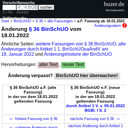
Vorschriftensuche
buzer.de
Normalansicht
§ / Art.
Gesetz
Volltextsuche
Start
>
BinSchUO
>
§ 36
>
alle Fassungen
>
a.F. Fassung ab 18.01.2022
Änderungsalarm
Änderung
§ 36 BinSchUO
vom
nur in BinSchUO
18.01.2022
Ähnliche Seiten:
weitere Fassungen von § 36 BinSchUO
,
alle
Änderungen durch Artikel 1 1. BinSchUOuaÄndV am
18. Januar 2022
und
Änderungshistorie der BinSchUO
Hervorhebungen:
alter Text
,
neuer Text
Änderung verpasst?
BinSchUO hier überwachen!
§ 36 BinSchUO a.F. (alte
§ 36 BinSchUO n.F. (neue
Fassung)
Fassung)
in der vor dem 18.01.2022
in der am 18.01.2022
geltenden Fassung
geltenden Fassung
durch Artikel 1 V. v. 05.01.2022
BGBl. I S. 2
←
→
frühere Fassung von § 36
nächste Fassung von § 36
←
nächste Änderung durch Artikel 1
vorherige Änderung durch