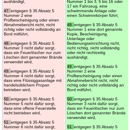
aushändigt,
Nummer 1 bis 3, 5 bis 16 oder
17 ein Fahrzeug, eine
47.
entgegen § 35 Absatz 5
schwimmende Anlage oder
Nummer 2 eine
einen Schwimmkörper führt,
Prüfbescheinigung oder einen
Abnahmebericht nicht, nicht
48.
entgegen § 35 Absatz 5
richtig oder nicht vollständig an
Nummer 1 eine dort genannte
Bord mitführt,
Kopie, Bescheinigung,
Unterlage oder
48.
entgegen § 35 Absatz 5
Bedienungseinrichtung nicht,
Nummer 3 nicht dafür sorgt,
nicht richtig, nicht vollständig
dass ein Feuerlöscher nur zum
oder nicht rechtzeitig
Löschen dort genannter Brände
aushändigt,
verwendet wird,
49.
entgegen § 35 Absatz 5
49.
entgegen § 35 Absatz 5
Nummer 2 eine
Nummer 4 nicht dafür sorgt,
Prüfbescheinigung oder einen
dass eine Flüssiggasanlage mit
Abnahmebericht nicht, nicht
handelsüblichem Propan
richtig oder nicht vollständig an
betrieben wird,
Bord mitführt,
50.
entgegen § 35 Absatz 5
50.
entgegen § 35 Absatz 5
Nummer 5 nicht dafür sorgt,
Nummer 3 nicht dafür sorgt,
dass eine offene Feuerstelle
dass ein Feuerlöscher nur zum
nicht betrieben wird,
Löschen dort genannter Brände
verwendet wird,
51.
entgegen § 35 Absatz 5
Nummer 6 nicht dafür sorgt,
51.
entgegen § 35 Absatz 5