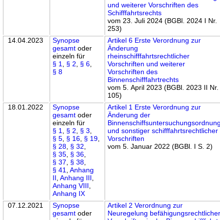
und weiterer Vorschriften des
Schifffahrtsrechts
vom 23. Juli 2024 (BGBl. 2024 I Nr.
253)
14.04.2023
Synopse
Artikel 6 Erste Verordnung zur
gesamt
oder
Änderung
einzeln für
rheinschifffahrtsrechtlicher
§ 1
,
§ 2
,
§ 6
,
Vorschriften und weiterer
§ 8
Vorschriften des
Binnenschifffahrtrechts
vom 5. April 2023 (BGBl. 2023 II Nr.
105)
18.01.2022
Synopse
Artikel 1 Erste Verordnung zur
gesamt
oder
Änderung der
einzeln für
Binnenschiffsuntersuchungsordnun
§ 1
,
§ 2
,
§ 3
,
und sonstiger schifffahrtsrechtlicher
§ 5
,
§ 16
,
§ 19
,
Vorschriften
§ 28
,
§ 32
,
vom 5. Januar 2022 (BGBl. I S. 2)
§ 35
,
§ 36
,
§ 37
,
§ 38
,
§ 41
,
Anhang
II
,
Anhang III
,
Anhang VIII
,
Anhang IX
07.12.2021
Synopse
Artikel 2 Verordnung zur
gesamt
oder
Neuregelung befähigungsrechtliche