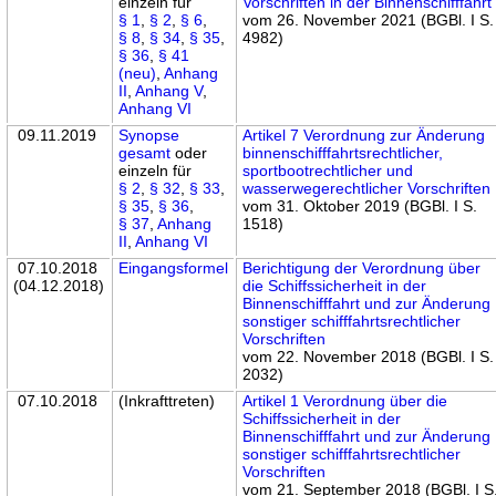
einzeln für
Vorschriften in der Binnenschifffahrt
§ 1
,
§ 2
,
§ 6
,
vom 26. November 2021 (BGBl. I S.
§ 8
,
§ 34
,
§ 35
,
4982)
§ 36
,
§ 41
(neu)
,
Anhang
II
,
Anhang V
,
Anhang VI
09.11.2019
Synopse
Artikel 7 Verordnung zur Änderung
gesamt
oder
binnenschifffahrtsrechtlicher,
einzeln für
sportbootrechtlicher und
§ 2
,
§ 32
,
§ 33
,
wasserwegerechtlicher Vorschriften
§ 35
,
§ 36
,
vom 31. Oktober 2019 (BGBl. I S.
§ 37
,
Anhang
1518)
II
,
Anhang VI
07.10.2018
Eingangsformel
Berichtigung der Verordnung über
(04.12.2018)
die Schiffssicherheit in der
Binnenschifffahrt und zur Änderung
sonstiger schifffahrtsrechtlicher
Vorschriften
vom 22. November 2018 (BGBl. I S.
2032)
07.10.2018
(Inkrafttreten)
Artikel 1 Verordnung über die
Schiffssicherheit in der
Binnenschifffahrt und zur Änderung
sonstiger schifffahrtsrechtlicher
Vorschriften
vom 21. September 2018 (BGBl. I S