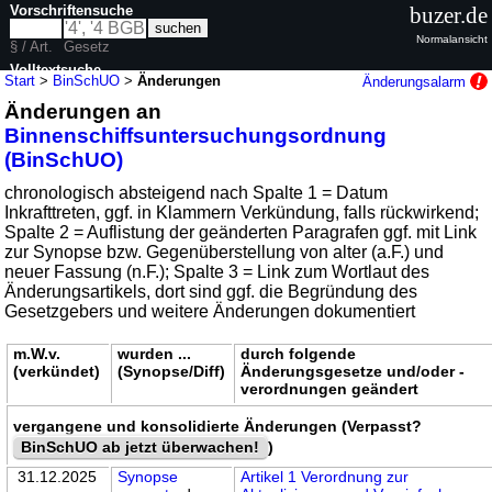
Vorschriftensuche
buzer.de
Normalansicht
§ / Art.
Gesetz
Volltextsuche
Start
>
BinSchUO
>
Änderungen
Änderungsalarm
Änderungen an
nur in BinSchUO
Binnenschiffsuntersuchungsordnung
(BinSchUO)
chronologisch absteigend nach Spalte 1 = Datum
Inkrafttreten, ggf. in Klammern Verkündung, falls rückwirkend;
Spalte 2 = Auflistung der geänderten Paragrafen ggf. mit Link
zur Synopse bzw. Gegenüberstellung von alter (a.F.) und
neuer Fassung (n.F.); Spalte 3 = Link zum Wortlaut des
Änderungsartikels, dort sind ggf. die Begründung des
Gesetzgebers und weitere Änderungen dokumentiert
m.W.v.
wurden ...
durch folgende
(verkündet)
(Synopse/Diff)
Änderungsgesetze und/oder -
verordnungen geändert
vergangene und konsolidierte Änderungen (Verpasst?
BinSchUO ab jetzt überwachen!
)
31.12.2025
Synopse
Artikel 1 Verordnung zur