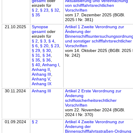
gesamt
oder
Aktualisierung und Vereinfachung
einzeln für
von schifffahrtsrechtlichen
§ 2
,
§ 23
,
§ 32
,
Vorschriften
§ 35
vom 17. Dezember 2025 (BGBl.
2025 I Nr. 381)
21.10.2025
Synopse
Artikel 1 Zweite Verordnung zur
gesamt
oder
Änderung der
einzeln für
Binnenschiffsuntersuchungsordnun
§ 2
,
§ 3
,
§ 4
,
und sonstiger schifffahrtsrechtlicher
§ 6
,
§ 20
,
§ 23
,
Vorschriften
§ 29
,
§ 30
,
vom 14. Oktober 2025 (BGBl. 2025 
§ 31
,
§ 34
,
Nr. 242)
§ 35
,
§ 36
,
§ 40
,
Anhang I
,
Anhang II
,
Anhang III
,
Anhang V
,
Anhang IX
30.11.2024
Anhang III
Artikel 2 Erste Verordnung zur
Änderung
schiffssicherheitsrechtlicher
Vorschriften
vom 22. November 2024 (BGBl.
2024 I Nr. 370)
01.09.2024
§ 2
Artikel 4 Zweite Verordnung zur
Änderung der
Binnenschifffahrtsstraßen-Ordnung