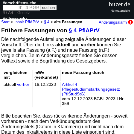
Vorschriftensuche
buzer.de
Normalansicht
§ / Art.
Gesetz
Volltextsuche
Start
>
Inhalt PflAPrV
>
§ 4
>
alte Fassungen
Änderungsalarm
Frühere Fassungen von
§ 4 PflAPrV
nur in PflAPrV
Die nachfolgende Aufstellung zeigt alle Änderungen dieser
Vorschrift. Über die Links
aktuell
und
vorher
können Sie
jeweils alte Fassung (a.F.) und neue Fassung (n.F.)
vergleichen. Beim Änderungsgesetz finden Sie dessen
Volltext sowie die Begründung des Gesetzgebers.
vergleichen
mWv
neue Fassung durch
mit
(verkündet)
aktuell
vorher
16.12.2023
Artikel 4
Pflegestudiumstärkungsgesetz
(PflStudStG)
vom 12.12.2023 BGBl. 2023 I Nr.
359
Bitte beachten Sie, dass rückwirkende Änderungen - soweit
vorhanden - nach dem Verkündungsdatum des
Änderungstitels (Datum in Klammern) und nicht nach dem
Datum des Inkrafttretens in diese Liste einsortiert sind.