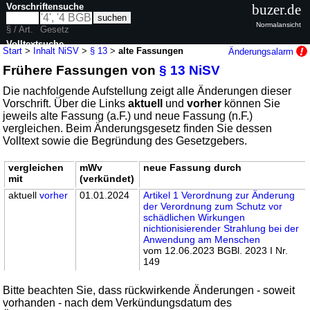
Vorschriftensuche
buzer.de
Normalansicht
§ / Art.
Gesetz
Volltextsuche
Start
>
Inhalt NiSV
>
§ 13
>
alte Fassungen
Änderungsalarm
Frühere Fassungen von
§ 13 NiSV
nur in NiSV
Die nachfolgende Aufstellung zeigt alle Änderungen dieser
Vorschrift. Über die Links
aktuell
und
vorher
können Sie
jeweils alte Fassung (a.F.) und neue Fassung (n.F.)
vergleichen. Beim Änderungsgesetz finden Sie dessen
Volltext sowie die Begründung des Gesetzgebers.
vergleichen
mWv
neue Fassung durch
mit
(verkündet)
aktuell
vorher
01.01.2024
Artikel 1 Verordnung zur Änderung
der Verordnung zum Schutz vor
schädlichen Wirkungen
nichtionisierender Strahlung bei der
Anwendung am Menschen
vom 12.06.2023 BGBl. 2023 I Nr.
149
Bitte beachten Sie, dass rückwirkende Änderungen - soweit
vorhanden - nach dem Verkündungsdatum des