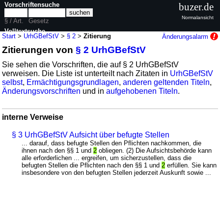
Vorschriftensuche
buzer.de
Normalansicht
§ / Art.
Gesetz
Volltextsuche
Start
>
UrhGBefStV
>
§ 2
>
Zitierung
Änderungsalarm
Zitierungen von
§ 2 UrhGBefStV
nur in UrhGBefStV
Sie sehen die Vorschriften, die auf § 2 UrhGBefStV
verweisen. Die Liste ist unterteilt nach Zitaten in
UrhGBefStV
selbst
,
Ermächtigungsgrundlagen
,
anderen geltenden Titeln
,
Änderungsvorschriften
und in
aufgehobenen Titeln
.
interne Verweise
§ 3 UrhGBefStV Aufsicht über befugte Stellen
... darauf, dass befugte Stellen den Pflichten nachkommen, die
ihnen nach den §§ 1 und
2
obliegen. (2) Die Aufsichtsbehörde kann
alle erforderlichen ... ergreifen, um sicherzustellen, dass die
befugten Stellen die Pflichten nach den §§ 1 und
2
erfüllen. Sie kann
insbesondere von den befugten Stellen jederzeit Auskunft sowie ...