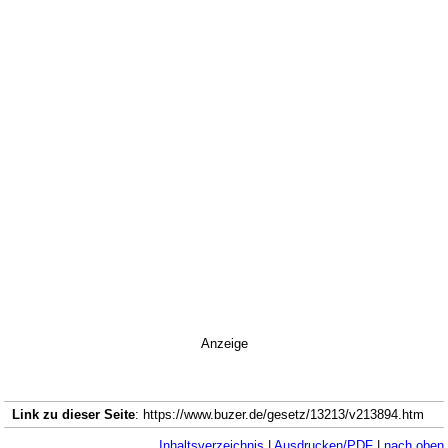
Anzeige
Link zu dieser Seite
: https://www.buzer.de/gesetz/13213/v213894.htm
Inhaltsverzeichnis
|
Ausdrucken/PDF
|
nach oben