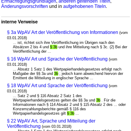
Ermächtigungsgrundlagen
,
anderen geltenden Titeln
,
Änderungsvorschriften
und in
aufgehobenen Titeln
.
interne Verweise
§ 3a WpAV Art der Veröffentlichung von Informationen
(vom
03.01.2018)
... ist, richtet sich ihre Veröffentlichung im Übrigen nach den
Absätzen 2 bis 4 und
§ 3b
und ihre Mitteilung nach § 3c. (2) Bei der
Veröffentlichung der ...
§ 16 WpAV Art und Sprache der Veröffentlichung
(vom
03.01.2018)
... Absatz 1 Satz 1 des Wertpapierhandelsgesetzes erfolgt nach
Maßgabe der §§ 3a und
3b
; jedoch kann abweichend hiervon der
Emittent die Mitteilung in englischer Sprache ...
§ 18 WpAV Art und Sprache der Veröffentlichung
(vom
03.01.2018)
... Satz 2 und § 116 Absatz 2 Satz 1 des
Wertpapierhandelsgesetzes gelten die §§ 3a und
3b
. Für die
Informationen nach § 114 Absatz 2 und § 115 Absatz 2 des ... oder
Konzernzahlungsberichte gemäß § 116 des
Wertpapierhandelsgesetzes gilt
§ 3b
...
§ 22 WpAV Art, Sprache und Mitteilung der
Veröffentlichung
(vom 03.01.2018)