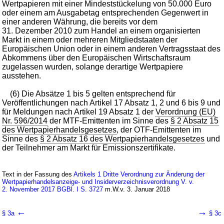
Wertpapieren mit einer Mindeststückelung von 50.000 Euro
oder einem am Ausgabetag entsprechenden Gegenwert in
einer anderen Währung, die bereits vor dem
31. Dezember 2010 zum Handel an einem organisierten
Markt in einem oder mehreren Mitgliedstaaten der
Europäischen Union oder in einem anderen Vertragsstaat des
Abkommens über den Europäischen Wirtschaftsraum
zugelassen wurden, solange derartige Wertpapiere
ausstehen.
(6) Die Absätze 1 bis 5 gelten entsprechend für
Veröffentlichungen nach Artikel 17 Absatz 1, 2 und 6 bis 9 und
für Meldungen nach Artikel 19 Absatz 1 der
Verordnung (EU)
Nr. 596/2014
der MTF-Emittenten im Sinne des
§ 2 Absatz 15
des Wertpapierhandelsgesetzes
, der OTF-Emittenten im
Sinne des
§ 2 Absatz 16 des Wertpapierhandelsgesetzes
und
der Teilnehmer am Markt für Emissionszertifikate.
Text in der Fassung des
Artikels 1 Dritte Verordnung zur Änderung der
Wertpapierhandelsanzeige- und Insiderverzeichnisverordnung V. v.
2. November 2017 BGBl. I S. 3727
m.W.v. 3. Januar 2018
←
→
§ 3a
§ 3c