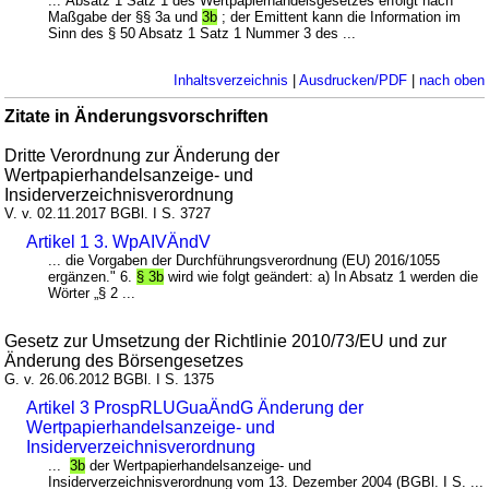
... Absatz 1 Satz 1 des Wertpapierhandelsgesetzes erfolgt nach
Maßgabe der §§ 3a und
3b
; der Emittent kann die Information im
Sinn des § 50 Absatz 1 Satz 1 Nummer 3 des ...
Inhaltsverzeichnis
|
Ausdrucken/PDF
|
nach oben
Zitate in Änderungsvorschriften
Dritte Verordnung zur Änderung der
Wertpapierhandelsanzeige- und
Insiderverzeichnisverordnung
V. v. 02.11.2017 BGBl. I S. 3727
Artikel 1 3. WpAIVÄndV
... die Vorgaben der Durchführungsverordnung (EU) 2016/1055
ergänzen." 6.
§ 3b
wird wie folgt geändert: a) In Absatz 1 werden die
Wörter „§ 2 ...
Gesetz zur Umsetzung der Richtlinie 2010/73/EU und zur
Änderung des Börsengesetzes
G. v. 26.06.2012 BGBl. I S. 1375
Artikel 3 ProspRLUGuaÄndG Änderung der
Wertpapierhandelsanzeige- und
Insiderverzeichnisverordnung
...
3b
der Wertpapierhandelsanzeige- und
Insiderverzeichnisverordnung vom 13. Dezember 2004 (BGBl. I S. ...