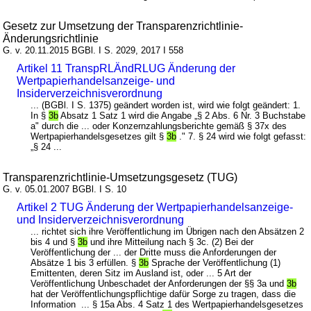
Gesetz zur Umsetzung der Transparenzrichtlinie-
Änderungsrichtlinie
G. v. 20.11.2015 BGBl. I S. 2029, 2017 I 558
Artikel 11 TranspRLÄndRLUG Änderung der
Wertpapierhandelsanzeige- und
Insiderverzeichnisverordnung
... (BGBl. I S. 1375) geändert worden ist, wird wie folgt geändert: 1.
In §
3b
Absatz 1 Satz 1 wird die Angabe „§ 2 Abs. 6 Nr. 3 Buchstabe
a" durch die ... oder Konzernzahlungsberichte gemäß § 37x des
Wertpapierhandelsgesetzes gilt §
3b
." 7. § 24 wird wie folgt gefasst:
„§ 24 ...
Transparenzrichtlinie-Umsetzungsgesetz (TUG)
G. v. 05.01.2007 BGBl. I S. 10
Artikel 2 TUG Änderung der Wertpapierhandelsanzeige-
und Insiderverzeichnisverordnung
... richtet sich ihre Veröffentlichung im Übrigen nach den Absätzen 2
bis 4 und §
3b
und ihre Mitteilung nach § 3c. (2) Bei der
Veröffentlichung der ... der Dritte muss die Anforderungen der
Absätze 1 bis 3 erfüllen. §
3b
Sprache der Veröffentlichung (1)
Emittenten, deren Sitz im Ausland ist, oder ... 5 Art der
Veröffentlichung Unbeschadet der Anforderungen der §§ 3a und
3b
hat der Veröffentlichungspflichtige dafür Sorge zu tragen, dass die
Information ... § 15a Abs. 4 Satz 1 des Wertpapierhandelsgesetzes