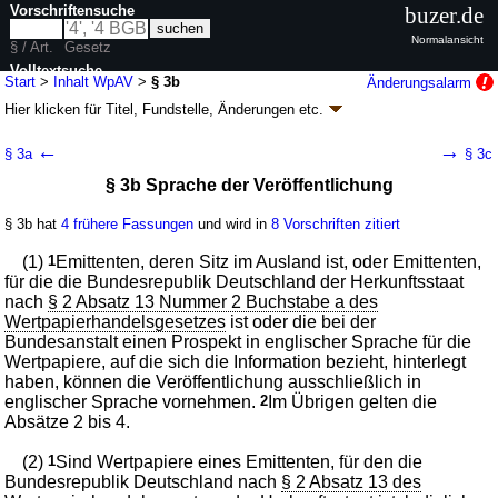
Vorschriftensuche
buzer.de
Normalansicht
§ / Art.
Gesetz
Volltextsuche
Start
>
Inhalt WpAV
>
§ 3b
Änderungsalarm
Hier klicken für
Titel, Fundstelle, Änderungen
etc.
nur in WpAV
§ 3b - Wertpapierhandelsanzeigeverordnung
←
→
§ 3a
§ 3c
(WpAV)
§ 3b Sprache der Veröffentlichung
V. v. 13.12.2004
BGBl. I S. 3376
; zuletzt geändert durch
Artikel 10
G. v.
04.02.2026
BGBl. 2026 I Nr. 33
§ 3b hat
4 frühere Fassungen
und wird in
8 Vorschriften zitiert
Geltung ab 18.12.2004; FNA: 4110-4-9
Börsenvorschriften
12 weitere Fassungen
|
wird in 26 Vorschriften zitiert
(1)
1
Emittenten, deren Sitz im Ausland ist, oder Emittenten,
für die die Bundesrepublik Deutschland der Herkunftsstaat
Abschnitt 3 Veröffentlichung von Informationen und
nach
§ 2 Absatz 13 Nummer 2 Buchstabe a des
Mitteilung über die Veröffentlichung
Wertpapierhandelsgesetzes
ist oder die bei der
Unterabschnitt 1 Allgemeine Vorschriften
Bundesanstalt einen Prospekt in englischer Sprache für die
Wertpapiere, auf die sich die Information bezieht, hinterlegt
haben, können die Veröffentlichung ausschließlich in
englischer Sprache vornehmen.
2
Im Übrigen gelten die
Absätze 2 bis 4.
(2)
1
Sind Wertpapiere eines Emittenten, für den die
Bundesrepublik Deutschland nach
§ 2 Absatz 13 des