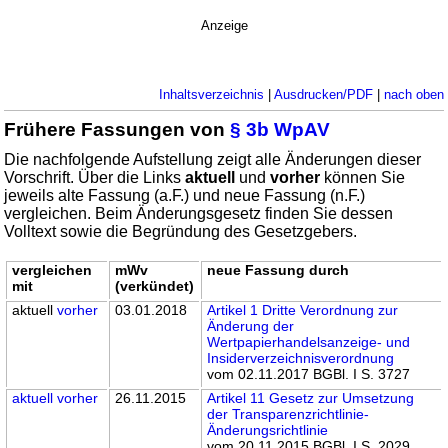
Anzeige
Inhaltsverzeichnis
|
Ausdrucken/PDF
|
nach oben
Frühere Fassungen von
§ 3b WpAV
Die nachfolgende Aufstellung zeigt alle Änderungen dieser
Vorschrift. Über die Links
aktuell
und
vorher
können Sie
jeweils alte Fassung (a.F.) und neue Fassung (n.F.)
vergleichen. Beim Änderungsgesetz finden Sie dessen
Volltext sowie die Begründung des Gesetzgebers.
vergleichen
mWv
neue Fassung durch
mit
(verkündet)
aktuell
vorher
03.01.2018
Artikel 1 Dritte Verordnung zur
Änderung der
Wertpapierhandelsanzeige- und
Insiderverzeichnisverordnung
vom 02.11.2017 BGBl. I S. 3727
aktuell
vorher
26.11.2015
Artikel 11 Gesetz zur Umsetzung
der Transparenzrichtlinie-
Änderungsrichtlinie
vom 20.11.2015 BGBl. I S. 2029