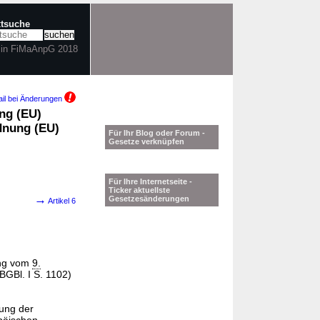
xtsuche
 in FiMaAnpG 2018
il bei Änderungen
ng (EU)
dnung (EU)
Für Ihr Blog oder Forum -
Gesetze verknüpfen
Für Ihre Internetseite -
Ticker aktuellste
→
Gesetzesänderungen
Artikel 6
ung vom
9.
BGBl. I S. 1102)
ung der