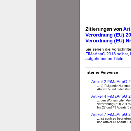
Zitierungen von
Art
Verordnung (EU) 20
Verordnung (EU) Nr
Sie sehen die Vorschrifte
FiMaAnpG 2018 selbst
,
aufgehobenen Titeln
.
interne Verweise
Artikel 2 FiMaAnpG 
... c) Folgende Nummer 
Absatz 5 und 6 der Vero
Artikel 4 FiMaAnpG 
... den Wörtern „der Ve
Verordnung (EU) 2017/2
bis 27 und 43 Absatz 5 
Artikel 7 FiMaAnpG 
... ist auch zu beurteil
und Artikel 43 Absatz 5