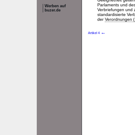
Geeignetheit geltend
Parlaments und de
Werben auf
Verbriefungen und 
buzer.de
standardisierte Ve
der
Verordnungen (
←
Artikel 4