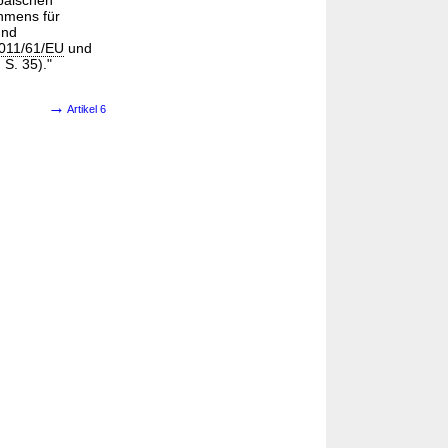
päischen
hmens für
und
011/61/EU
und
S. 35)."
→
Artikel 6