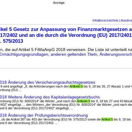
Anzeige
Inhaltsverzeichnis
|
Ausdru
ikel 5 Gesetz zur Anpassung von Finanzmarktgesetzen a
17/2402 und an die durch die Verordnung (EU) 2017/2401
. 575/2013
n, die auf Artikel 5 FiMaAnpG 2018 verweisen. Die Liste ist unterteilt na
Ermächtigungsgrundlagen
,
anderen geltenden Titeln
,
Änderungsvorschr
2018 Änderung des Versicherungsaufsichtsgesetzes
8 wird angefügt: „8. die Anforderungen nach den
Artikeln 5
bis 9, 18 bis 26, 27 Absatz 1 und 
rdnung (EU) ...
2018 Weitere Änderung des Kapitalanlagegesetzbuchs
rordnung (EU) Nr. 600/2014" die Wörter „und nach den
Artikeln 5
bis 9, 18 bis 27 und 43 Absa
402" eingefügt. ... den Wörtern „der Verordnung (EU) Nr. 600/2014" die Wörter „und nach d
und 6 der Verordnung (EU) 2017/2402" eingefügt. ...
2018 Änderung der Prüfungsberichtsverordnung
en, ob die Artikel 387 bis 403 der Verordnung (EU) Nr. 575/2013 sowie die
Artikel 5
bis 9, 18 bis
 und 6 der Verordnung (EU) 2017/2402 ...