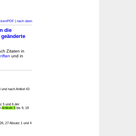
cken/PDF
|
nach oben
n die
 geänderte
ch Zitaten in
iften
und in
4 und nach Artikel 43
tz 5 und 6 der
en
Artikeln 5
bis 9, 18
 26, 27 Absatz 1 und 4