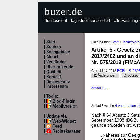
buzer.de
Bundesrecht - tagaktuell konsolidiert - alle Fassunge
Start
Sie sind hier:
Start
>
Inhaltsver
Suchen
Artikel 5 - Gesetz
Sachgebiete
2017/2402 und an d
Aktuell
Nr. 575/2013 (FiM
Verkündet
Über buzer.de
G. v. 18.12.2018
BGBl. I S. 262
Qualität
11 Änderungen
|
Drucksach
Kontakt
Datenschutz
Impressum
←
Artikel 4
Tools:
Blog-Plugin
Artikel 5 wird in
4 Vorschriften zit
Mobilversion
Nach
§ 64 Absatz 3 Satz
Update via:
September 1998 (BGBl. 
Web-Widget
geändert worden ist, wir
Feed
Rechtskataster
„Näheres zur Geeig