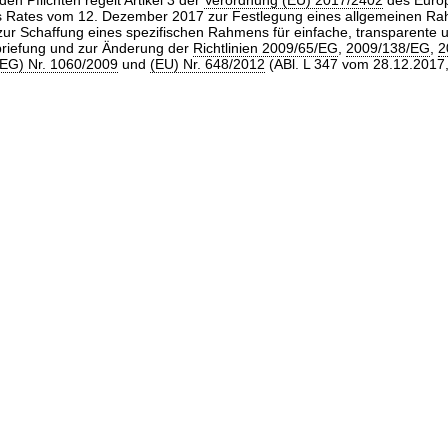
en Pflichten regelt Artikel 3 der
Verordnung (EU) 2017/2402
des Euro
s Rates vom 12. Dezember 2017 zur Festlegung eines allgemeinen Ra
zur Schaffung eines spezifischen Rahmens für einfache, transparente 
rbriefung und zur Änderung der
Richtlinien 2009/65/EG
,
2009/138/EG
,
2
EG) Nr. 1060/2009
und
(EU) Nr. 648/2012
(ABl. L 347 vom 28.12.2017, 