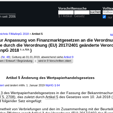
Vorschriftensuche
Vollte
§ / Artikel
Gesetz
n seit 2006
nur
zeichnis FiMaAnpG 2018
>
Artikel 5
Ma
 zur Anpassung von Finanzmarktgesetzen an die Verordnu
ie durch die Verordnung (EU) 2017/2401 geänderte Veror
aAnpG 2018
k.a.Abk.
)
6
(
Nr. 48
); Geltung ab 01.01.2019, abweichend siehe
Artikel 9
en / Entwurf / Begründung
|
wird in 9 Vorschriften zitiert
Artikel 5 Änderung des Wertpapierhandelsgesetzes
iert
und ändert mWv. 1. Januar 2019
WpHG
§ 64
 3
des Wertpapierhandelsgesetzes in der Fassung der Bekanntmach
I S. 2708
), das zuletzt durch
Artikel 5
des Gesetzes vom 10. Juli 2018 (
d folgender Satz eingefügt:
netheit von Verbriefungen und den im Zusammenhang mit der Beurteil