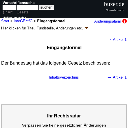
Vorschriftensuche
buzer.de
Normalansicht
§ / Art.
Gesetz
Volltextsuche
Start
>
InteGEntfG
>
Eingangsformel
Änderungsalarm
Hier klicken für
Titel, Fundstelle, Änderungen
etc.
nur in InteGEntfG
Eingangsformel - Gesetz zur Entfristung des
→
Artikel 1
Integrationsgesetzes (InteGEntfG
k.a.Abk.
)
Eingangsformel
G. v. 04.07.2019
BGBl. I S. 914
(
Nr. 25
); Geltung ab 12.07.2019
2 Änderungen
|
Drucksachen / Entwurf / Begründung
|
wird in 1 Vorschrift zitiert
Der Bundestag hat das folgende Gesetz beschlossen:
→
Inhaltsverzeichnis
Artikel 1
Ihr Rechtsradar
Verpassen Sie keine gesetzlichen Änderungen