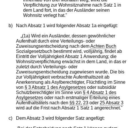
Verpflichtung zur Wohnsitznahme nach Satz 1 in
dem Land fort, in das der Ausländer seinen
Wohnsitz verlegt hat."
b)
Nach Absatz 1 wird folgender Absatz 1a eingefügt:
„(1a) Wird ein Ausländer, dessen gewöhnlicher
Aufenthalt durch eine Verteilungs- oder
Zuweisungsentscheidung nach dem
Achten Buch
Sozialgesetzbuch bestimmt wird, volljährig, findet ab
Eintritt der Volljährigkeit Absatz 1 Anwendung; die
Wohnsitzverpflichtung erwächst in dem Land, in das er
zuletzt durch Verteilungs- oder
Zuweisungsentscheidung zugewiesen wurde. Die bis
zur Volljährigkeit verbrachte Aufenthaltszeit ab
Anerkennung als Asylberechtigter, Flüchtling im Sinne
von
§ 3 Absatz 1 des Asylgesetzes
oder subsidiär
Schutzberechtigter im Sinne von
§ 4 Absatz 1 des
Asylgesetzes
oder nach erstmaliger Erteilung eines
Aufenthaltstitels nach den
§§ 22
,
23
oder
25 Absatz 3
wird auf die Frist nach Absatz 1 Satz 1 angerechnet."
c)
Dem Absatz 3 wird folgender Satz angefügt: