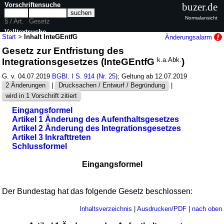
Vorschriftensuche
buzer.de
Normalansicht
§ / Art.
Gesetz
Volltextsuche
Start
>
Inhalt InteGEntfG
Änderungsalarm
Gesetz zur Entfristung des
nur in InteGEntfG
Integrationsgesetzes (InteGEntfG
k.a.Abk.
)
G. v. 04.07.2019
BGBl. I S. 914
(
Nr. 25
); Geltung ab 12.07.2019
2 Änderungen
|
Drucksachen / Entwurf / Begründung
|
wird in 1 Vorschrift zitiert
Eingangsformel
Artikel 1 Änderung des Aufenthaltsgesetzes
Artikel 2 Änderung des Integrationsgesetzes
Artikel 3 Inkrafttreten
Schlussformel
Eingangsformel
Der Bundestag hat das folgende Gesetz beschlossen:
Inhaltsverzeichnis
|
Ausdrucken/PDF
|
nach oben