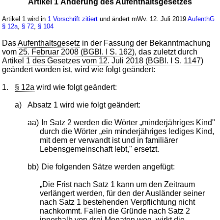
Artikel 1 Änderung des Aufenthaltsgesetzes
Artikel 1 wird in
1 Vorschrift zitiert
und ändert mWv. 12. Juli 2019
AufenthG
§ 12a
,
§ 72
,
§ 104
Das
Aufenthaltsgesetz
in der Fassung der Bekanntmachung
vom
25. Februar 2008 (BGBl. I S. 162
), das zuletzt durch
Artikel 1 des Gesetzes vom 12. Juli 2018 (BGBl. I S. 1147
)
geändert worden ist, wird wie folgt geändert:
1.
§ 12a
wird wie folgt geändert:
a)
Absatz 1 wird wie folgt geändert:
aa)
In Satz 2 werden die Wörter „minderjähriges Kind"
durch die Wörter „ein minderjähriges lediges Kind,
mit dem er verwandt ist und in familiärer
Lebensgemeinschaft lebt," ersetzt.
bb)
Die folgenden Sätze werden angefügt:
„Die Frist nach Satz 1 kann um den Zeitraum
verlängert werden, für den der Ausländer seiner
nach Satz 1 bestehenden Verpflichtung nicht
nachkommt. Fallen die Gründe nach Satz 2
innerhalb von drei Monaten weg, wirkt die