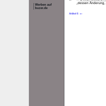
„dessen Änderung, 
Werben auf
buzer.de
←
Artikel 6