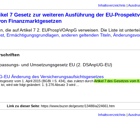
Inhaltsverzeichnis
|
Ausdru
ikel 7 Gesetz zur weiteren Ausführung der EU-Prospekt
von Finanzmarktgesetzen
n, die auf Artikel 7 2. EUProspVOAnpG verweisen. Die Liste ist unterteil
st
,
Ermächtigungsgrundlagen
,
anderen geltenden Titeln
,
Änderungsvor
schriften
npassungs- und Umsetzungsgesetz EU (2. DSAnpUG-EU)
UG-EU Änderung des Versicherungsaufsichtsgesetzes
htsgesetz vom 1. April 2015 (BGBl. I S. 434), das zuletzt durch
Artikel 7 des Gesetzes vom 8. 
st, wird wie folgt geändert: 1. § 276 Absatz 3 wird ...
Link zu dieser Seite
: https://www.buzer.de/gesetz/13488/a224661.htm
Inhaltsverzeichnis
|
Ausdru