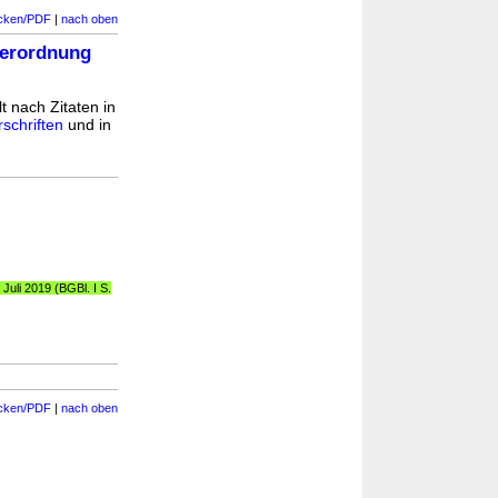
cken/PDF
|
nach oben
verordnung
t nach Zitaten in
schriften
und in
Juli 2019 (BGBl. I S.
cken/PDF
|
nach oben