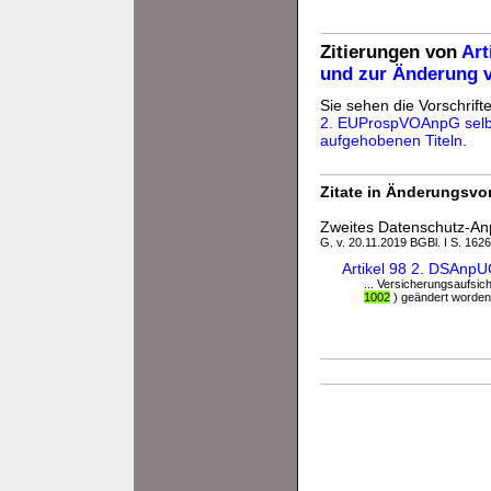
Zitierungen von
Art
und zur Änderung 
Sie sehen die Vorschrifte
2. EUProspVOAnpG selb
aufgehobenen Titeln
.
Zitate in Änderungsvor
Zweites Datenschutz-A
G. v. 20.11.2019 BGBl. I S. 1626
Artikel 98 2. DSAnp
... Versicherungsaufsic
1002
) geändert worden i