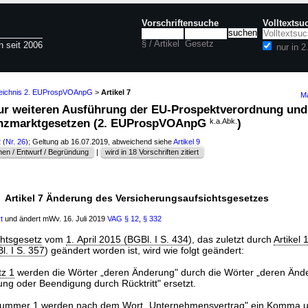
Vorschriftensuche
Volltextsu
§ / Artikel
Gesetz
n seit 2006
nur in
zeichnis 2. EUProspVOAnpG
>
Artikel 7
Ma
 zur weiteren Ausführung der EU-Prospektverordnung und
anzmarktgesetzen (2. EUProspVOAnpG
k.a.Abk.
)
2
(
Nr. 26
); Geltung ab 16.07.2019, abweichend siehe
Artikel 9
en / Entwurf / Begründung
|
wird in 18 Vorschriften zitiert
Artikel 7 Änderung des Versicherungsaufsichtsgesetzes
t
und ändert mWv. 16. Juli 2019
VAG
§ 12
,
§ 332
chtsgesetz
vom
1. April 2015 (BGBl. I S. 434
), das zuletzt durch
Artikel
. I S. 357
) geändert worden ist, wird wie folgt geändert:
tz 1
werden die Wörter „deren Änderung" durch die Wörter „deren Änd
ng oder Beendigung durch Rücktritt" ersetzt.
Nummer 1
werden nach dem Wort „Unternehmensvertrag" ein Komma u