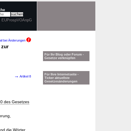
che
 2. EUProspVOAnpG
il bei Änderungen
 zur
Für Ihr Blog oder Forum -
Gesetze verknüpfen
Für Ihre Internetseite -
→
Artikel 8
Ticker aktuellste
Gesetzesänderungen
 10 des Gesetzes
erung,
nd die Wörter