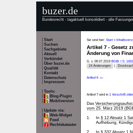
buzer.de
Bundesrecht - tagaktuell konsolidiert - alle Fassunge
Start
Sie sind hier:
Start
>
Inhaltsver
Suchen
Artikel 7 - Gesetz
Sachgebiete
Änderung von Fin
Aktuell
Verkündet
G. v. 08.07.2019
BGBl. I S. 100
Über buzer.de
24 Änderungen
|
Drucksach
Qualität
Kontakt
←
Datenschutz
Artikel 6
Impressum
Tools:
Artikel 7 wird in
1 Vorschrift zitier
Blog-Plugin
Mobilversion
Das
Versicherungsaufsi
vom 25. März 2019 (BGBl
Update via:
Web-Widget
1.
In
§ 12 Absatz 1 Sa
Feed
Aufhebung, Kündigu
Rechtskataster
2.
In
§ 332 Absatz 1 