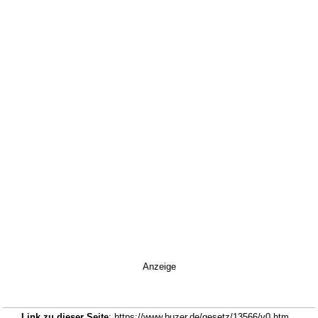
Anzeige
Link zu dieser Seite
: https://www.buzer.de/gesetz/13566/v0.htm