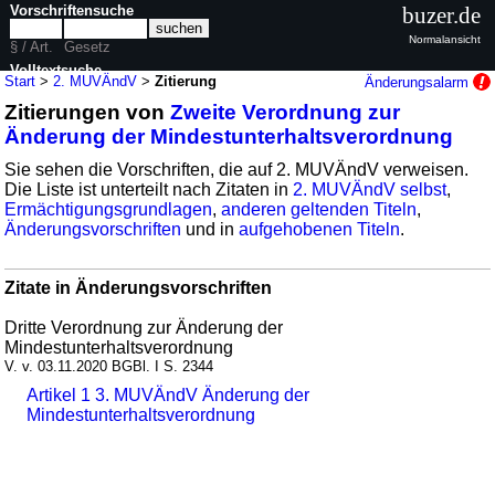
Vorschriftensuche
buzer.de
Normalansicht
§ / Art.
Gesetz
Volltextsuche
Start
>
2. MUVÄndV
>
Zitierung
Änderungsalarm
Zitierungen von
Zweite Verordnung zur
nur in 2. MUVÄndV
Änderung der Mindestunterhaltsverordnung
Sie sehen die Vorschriften, die auf 2. MUVÄndV verweisen.
Die Liste ist unterteilt nach Zitaten in
2. MUVÄndV selbst
,
Ermächtigungsgrundlagen
,
anderen geltenden Titeln
,
Änderungsvorschriften
und in
aufgehobenen Titeln
.
Zitate in Änderungsvorschriften
Dritte Verordnung zur Änderung der
Mindestunterhaltsverordnung
V. v. 03.11.2020 BGBl. I S. 2344
Artikel 1 3. MUVÄndV Änderung der
Mindestunterhaltsverordnung