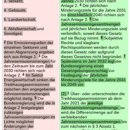
3. Verkehr,
Jahres
2030 richten sich nach
Anlage 2.
4
Die jährlichen
4. Gebäude,
Minderungsziele für die Jahre 2031
bis
einschließlich
2040 richten sich
5. Landwirtschaft,
nach Anlage 3.
5
Die
Jahresemissionsgesamtmengen
6. Abfallwirtschaft
und
und jährlichen Minderungsziele sind
Sonstiges.
verbindlich, soweit dieses Gesetz
auf sie Bezug nimmt.
6
Subjektive
2
Die Emissionsquellen der
Rechte und klagbare
einzelnen Sektoren und
Rechtspositionen werden durch
deren Abgrenzung ergeben
dieses Gesetz oder aufgrund
sich aus Anlage 1.
3
Die
dieses Gesetzes nicht begründet.
7
Jahresemissionsmengen
für
Spätestens im Jahr 2032 legt
die
den Zeitraum bis zum
Jahr
Bundesregierung einen
2030 richten sich nach
Gesetzgebungsvorschlag
zur
Anlage 2.
4
Im Sektor
Festlegung
der
jährlichen
Energiewirtschaft sinken die
Minderungsziele für die Jahre 2041
Treibhausgasemissionen
bis 2045 vor.
zwischen den angegebenen
Jahresemissionsmengen
(2)
1
Über- oder unterschreiten die
möglichst stetig.
5
Die
Treibhausgasemissionen ab dem
Bundesregierung wird die in
Jahr 2021 die
jeweilige
Anlage 2 festgelegten
Jahresemissionsgesamtmenge,
so
zulässigen
wird die Differenzmenge auf die
Jahresemissionsmengen im
verbleibenden
Lichte möglicher
Jahresemissionsgesamtmengen
bis
Änderungen der
zum nächsten in § 3 Absatz 1