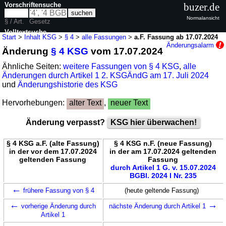
Vorschriftensuche
buzer.de
Normalansicht
§ / Art.
Gesetz
Volltextsuche
Start
>
Inhalt KSG
>
§ 4
>
alle Fassungen
>
a.F. Fassung ab 17.07.2024
Änderungsalarm
Änderung
§ 4 KSG
vom 17.07.2024
nur in KSG
Ähnliche Seiten:
weitere Fassungen von § 4 KSG
,
alle
Änderungen durch Artikel 1 2. KSGÄndG am 17. Juli 2024
und
Änderungshistorie des KSG
Hervorhebungen:
alter Text
,
neuer Text
Änderung verpasst?
KSG hier überwachen!
§ 4 KSG a.F. (alte Fassung)
§ 4 KSG n.F. (neue Fassung)
in der vor dem 17.07.2024
in der am 17.07.2024 geltenden
geltenden Fassung
Fassung
durch Artikel 1 G. v. 15.07.2024
BGBl. 2024 I Nr. 235
←
frühere Fassung von § 4
(heute geltende Fassung)
←
→
vorherige Änderung durch
nächste Änderung durch Artikel 1
Artikel 1