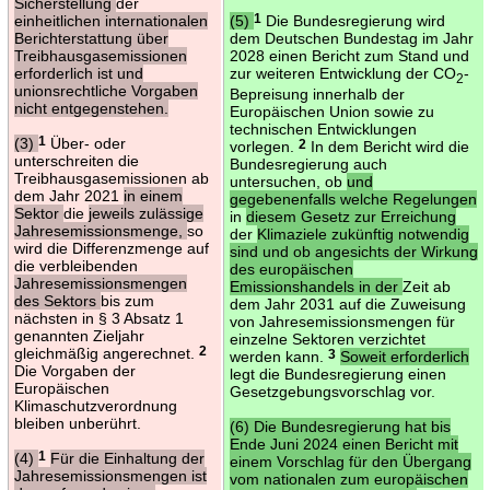
Sicherstellung
der
einheitlichen internationalen
(5)
1
Die Bundesregierung wird
Berichterstattung über
dem Deutschen Bundestag im Jahr
Treibhausgasemissionen
2028 einen Bericht zum Stand und
erforderlich ist und
zur weiteren Entwicklung der CO
-
2
unionsrechtliche Vorgaben
Bepreisung innerhalb der
nicht entgegenstehen.
Europäischen Union sowie zu
technischen Entwicklungen
(3)
1
Über- oder
vorlegen.
2
In dem Bericht wird die
unterschreiten die
Bundesregierung auch
Treibhausgasemissionen ab
untersuchen, ob
und
dem Jahr 2021
in einem
gegebenenfalls welche Regelungen
Sektor
die
jeweils zulässige
in
diesem Gesetz zur Erreichung
Jahresemissionsmenge,
so
der
Klimaziele zukünftig notwendig
wird die Differenzmenge auf
sind und ob angesichts der Wirkung
die verbleibenden
des europäischen
Jahresemissionsmengen
Emissionshandels in der
Zeit ab
des Sektors
bis zum
dem Jahr 2031 auf die Zuweisung
nächsten in § 3 Absatz 1
von Jahresemissionsmengen für
genannten Zieljahr
einzelne Sektoren verzichtet
gleichmäßig angerechnet.
2
werden kann.
3
Soweit erforderlich
Die Vorgaben der
legt die Bundesregierung einen
Europäischen
Gesetzgebungsvorschlag vor.
Klimaschutzverordnung
bleiben unberührt.
(6) Die Bundesregierung hat bis
Ende Juni 2024 einen Bericht mit
(4)
1
Für die Einhaltung der
einem Vorschlag für den Übergang
Jahresemissionsmengen ist
vom nationalen zum europäischen