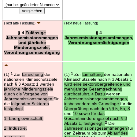
(Text alte Fassung)
(Text neue Fassung)
§ 4
Zulässige
§ 4
Jahresemissionsmengen
Jahresemissionsgesamtmengen,
und jährliche
Verordnungsermächtigungen
Minderungsziele,
Verordnungsermächtigung
(1)
1
Zur
Erreichung
der
(1)
1
Zur
Einhaltung
der nationalen
nationalen Klimaschutzziele
Klimaschutzziele nach § 3 Absatz 1
nach § 3 Absatz 1 werden
wird eine sektorübergreifende und
jährliche Minderungsziele
mehrjährige Gesamtrechnung
durch die Vorgabe von
durchgeführt.
2
Dazu
werden
Jahresemissionsmengen
für
Jahresemissionsgesamtmengen,
die
folgenden Sektoren
insbesondere als Grundlage
für die
festgelegt:
Überprüfung nach den §§ 5, 5a, 8
und
10 sowie für das
1. Energiewirtschaft,
Gesamtminderungsziel nach § 8
Absatz 1, festgelegt.
3
Die
2. Industrie,
Jahresemissionsgesamtmengen
für
den Zeitraum bis zum
Ablauf des