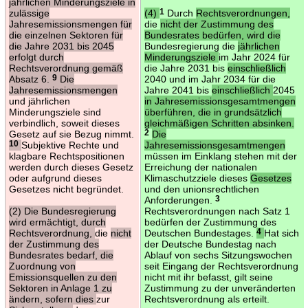
jährlichen Minderungsziele in
zulässige
(4)
1
Durch
Rechtsverordnungen,
Jahresemissionsmengen für
die
nicht der Zustimmung des
die einzelnen Sektoren für
Bundesrates bedürfen, wird die
die Jahre 2031 bis 2045
Bundesregierung die
jährlichen
erfolgt durch
Minderungsziele
im Jahr 2024 für
Rechtsverordnung gemäß
die Jahre 2031 bis
einschließlich
Absatz 6.
9
Die
2040 und im Jahr 2034 für die
Jahresemissionsmengen
Jahre 2041 bis
einschließlich
2045
und jährlichen
in Jahresemissionsgesamtmengen
Minderungsziele sind
überführen, die in grundsätzlich
verbindlich, soweit dieses
gleichmäßigen Schritten absinken.
Gesetz auf sie Bezug nimmt.
2
Die
10
Subjektive Rechte und
Jahresemissionsgesamtmengen
klagbare Rechtspositionen
müssen im Einklang stehen mit der
werden durch dieses Gesetz
Erreichung der nationalen
oder aufgrund dieses
Klimaschutzziele dieses
Gesetzes
Gesetzes nicht begründet.
und den unionsrechtlichen
Anforderungen.
3
(2) Die Bundesregierung
Rechtsverordnungen nach Satz 1
wird ermächtigt, durch
bedürfen der Zustimmung des
Rechtsverordnung,
die
nicht
Deutschen Bundestages.
4
Hat sich
der Zustimmung des
der Deutsche Bundestag nach
Bundesrates bedarf, die
Ablauf von sechs Sitzungswochen
Zuordnung von
seit Eingang der Rechtsverordnung
Emissionsquellen zu den
nicht mit ihr befasst, gilt seine
Sektoren in Anlage 1 zu
Zustimmung zu der unveränderten
ändern, sofern dies
zur
Rechtsverordnung als erteilt.