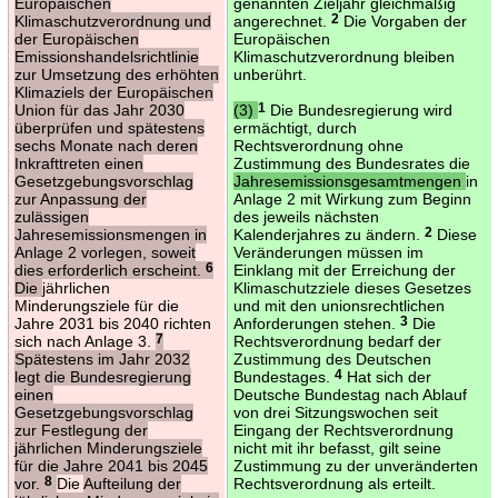
Europäischen
genannten Zieljahr gleichmäßig
Klimaschutzverordnung und
angerechnet.
2
Die Vorgaben der
der Europäischen
Europäischen
Emissionshandelsrichtlinie
Klimaschutzverordnung bleiben
zur Umsetzung des erhöhten
unberührt.
Klimaziels der Europäischen
Union für das Jahr 2030
(3)
1
Die Bundesregierung wird
überprüfen und spätestens
ermächtigt, durch
sechs Monate nach deren
Rechtsverordnung ohne
Inkrafttreten einen
Zustimmung des Bundesrates die
Gesetzgebungsvorschlag
Jahresemissionsgesamtmengen
in
zur Anpassung der
Anlage 2 mit Wirkung zum Beginn
zulässigen
des jeweils nächsten
Jahresemissionsmengen in
Kalenderjahres zu ändern.
2
Diese
Anlage 2 vorlegen, soweit
Veränderungen müssen im
dies erforderlich erscheint.
6
Einklang mit der Erreichung der
Die
jährlichen
Klimaschutzziele dieses Gesetzes
Minderungsziele für die
und mit den unionsrechtlichen
Jahre 2031 bis 2040 richten
Anforderungen stehen.
3
Die
sich nach Anlage 3.
7
Rechtsverordnung bedarf der
Spätestens im Jahr 2032
Zustimmung des Deutschen
legt die Bundesregierung
Bundestages.
4
Hat sich der
einen
Deutsche Bundestag nach Ablauf
Gesetzgebungsvorschlag
von drei Sitzungswochen seit
zur Festlegung der
Eingang der Rechtsverordnung
jährlichen Minderungsziele
nicht mit ihr befasst, gilt seine
für die Jahre 2041 bis 2045
Zustimmung zu der unveränderten
vor.
8
Die
Aufteilung der
Rechtsverordnung als erteilt.