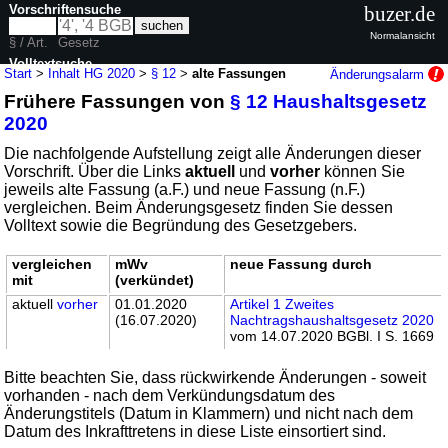
Vorschriftensuche
buzer.de
Normalansicht
§ / Art.
Gesetz
Volltextsuche
Start
>
Inhalt HG 2020
>
§ 12
>
alte Fassungen
Änderungsalarm
Frühere Fassungen von
§ 12 Haushaltsgesetz
nur in HG 2020
2020
Die nachfolgende Aufstellung zeigt alle Änderungen dieser
Vorschrift. Über die Links
aktuell
und
vorher
können Sie
jeweils alte Fassung (a.F.) und neue Fassung (n.F.)
vergleichen. Beim Änderungsgesetz finden Sie dessen
Volltext sowie die Begründung des Gesetzgebers.
vergleichen
mWv
neue Fassung durch
mit
(verkündet)
aktuell
vorher
01.01.2020
Artikel 1 Zweites
(16.07.2020)
Nachtragshaushaltsgesetz 2020
vom 14.07.2020 BGBl. I S. 1669
Bitte beachten Sie, dass rückwirkende Änderungen - soweit
vorhanden - nach dem Verkündungsdatum des
Änderungstitels (Datum in Klammern) und nicht nach dem
Datum des Inkrafttretens in diese Liste einsortiert sind.