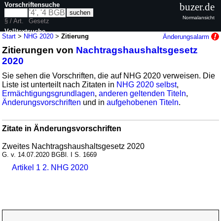
Vorschriftensuche
buzer.de
Normalansicht
§ / Art.
Gesetz
Volltextsuche
Start
>
NHG 2020
>
Zitierung
Änderungsalarm
Zitierungen von
Nachtragshaushaltsgesetz
nur in NHG 2020
2020
Sie sehen die Vorschriften, die auf NHG 2020 verweisen. Die
Liste ist unterteilt nach Zitaten in
NHG 2020 selbst
,
Ermächtigungsgrundlagen
,
anderen geltenden Titeln
,
Änderungsvorschriften
und in
aufgehobenen Titeln
.
Zitate in Änderungsvorschriften
Zweites Nachtragshaushaltsgesetz 2020
G. v. 14.07.2020 BGBl. I S. 1669
Artikel 1 2. NHG 2020