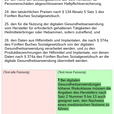
Personenschäden abgeschlossenen Haftpflichtversicherung,
24. den tatsächlichen Preisen nach § 134 Absatz 5 Satz 1 des
Fünften Buches Sozialgesetzbuch,
25. den für die Nutzung der digitalen Gesundheitsanwendung
vom Hersteller für erforderlich gehaltenen Tätigkeiten der
Heilmittelerbringer oder Hebammen, sofern zutreffend, und
26. den Daten aus Hilfsmitteln und Implantaten, die nach § 374a
des Fünften Buches Sozialgesetzbuch von der digitalen
Gesundheitsanwendung verarbeitet werden, und zu den
Produktbezeichnungen der Hilfsmittel und Implantate, von denen
Daten nach § 374a des Fünften Buches Sozialgesetzbuch an die
digitale Gesundheitsanwendung übermittelt werden.
(Text alte Fassung)
(Text neue Fassung)
3
Bei digitalen
Gesundheitsanwendungen
höherer Risikoklasse müssen die
Angaben des Herstellers nach
Satz 2 Nummer 9 bis 13 auch
geeignet sein, den Nachweis
eines medizinischen Nutzens zu
führen.