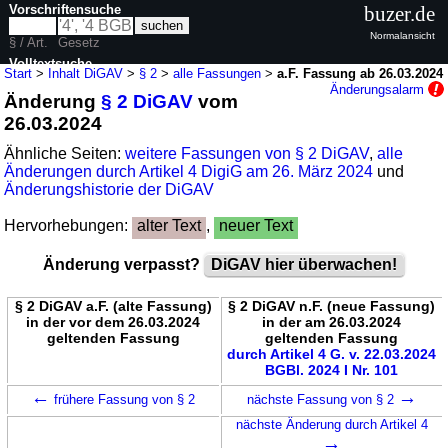
Vorschriftensuche
buzer.de
Normalansicht
§ / Art.
Gesetz
Volltextsuche
Start
>
Inhalt DiGAV
>
§ 2
>
alle Fassungen
>
a.F. Fassung ab 26.03.2024
Änderungsalarm
Änderung
§ 2 DiGAV
vom
nur in DiGAV
26.03.2024
Ähnliche Seiten:
weitere Fassungen von § 2 DiGAV
,
alle
Änderungen durch Artikel 4 DigiG am 26. März 2024
und
Änderungshistorie der DiGAV
Hervorhebungen:
alter Text
,
neuer Text
Änderung verpasst?
DiGAV hier überwachen!
§ 2 DiGAV a.F. (alte Fassung)
§ 2 DiGAV n.F. (neue Fassung)
in der vor dem 26.03.2024
in der am 26.03.2024
geltenden Fassung
geltenden Fassung
durch Artikel 4 G. v. 22.03.2024
BGBl. 2024 I Nr. 101
←
→
frühere Fassung von § 2
nächste Fassung von § 2
nächste Änderung durch Artikel 4
→