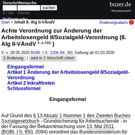
Vorschriftensuche
buzer.de
Normalansicht
§ / Art.
Gesetz
Volltextsuche
Start
>
Inhalt 8. Alg II-VÄndV
Änderungsalarm
Achte Verordnung zur Änderung der
nur in 8. Alg II-VÄndV
Arbeitslosengeld II/Sozialgeld-Verordnung (8.
Alg II-VÄndV
k.a.Abk.
)
V. v. 28.05.2020
BGBl. I S. 1206
(
Nr. 26
); Geltung ab 01.03.2020
1 Änderung
|
wird in 1 Vorschrift zitiert
Eingangsformel
Artikel 1 Änderung der Arbeitslosengeld II/Sozialgeld-
Verordnung
Artikel 2 Inkrafttreten
Schlussformel
Eingangsformel
Auf Grund des
§ 13 Absatz 1 Nummer 1 des Zweiten Buches
Sozialgesetzbuch
- Grundsicherung für Arbeitsuchende - in
der Fassung der Bekanntmachung vom
13. Mai 2011
(BGBl. I S. 850
, 2094) verordnet das Bundesministerium für