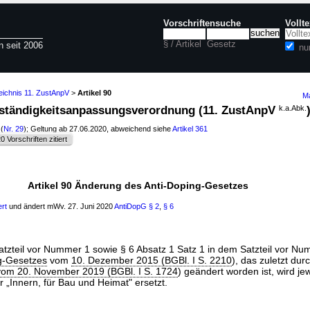
Vorschriftensuche
Vollt
§ / Artikel
Gesetz
n seit 2006
nu
eichnis 11. ZustAnpV
>
Artikel 90
Ma
 Zuständigkeitsanpassungsverordnung (11. ZustAnpV
k.a.Abk.
(
Nr. 29
); Geltung ab 27.06.2020, abweichend siehe
Artikel 361
0 Vorschriften zitiert
Artikel 90 Änderung des Anti-Doping-Gesetzes
ert
und ändert mWv. 27. Juni 2020
AntiDopG
§ 2
,
§ 6
Satzteil vor Nummer 1 sowie § 6 Absatz 1 Satz 1 in dem Satzteil vor N
g-Gesetzes
vom
10. Dezember 2015 (BGBl. I S. 2210
), das zuletzt dur
vom 20. November 2019 (BGBl. I S. 1724
) geändert worden ist, wird je
r „Innern, für Bau und Heimat" ersetzt.