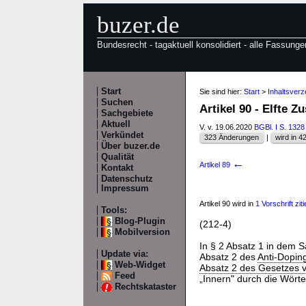
buzer.de
Bundesrecht - tagaktuell konsolidiert - alle Fassunge
Start
Sie sind hier:
Start
>
Inhaltsverz
Suchen
Artikel 90 - Elfte
Sachgebiete
Aktuell
V. v. 19.06.2020
BGBl. I S. 1328
Verkündet
323 Änderungen
|
wird in 42
Über buzer.de
Qualität
←
Artikel 89
Kontakt
Datenschutz
Impressum
Artikel 90 wird in
1 Vorschrift ziti
Tools:
Blog-Plugin
(212-4)
Mobilversion
In § 2 Absatz 1 in dem 
Update via:
Absatz 2 des
Anti-Dopin
Web-Widget
Absatz 2 des Gesetzes 
Feed
„Innern" durch die Wörte
Rechtskataster