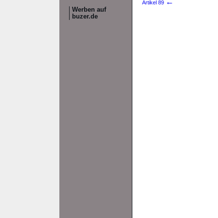
←
Artikel 89
Werben auf
buzer.de