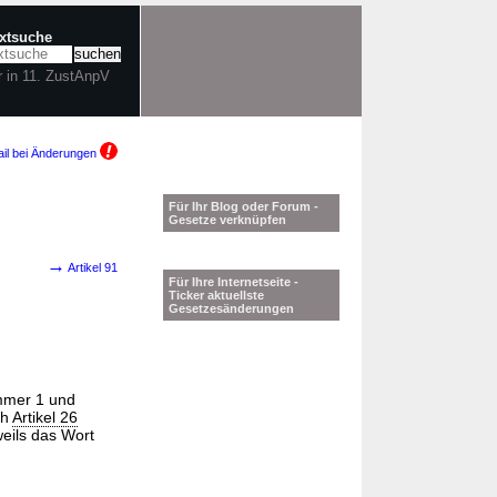
extsuche
r in 11. ZustAnpV
il bei Änderungen
)
Für Ihr Blog oder Forum -
Gesetze verknüpfen
→
Artikel 91
Für Ihre Internetseite -
Ticker aktuellste
Gesetzesänderungen
ummer 1 und
ch
Artikel 26
weils das Wort