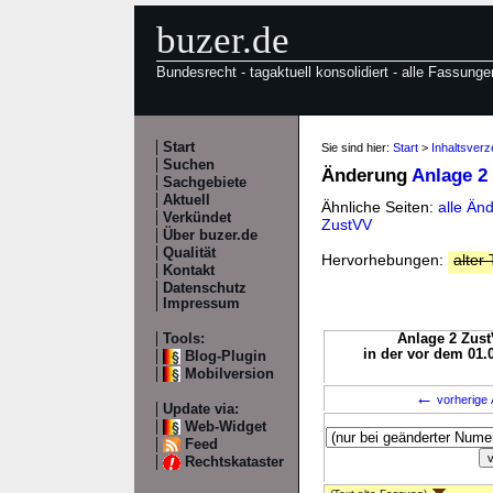
buzer.de
Bundesrecht - tagaktuell konsolidiert - alle Fassunge
Start
Sie sind hier:
Start
>
Inhaltsverz
Suchen
Änderung
Anlage 2
Sachgebiete
Aktuell
Ähnliche Seiten:
alle Än
Verkündet
ZustVV
Über buzer.de
Qualität
Hervorhebungen:
alter 
Kontakt
Datenschutz
Impressum
Tools:
Anlage 2 Zust
in der vor dem 01.
Blog-Plugin
Mobilversion
←
vorherige 
Update via:
Web-Widget
Feed
Rechtskataster