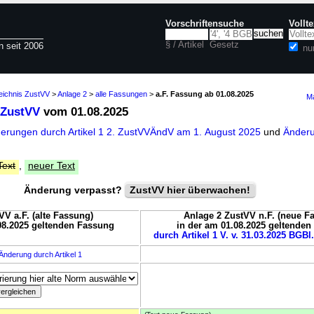
Vorschriftensuche
Vollt
§ / Artikel
Gesetz
n seit 2006
nu
eichnis ZustVV
>
Anlage 2
>
alle Fassungen
>
a.F. Fassung ab 01.08.2025
Ma
 ZustVV
vom 01.08.2025
derungen durch Artikel 1 2. ZustVVÄndV am 1. August 2025
und
Änderu
Text
,
neuer Text
Änderung verpasst?
ZustVV hier überwachen!
VV a.F. (alte Fassung)
Anlage 2 ZustVV n.F. (neue F
08.2025 geltenden Fassung
in der am 01.08.2025 geltende
durch Artikel 1 V. v. 31.03.2025 BGBl.
Änderung durch Artikel 1