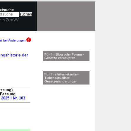
extsuche
r in ZustVV
il bei Änderungen
ngshistorie der
Für Ihr Blog oder Forum -
Gesetze verknüpfen
Für Ihre Internetseite -
Ticker aktuellste
Gesetzesänderungen
assung)
n Fassung
 2025 I Nr. 103