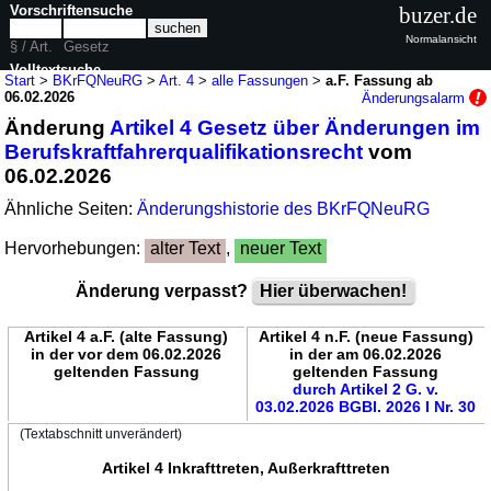
Vorschriftensuche
buzer.de
Normalansicht
§ / Art.
Gesetz
Volltextsuche
Start
>
BKrFQNeuRG
>
Art. 4
>
alle Fassungen
>
a.F. Fassung ab
06.02.2026
Änderungsalarm
nur in BKrFQNeuRG
Änderung
Artikel 4 Gesetz über Änderungen im
Berufskraftfahrerqualifikationsrecht
vom
06.02.2026
Ähnliche Seiten:
Änderungshistorie des BKrFQNeuRG
Hervorhebungen:
alter Text
,
neuer Text
Änderung verpasst?
Hier überwachen!
Artikel 4 a.F. (alte Fassung)
Artikel 4 n.F. (neue Fassung)
in der vor dem 06.02.2026
in der am 06.02.2026
geltenden Fassung
geltenden Fassung
durch Artikel 2 G. v.
03.02.2026 BGBl. 2026 I Nr. 30
(Textabschnitt unverändert)
Artikel 4 Inkrafttreten, Außerkrafttreten