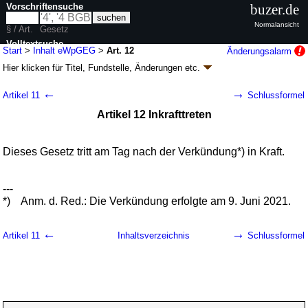
Vorschriftensuche
buzer.de
Normalansicht
§ / Art.
Gesetz
Volltextsuche
Start
>
Inhalt eWpGEG
>
Art. 12
Änderungsalarm
Hier klicken für
Titel, Fundstelle, Änderungen
etc.
nur in eWpGEG
Artikel 12 - Gesetz zur Einführung von
←
→
Artikel 11
Schlussformel
elektronischen Wertpapieren (eWpGEG
k.a.Abk.
)
Artikel 12 Inkrafttreten
G. v. 03.06.2021
BGBl. I S. 1423
(
Nr. 29
); Geltung ab 10.06.2021
11 Änderungen
|
Drucksachen / Entwurf / Begründung
|
wird in 13 Vorschriften zitiert
Dieses Gesetz tritt am Tag nach der Verkündung*) in Kraft.
---
*)
Anm. d. Red.: Die Verkündung erfolgte am 9. Juni 2021.
←
→
Artikel 11
Inhaltsverzeichnis
Schlussformel