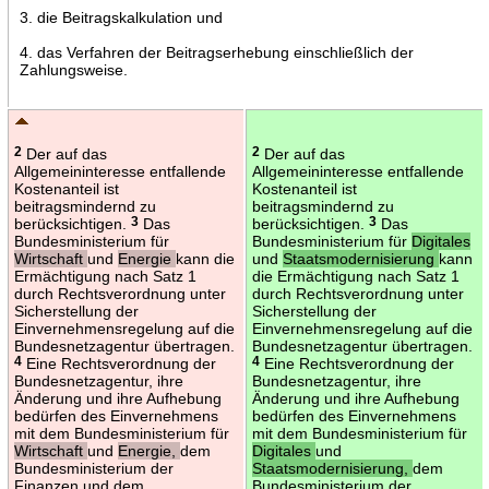
3. die Beitragskalkulation und
4. das Verfahren der Beitragserhebung einschließlich der
Zahlungsweise.
2
Der auf das
2
Der auf das
Allgemeininteresse entfallende
Allgemeininteresse entfallende
Kostenanteil ist
Kostenanteil ist
beitragsmindernd zu
beitragsmindernd zu
berücksichtigen.
3
Das
berücksichtigen.
3
Das
Bundesministerium für
Bundesministerium für
Digitales
Wirtschaft
und
Energie
kann die
und
Staatsmodernisierung
kann
Ermächtigung nach Satz 1
die Ermächtigung nach Satz 1
durch Rechtsverordnung unter
durch Rechtsverordnung unter
Sicherstellung der
Sicherstellung der
Einvernehmensregelung auf die
Einvernehmensregelung auf die
Bundesnetzagentur übertragen.
Bundesnetzagentur übertragen.
4
Eine Rechtsverordnung der
4
Eine Rechtsverordnung der
Bundesnetzagentur, ihre
Bundesnetzagentur, ihre
Änderung und ihre Aufhebung
Änderung und ihre Aufhebung
bedürfen des Einvernehmens
bedürfen des Einvernehmens
mit dem Bundesministerium für
mit dem Bundesministerium für
Wirtschaft
und
Energie,
dem
Digitales
und
Bundesministerium der
Staatsmodernisierung,
dem
Finanzen und dem
Bundesministerium der