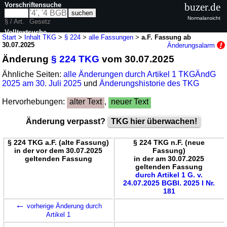
Vorschriftensuche
buzer.de
Normalansicht
§ / Art.
Gesetz
Volltextsuche
Start
>
Inhalt TKG
>
§ 224
>
alle Fassungen
>
a.F. Fassung ab
30.07.2025
Änderungsalarm
nur in TKG
Änderung
§ 224 TKG
vom 30.07.2025
Ähnliche Seiten:
alle Änderungen durch Artikel 1 TKGÄndG
2025 am 30. Juli 2025
und
Änderungshistorie des TKG
Hervorhebungen:
alter Text
,
neuer Text
Änderung verpasst?
TKG hier überwachen!
§ 224 TKG a.F. (alte Fassung)
§ 224 TKG n.F. (neue
in der vor dem 30.07.2025
Fassung)
geltenden Fassung
in der am 30.07.2025
geltenden Fassung
durch Artikel 1 G. v.
24.07.2025 BGBl. 2025 I Nr.
181
←
vorherige Änderung durch
Artikel 1