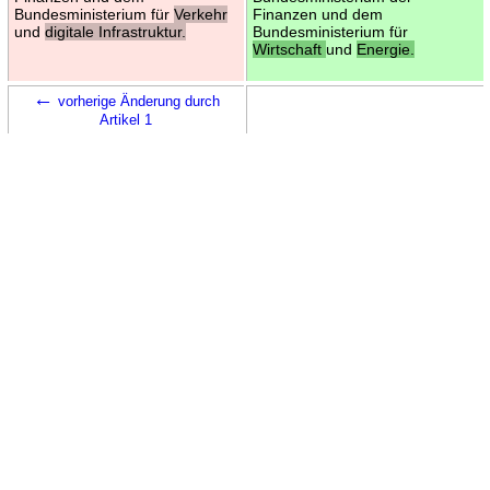
Bundesministerium für
Verkehr
Finanzen und dem
und
digitale Infrastruktur.
Bundesministerium für
Wirtschaft
und
Energie.
←
vorherige Änderung durch
Artikel 1