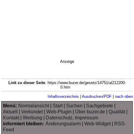
Anzeige
Link zu dieser Seite
: https://www.buzer.de/gesetz/14751/al212200-
0.htm
Inhaltsverzeichnis
|
Ausdrucken/PDF
|
nach oben
Menü:
Normalansicht
|
Start
|
Suchen
|
Sachgebiete
|
Aktuell
|
Verkündet
|
Web-Plugin
|
Über buzer.de
|
Qualität
|
Kontakt
|
Werbung
|
Datenschutz, Impressum
informiert bleiben:
Änderungsalarm
|
Web-Widget
|
RSS-
Feed