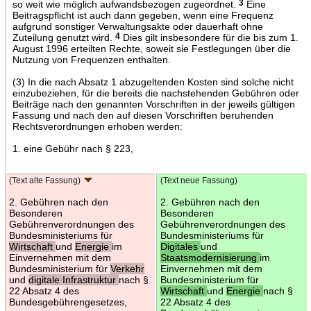
so weit wie möglich aufwandsbezogen zugeordnet.
3
Eine
Beitragspflicht ist auch dann gegeben, wenn eine Frequenz
aufgrund sonstiger Verwaltungsakte oder dauerhaft ohne
Zuteilung genutzt wird.
4
Dies gilt insbesondere für die bis zum 1.
August 1996 erteilten Rechte, soweit sie Festlegungen über die
Nutzung von Frequenzen enthalten.
(3) In die nach Absatz 1 abzugeltenden Kosten sind solche nicht
einzubeziehen, für die bereits die nachstehenden Gebühren oder
Beiträge nach den genannten Vorschriften in der jeweils gültigen
Fassung und nach den auf diesen Vorschriften beruhenden
Rechtsverordnungen erhoben werden:
1. eine Gebühr nach § 223,
(Text alte Fassung)
(Text neue Fassung)
2. Gebühren nach den
2. Gebühren nach den
Besonderen
Besonderen
Gebührenverordnungen des
Gebührenverordnungen des
Bundesministeriums für
Bundesministeriums für
Wirtschaft
und
Energie
im
Digitales
und
Einvernehmen mit dem
Staatsmodernisierung
im
Bundesministerium für
Verkehr
Einvernehmen mit dem
und
digitale Infrastruktur
nach §
Bundesministerium für
22 Absatz 4 des
Wirtschaft
und
Energie
nach §
Bundesgebührengesetzes,
22 Absatz 4 des