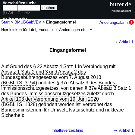
Vorschriftensuche
buzer.de
Normalansicht
§ / Art.
Gesetz
Volltextsuche
Start
>
BMUBGebVEV
>
Eingangsformel
Änderungsalarm
Hier klicken für
Titel, Fundstelle, Änderungen
etc.
nur in BMUBGebVEV
Eingangsformel - Verordnung zur Neuordnung
→
Artikel 1
des Gebührenrechts im Zuständigkeitsbereich
Eingangsformel
des Bundesministeriums für Umwelt,
Naturschutz und nukleare Sicherheit
(BMUBGebVEV
k.a.Abk.
)
Auf Grund des
§ 22 Absatz 4 Satz 1 in Verbindung mit
Absatz 1 Satz 2 und 3 und Absatz 2 des
V. v. 30.06.2021
BGBl. I S. 2334
(
Nr. 40
); Geltung ab 01.10.2021
Bundesgebührengesetzes
vom
7. August 2013
2 Änderungen
|
wird in 3 Vorschriften zitiert
(BGBl. I S. 3154
) und des § 37e Absatz 3 des
Bundes-
Immissionsschutzgesetzes
, von denen § 37e Absatz 3 Satz 1
des
Bundes-Immissionsschutzgesetzes
zuletzt durch
Artikel 103 der Verordnung vom 19. Juni 2020
(BGBl. I S. 1328
) geändert worden ist, verordnet das
Bundesministerium für Umwelt, Naturschutz und nukleare
Sicherheit:
→
Inhaltsverzeichnis
Artikel 1