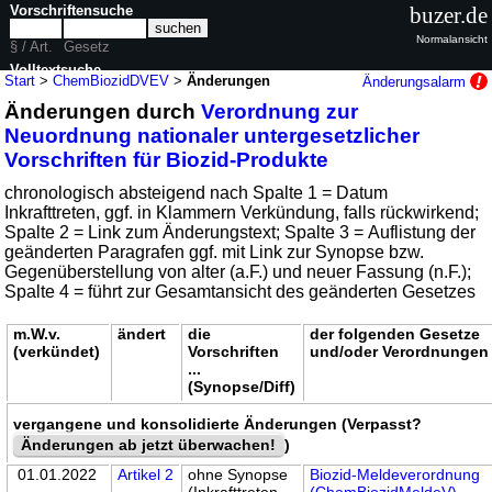
Vorschriftensuche
buzer.de
Normalansicht
§ / Art.
Gesetz
Volltextsuche
Start
>
ChemBiozidDVEV
>
Änderungen
Änderungsalarm
Änderungen durch
Verordnung zur
nur in ChemBiozidDVEV
Neuordnung nationaler untergesetzlicher
Vorschriften für Biozid-Produkte
chronologisch absteigend nach Spalte 1 = Datum
Inkrafttreten, ggf. in Klammern Verkündung, falls rückwirkend;
Spalte 2 = Link zum Änderungstext; Spalte 3 = Auflistung der
geänderten Paragrafen ggf. mit Link zur Synopse bzw.
Gegenüberstellung von alter (a.F.) und neuer Fassung (n.F.);
Spalte 4 = führt zur Gesamtansicht des geänderten Gesetzes
m.W.v.
ändert
die
der folgenden Gesetze
(verkündet)
Vorschriften
und/oder Verordnungen
...
(Synopse/Diff)
vergangene und konsolidierte Änderungen (Verpasst?
Änderungen ab jetzt überwachen!
)
01.01.2022
Artikel 2
ohne Synopse
Biozid-Meldeverordnung
(Inkrafttreten,
(ChemBiozidMeldeV)