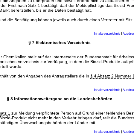
d die Angaben zu überprüfen und soweit erforderlich zu aktualisieren.
3
der Frist nach Satz 1 bestätigt, darf der Meldepflichtige das Biozid-Pr
arkt bereitstellen, bis er die Daten bestätigt hat.
 und die Bestätigung können jeweils auch durch einen Vertreter mit Sitz
Inhaltsverzeichnis
|
Ausdru
§ 7 Elektronisches Verzeichnis
ür Chemikalien stellt auf der Internetseite der Bundesanstalt für Arbeits
ronisches Verzeichnis zur Verfügung, in dem die Biozid-Produkte aufgefü
teilt wurde.
thält von den Angaben des Antragstellers die in
§ 4 Absatz 2 Nummer 1
Inhaltsverzeichnis
|
Ausdru
§ 8 Informationsweitergabe an die Landesbehörden
satz 1
zur Meldung verpflichtete Person auf Grund einer fehlenden Bes
iozid-Produkt nicht mehr in den Verkehr bringen darf, teilt die Bundesst
uständigen Überwachungsbehörden der Länder mit.
Inhaltsverzeichnis
|
Ausdru