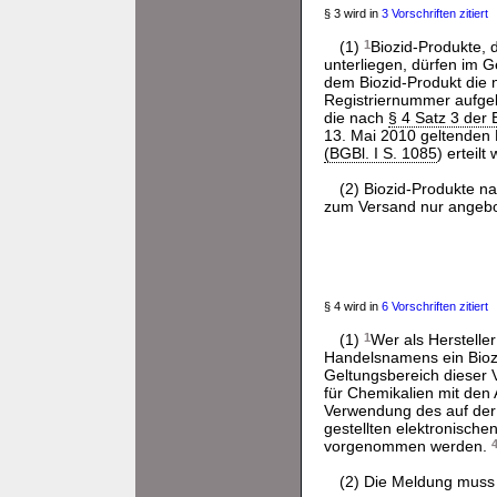
§ 3 wird in
3 Vorschriften zitiert
(1)
1
Biozid-Produkte, 
unterliegen, dürfen im 
dem Biozid-Produkt die
Registriernummer aufgeb
die nach
§ 4 Satz 3 der
13. Mai 2010 geltenden
(BGBl. I S. 1085
) erteilt
(2) Biozid-Produkte n
zum Versand nur angebo
§ 4 wird in
6 Vorschriften zitiert
(1)
1
Wer als Herstelle
Handelsnamens ein Bioz
Geltungsbereich dieser V
für Chemikalien mit den
Verwendung des auf der 
gestellten elektronische
vorgenommen werden.
(2) Die Meldung muss