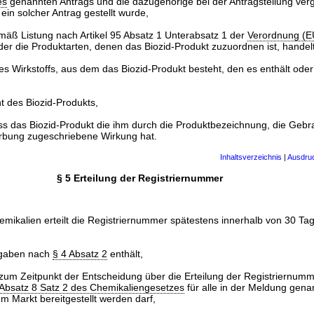
es
genannten Antrags und die dazugehörige bei der Antragstellung ve
ein solcher Antrag gestellt wurde,
mäß Listung nach Artikel 95 Absatz 1 Unterabsatz 1 der
Verordnung (E
oder die Produktarten, denen das Biozid-Produkt zuzuordnen ist, handelt
 des Wirkstoffs, aus dem das Biozid-Produkt besteht, den es enthält ode
nt des Biozid-Produkts,
ss das Biozid-Produkt die ihm durch die Produktbezeichnung, die Gebr
rbung zugeschriebene Wirkung hat.
Inhaltsverzeichnis
|
Ausdru
§ 5 Erteilung der Registriernummer
emikalien erteilt die Registriernummer spätestens innerhalb von 30 Ta
ngaben nach
§ 4 Absatz 2
enthält,
 zum Zeitpunkt der Entscheidung über die Erteilung der Registriernum
 Absatz 8 Satz 2 des Chemikaliengesetzes
für alle in der Meldung gena
m Markt bereitgestellt werden darf,