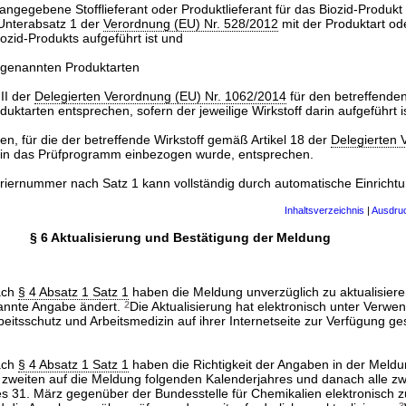
angegebene Stofflieferant oder Produktlieferant für das Biozid-Produkt 
 Unterabsatz 1 der
Verordnung (EU) Nr. 528/2012
mit der Produktart od
ozid-Produkts aufgeführt ist und
g genannten Produktarten
II der
Delegierten Verordnung (EU) Nr. 1062/2014
für den betreffenden
uktarten entsprechen, sofern der jeweilige Wirkstoff darin aufgeführt i
en, für die der betreffende Wirkstoff gemäß Artikel 18 der
Delegierten 
in das Prüfprogramm einbezogen wurde, entsprechen.
triernummer nach Satz 1 kann vollständig durch automatische Einrichtu
Inhaltsverzeichnis
|
Ausdru
§ 6 Aktualisierung und Bestätigung der Meldung
ach
§ 4 Absatz 1 Satz 1
haben die Meldung unverzüglich zu aktualisiere
nnte Angabe ändert.
2
Die Aktualisierung hat elektronisch unter Verw
beitsschutz und Arbeitsmedizin auf ihrer Internetseite zur Verfügung ges
ach
§ 4 Absatz 1 Satz 1
haben die Richtigkeit der Angaben in der Meld
 zweiten auf die Meldung folgenden Kalenderjahres und danach alle zw
es 31. März gegenüber der Bundesstelle für Chemikalien elektronisch z