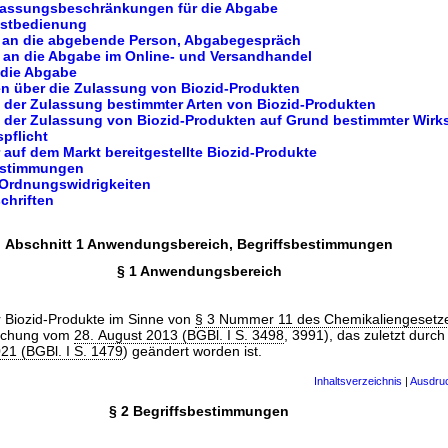
lassungsbeschränkungen für die Abgabe
lbstbedienung
 an die abgebende Person, Abgabegespräch
 an die Abgabe im Online- und Versandhandel
 die Abgabe
ten über die Zulassung von Biozid-Produkten
 der Zulassung bestimmter Arten von Biozid-Produkten
 der Zulassung von Biozid-Produkten auf Grund bestimmter Wirks
spflicht
r auf dem Markt bereitgestellte Biozid-Produkte
estimmungen
d Ordnungswidrigkeiten
chriften
Abschnitt 1 Anwendungsbereich, Begriffsbestimmungen
§ 1 Anwendungsbereich
r Biozid-Produkte im Sinne von
§ 3 Nummer 11 des Chemikaliengesetz
achung vom
28. August 2013 (BGBl. I S. 3498
, 3991), das zuletzt durch
21 (BGBl. I S. 1479
) geändert worden ist.
Inhaltsverzeichnis
|
Ausdru
§ 2 Begriffsbestimmungen