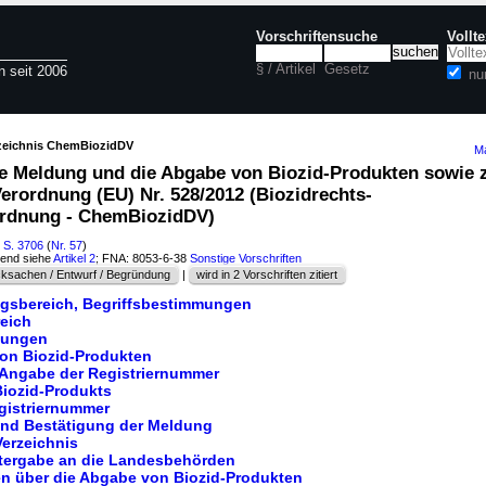
Vorschriftensuche
Vollt
§ / Artikel
Gesetz
n seit 2006
nu
rzeichnis ChemBiozidDV
Ma
e Meldung und die Abgabe von Biozid-Produkten sowie 
erordnung (EU) Nr. 528/2012 (Biozidrechts-
rdnung - ChemBiozidDV)
I S. 3706
(
Nr. 57
)
hend siehe
Artikel 2
; FNA: 8053-6-38
Sonstige Vorschriften
ksachen / Entwurf / Begründung
|
wird in 2 Vorschriften zitiert
gsbereich, Begriffsbestimmungen
eich
mungen
on Biozid-Produkten
 Angabe der Registriernummer
Biozid-Produkts
egistriernummer
 und Bestätigung der Meldung
Verzeichnis
itergabe an die Landesbehörden
ten über die Abgabe von Biozid-Produkten