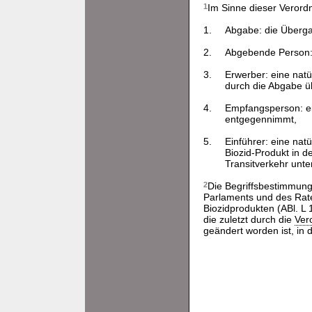
1
Im Sinne dieser Verordn
1.
Abgabe: die Überga
2.
Abgebende Person: 
3.
Erwerber: eine natü
durch die Abgabe ü
4.
Empfangsperson: ei
entgegennimmt,
5.
Einführer: eine nat
Biozid-Produkt in de
Transitverkehr unte
2
Die Begriffsbestimmung
Parlaments und des Rate
Biozidprodukten (ABl. L
die zuletzt durch die
Ver
geändert worden ist, in 