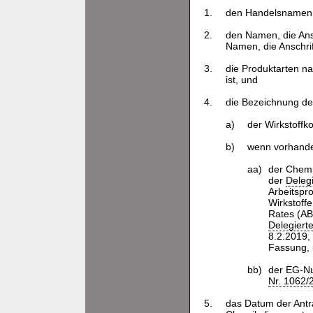
1.
den Handelsnamen 
2.
den Namen, die Ansc
Namen, die Anschrif
3.
die Produktarten n
ist, und
4.
die Bezeichnung der
a)
der Wirkstoffk
b)
wenn vorhand
aa)
der Chemi
der
Deleg
Arbeitspr
Wirkstoff
Rates (AB
Delegiert
8.2.2019, 
Fassung,
bb)
der EG-Nu
Nr. 1062/
5.
das Datum der Antr