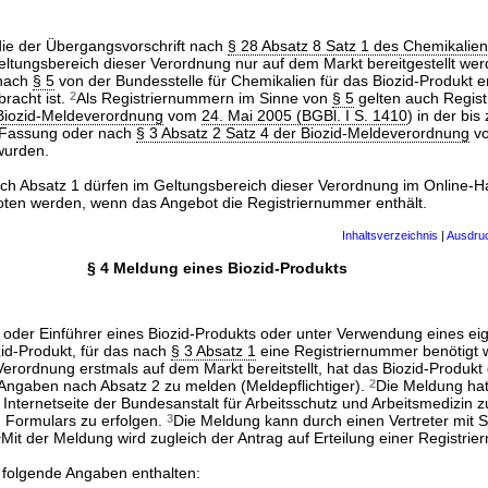
die der Übergangsvorschrift nach
§ 28 Absatz 8 Satz 1 des Chemikalie
Geltungsbereich dieser Verordnung nur auf dem Markt bereitgestellt we
 nach
§ 5
von der Bundesstelle für Chemikalien für das Biozid-Produkt er
racht ist.
2
Als Registriernummern im Sinne von
§ 5
gelten auch Regis
 Biozid-Meldeverordnung
vom
24. Mai 2005 (BGBl. I S. 1410
) in der bis
 Fassung oder nach
§ 3 Absatz 2 Satz 4 der Biozid-Meldeverordnung
v
 wurden.
ach Absatz 1 dürfen im Geltungsbereich dieser Verordnung im Online-H
ten werden, wenn das Angebot die Registriernummer enthält.
Inhaltsverzeichnis
|
Ausdru
§ 4 Meldung eines Biozid-Produkts
r oder Einführer eines Biozid-Produkts oder unter Verwendung eines e
id-Produkt, für das nach
§ 3 Absatz 1
eine Registriernummer benötigt w
erordnung erstmals auf dem Markt bereitstellt, hat das Biozid-Produkt
 Angaben nach Absatz 2 zu melden (Meldepflichtiger).
2
Die Meldung hat
Internetseite der Bundesanstalt für Arbeitsschutz und Arbeitsmedizin 
n Formulars zu erfolgen.
3
Die Meldung kann durch einen Vertreter mit Si
4
Mit der Meldung wird zugleich der Antrag auf Erteilung einer Registrie
 folgende Angaben enthalten: