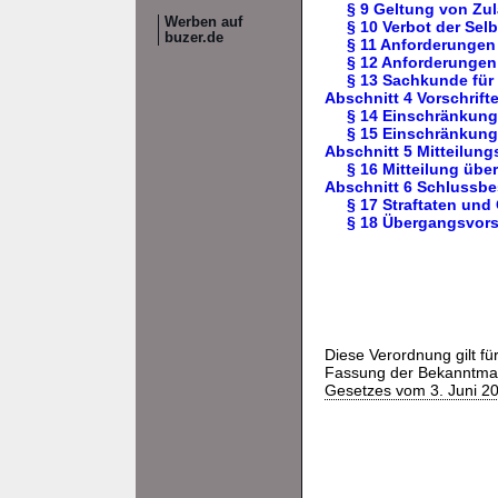
§ 9 Geltung von Zu
Werben auf
§ 10 Verbot der Se
buzer.de
§ 11 Anforderungen
§ 12 Anforderungen
§ 13 Sachkunde für
Abschnitt 4 Vorschrif
§ 14 Einschränkung
§ 15 Einschränkung
Abschnitt 5 Mitteilung
§ 16 Mitteilung übe
Abschnitt 6 Schlussb
§ 17 Straftaten un
§ 18 Übergangsvors
Diese Verordnung gilt fü
Fassung der Bekanntm
Gesetzes vom 3. Juni 20