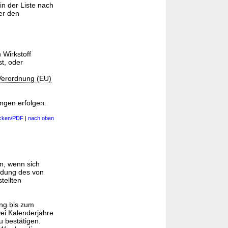
in der Liste nach
er den
 Wirkstoff
st, oder
Verordnung (EU)
ngen erfolgen.
cken/PDF
|
nach oben
n, wenn sich
endung des von
tellten
ung bis zum
ei Kalenderjahre
u bestätigen.