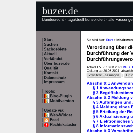
buzer.de
Bundesrecht - tagaktuell konsolidiert - alle Fassunge
Start
Sie sind hier:
Start
>
Inhaltsve
Suchen
Verordnung über di
Sachgebiete
Durchführung der V
Aktuell
Durchführungsvero
Verkündet
Über buzer.de
Artikel 1 V. v. 18.08.2021
BGBl. 
Qualität
Geltung ab 26.08.2021, abweic
Kontakt
2 weitere Fassungen
|
Druc
Datenschutz
Impressum
Abschnitt 1 Anwendun
§ 1 Anwendungsber
Tools:
§ 2 Begriffsbestim
Blog-Plugin
Abschnitt 2 Meldung v
Mobilversion
§ 3 Aufbringen und
§ 4 Meldung eines 
Update via:
§ 5 Erteilung der R
Web-Widget
§ 6 Aktualisierung
Feed
§ 7 Elektronisches 
Rechtskataster
§ 8 Informationswe
Abschnitt 3 Vorschrif