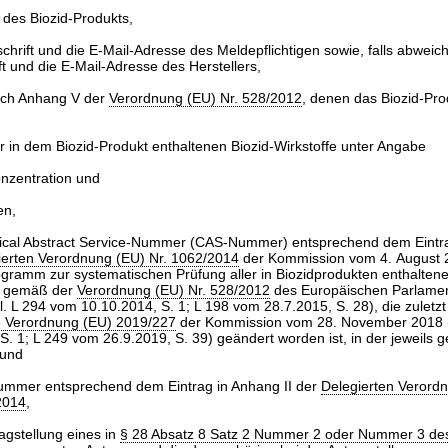
des Biozid-Produkts,
hrift und die E-Mail-Adresse des Meldepflichtigen sowie, falls abweic
t und die E-Mail-Adresse des Herstellers,
ach Anhang V der
Verordnung (EU) Nr. 528/2012
, denen das Biozid-Pr
 in dem Biozid-Produkt enthaltenen Biozid-Wirkstoffe unter Angabe
onzentration und
en,
cal Abstract Service-Nummer (CAS-Nummer) entsprechend dem Eintra
ierten Verordnung (EU) Nr. 1062/2014
der Kommission vom 4. August 
ogramm zur systematischen Prüfung aller in Biozidprodukten enthaltene
e gemäß der
Verordnung (EU) Nr. 528/2012
des Europäischen Parlame
l. L 294 vom 10.10.2014, S. 1; L 198 vom 28.7.2015, S. 28), die zuletzt
e Verordnung (EU) 2019/227
der Kommission vom 28. November 2018 (
S. 1; L 249 vom 26.9.2019, S. 39) geändert worden ist, in der jeweils 
 und
mmer entsprechend dem Eintrag in Anhang II der
Delegierten Verord
2014
,
agstellung eines in
§ 28 Absatz 8 Satz 2 Nummer 2 oder Nummer 3 de