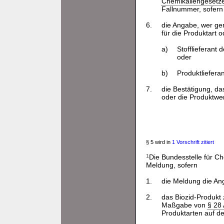
Chemikaliengesetz
Fallnummer, sofern 
6.
die Angabe, wer ge
für die Produktart 
a)
Stofflieferant
oder
b)
Produktliefera
7.
die Bestätigung, da
oder die Produktwe
§ 5 wird in
1 Vorschrift zitiert
1
Die Bundesstelle für Ch
Meldung, sofern
1.
die Meldung die A
2.
das Biozid-Produkt
Maßgabe von
§ 28
Produktarten auf de