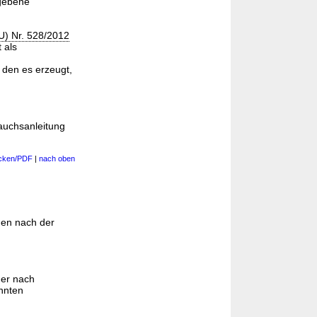
rgebene
U) Nr. 528/2012
 als
r den es erzeugt,
auchsanleitung
cken/PDF
|
nach oben
gen nach der
mer nach
nnten