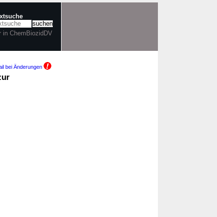
extsuche
r in ChemBiozidDV
il bei Änderungen
zur