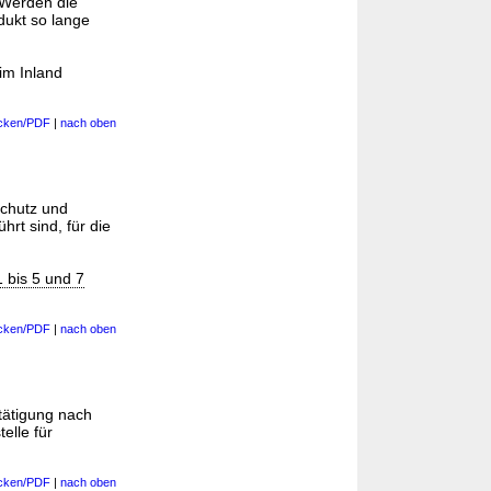
Werden die
odukt so lange
 im Inland
cken/PDF
|
nach oben
schutz und
hrt sind, für die
 bis 5 und 7
cken/PDF
|
nach oben
tätigung nach
elle für
cken/PDF
|
nach oben