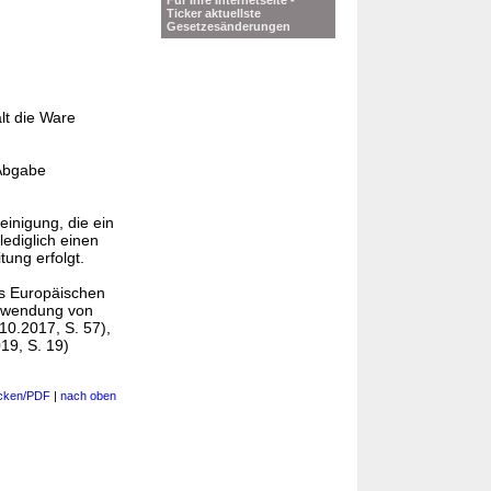
Für Ihre Internetseite -
Ticker aktuellste
Gesetzesänderungen
lt die Ware
 Abgabe
einigung, die ein
lediglich einen
tung erfolgt.
s Europäischen
erwendung von
10.2017, S. 57),
19, S. 19)
cken/PDF
|
nach oben