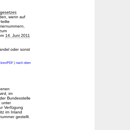
ngesetzes
rden, wenn auf
teilte
triernummern,
 zum
om
14. Juni 2011
andel oder sonst
cken/PDF
|
nach oben
igenen
ird, im
 der Bundesstelle
 unter
zur Verfügung
tz im Inland
rnummer gestellt.