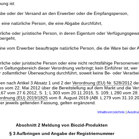
ung ist:
be oder der Versand an den Erwerber oder die Empfangsperson,
eine natürliche Person, die eine Abgabe durchführt,
rliche oder juristische Person, in deren Eigentum oder Verfügungsgewa
bergeht,
ne vom Erwerber beauftragte natürliche Person, die die Ware bei der
ürliche oder juristische Person oder eine nicht rechtsfähige Personenver
n Geltungsbereich dieser Verordnung verbringt; kein Einführer ist, wer 
r zollamtlicher Überwachung durchführt, soweit keine Be- oder Verarbei
en nach Artikel 3 Absatz 1 und 2 der
Verordnung (EU) Nr. 528/2012
de
s vom 22. Mai 2012 über die Bereitstellung auf dem Markt und die V
 167 vom 27.6.2012, S. 1; L 303 vom 20.11.2015, S. 109; L 280 vom 28.
ordnung (EU) 2019/1825
vom 8. August 2019 (ABl. L 279 vom 31.10.20
der jeweils geltenden Fassung, gelten ergänzend.
Inhaltsverzeichnis
|
Ausdru
Abschnitt 2 Meldung von Biozid-Produkten
§ 3 Aufbringen und Angabe der Registriernummer