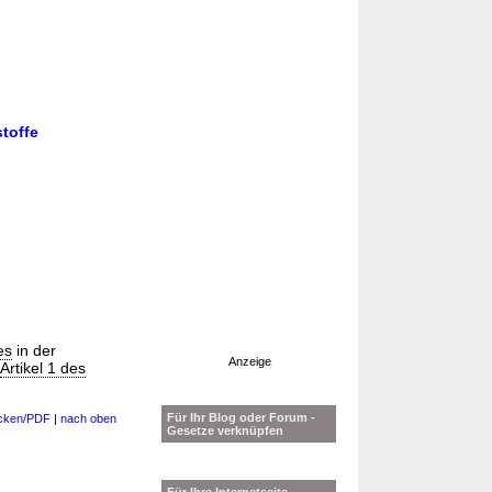
toffe
es
in der
Anzeige
Artikel 1 des
Für Ihr Blog oder Forum -
cken/PDF
|
nach oben
Gesetze verknüpfen