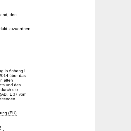
hend, den
odukt zuzuordnen
g in Anhang II
2014 über das
n alten
nts und des
 durch die
ABl. L 37 vom
geltenden
nung (EU)
s