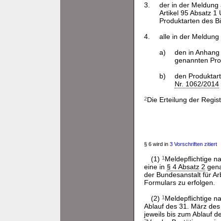
3.
der in der Meldung 
Artikel 95 Absatz 1
Produktarten des Bi
4.
alle in der Meldun
a)
den in Anhang 
genannten Prod
b)
den Produktart
Nr. 1062/2014
2
Die Erteilung der Regis
§ 6 wird in
3 Vorschriften zitiert
(1)
1
Meldepflichtige n
eine in
§ 4 Absatz 2
gena
der Bundesanstalt für Ar
Formulars zu erfolgen.
(2)
1
Meldepflichtige n
Ablauf des 31. März des
jeweils bis zum Ablauf d