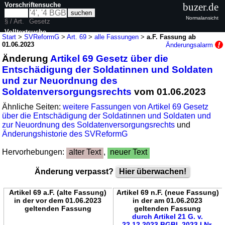
Vorschriftensuche
buzer.de
Normalansicht
§ / Art.
Gesetz
Volltextsuche
Start
>
SVReformG
>
Art. 69
>
alle Fassungen
>
a.F. Fassung ab
01.06.2023
Änderungsalarm
nur in SVReformG
Änderung
Artikel 69 Gesetz über die
Entschädigung der Soldatinnen und Soldaten
und zur Neuordnung des
Soldatenversorgungsrechts
vom 01.06.2023
Ähnliche Seiten:
weitere Fassungen von Artikel 69 Gesetz
über die Entschädigung der Soldatinnen und Soldaten und
zur Neuordnung des Soldatenversorgungsrechts
und
Änderungshistorie des SVReformG
Hervorhebungen:
alter Text
,
neuer Text
Änderung verpasst?
Hier überwachen!
Artikel 69 a.F. (alte Fassung)
Artikel 69 n.F. (neue Fassung)
in der vor dem 01.06.2023
in der am 01.06.2023
geltenden Fassung
geltenden Fassung
durch Artikel 21 G. v.
22.12.2023 BGBl. 2023 I Nr.