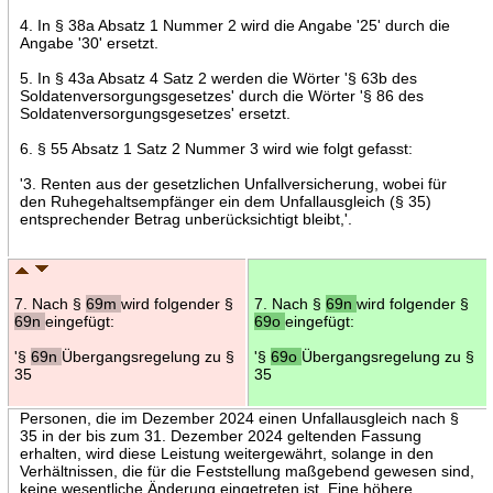
4. In § 38a Absatz 1 Nummer 2 wird die Angabe '25' durch die
Angabe '30' ersetzt.
5. In § 43a Absatz 4 Satz 2 werden die Wörter '§ 63b des
Soldatenversorgungsgesetzes' durch die Wörter '§ 86 des
Soldatenversorgungsgesetzes' ersetzt.
6. § 55 Absatz 1 Satz 2 Nummer 3 wird wie folgt gefasst:
'3. Renten aus der gesetzlichen Unfallversicherung, wobei für
den Ruhegehaltsempfänger ein dem Unfallausgleich (§ 35)
entsprechender Betrag unberücksichtigt bleibt,'.
7. Nach §
69m
wird folgender §
7. Nach §
69n
wird folgender §
69n
eingefügt:
69o
eingefügt:
'§
69n
Übergangsregelung zu §
'§
69o
Übergangsregelung zu §
35
35
Personen, die im Dezember 2024 einen Unfallausgleich nach §
35 in der bis zum 31. Dezember 2024 geltenden Fassung
erhalten, wird diese Leistung weitergewährt, solange in den
Verhältnissen, die für die Feststellung maßgebend gewesen sind,
keine wesentliche Änderung eingetreten ist. Eine höhere