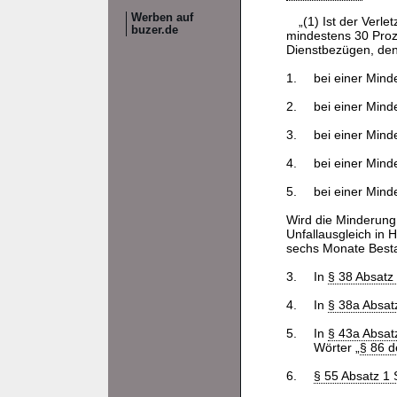
Werben auf
„(1) Ist der Verl
buzer.de
mindestens 30 Proz
Dienstbezügen, den
1.
bei einer Mind
2.
bei einer Mind
3.
bei einer Mind
4.
bei einer Mind
5.
bei einer Mind
Wird die Minderung d
Unfallausgleich in
sechs Monate Besta
3.
In
§ 38 Absat
4.
In
§ 38a Absa
5.
In
§ 43a Absat
Wörter „
§ 86 d
6.
§ 55 Absatz 1