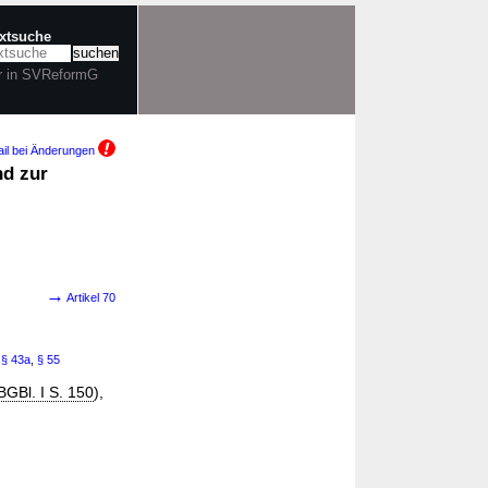
extsuche
r in SVReformG
il bei Änderungen
nd zur
→
Artikel 70
,
§ 43a
,
§ 55
BGBl. I S. 150
),