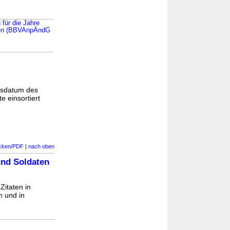
für die Jahre
iften (BBVAnpÄndG
gsdatum des
e einsortiert
cken/PDF
|
nach oben
und Soldaten
Zitaten in
n
und in