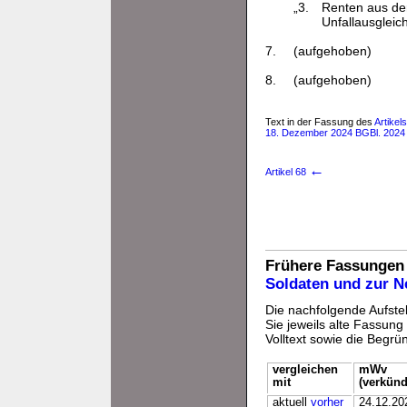
„3.
Renten aus der
Unfallausgleich
7.
(aufgehoben)
8.
(aufgehoben)
Text in der Fassung des
Artike
18. Dezember 2024 BGBl. 2024 
←
Artikel 68
Frühere Fassungen
Soldaten und zur 
Die nachfolgende Aufstel
Sie jeweils alte Fassun
Volltext sowie die Begr
vergleichen
mWv
mit
(verkünd
aktuell
vorher
24.12.20