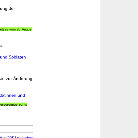
bung der
setzes vom 20. August
ts
 und Soldaten
wie zur Änderung
datinnen und
nversorgungsrechts
cken/PDF
|
nach oben