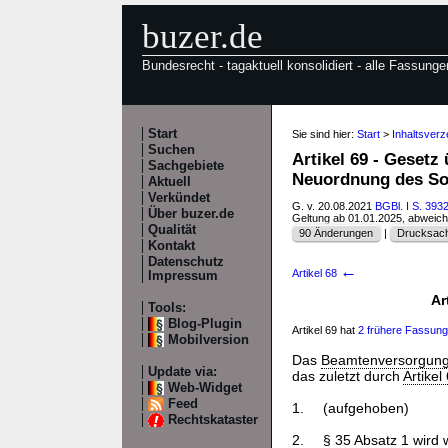
buzer.de
Bundesrecht - tagaktuell konsolidiert - alle Fassunge
Start
Sie sind hier:
Start
>
Inhaltsver
Suchen
Artikel 69 - Gesetz
Sachgebiete
Neuordnung des So
Aktuell
Verkündet
G. v. 20.08.2021
BGBl. I S. 393
Über buzer.de
Geltung ab 01.01.2025, abweic
Qualität
90 Änderungen
|
Drucksach
Kontakt
Datenschutz
←
Artikel 68
Impressum
Ar
Tools:
Blog-Plugin
Artikel 69 hat
2 frühere Fassun
Mobilversion
Das
Beamtenversorgung
Update via:
das zuletzt durch
Artikel
Web-Widget
Feed
1.
(aufgehoben)
Rechtskataster
2.
§ 35 Absatz 1
wird w