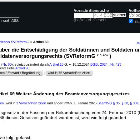
Vorschriftensuche
Vollt
§ / Artikel
Gesetz
n seit 2006
nu
zeichnis SVReformG
>
Artikel 69
Ma
 über die Entschädigung der Soldatinnen und Soldaten u
ldatenversorgungsrechts (SVReformG
k.a.Abk.
)
2
(
Nr. 60
); zuletzt geändert durch
Artikel 15
G. v. 18.12.2024
BGBl. 2024 I Nr. 423
hend siehe
Artikel 90
en / Entwurf / Begründung
|
wird in 75 Vorschriften zitiert
tikel 69 Weitere Änderung des Beamtenversorgungsgesetzes
gen
, wird in
3 Vorschriften zitiert
und ändert mWv. 1. Januar 2025
BeamtVG
§ 35
,
§ 38
,
§ 38a
sgesetz
in der Fassung der Bekanntmachung vom
24. Februar 2010 (
 68
dieses Gesetzes geändert worden ist, wird wie folgt geändert:
ie folgt gefasst: