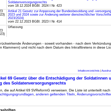
Soldatenversorgungsrechts
vom 18.12.2024 BGBl. 2024 I Nr. 423
23
Artikel 21 Gesetz zur Anpassung der Bundesbesoldung und -versorgung 
023)
2023 und 2024 sowie zur Änderung weiterer dienstrechtlicher Vorschr
2023/2024)
vom 22.12.2023 BGBl. 2023 I Nr. 414
Urfassung
23
023)
ss rückwirkende Änderungen - soweit vorhanden - nach dem Verkündun
n Klammern) und nicht nach dem Datum des Inkrafttretens in diese List
Inhaltsverzeichnis
|
Ausdru
ikel 69 Gesetz über die Entschädigung der Soldatinnen 
g des Soldatenversorgungsrechts
n, die auf Artikel 69 SVReformG verweisen. Die Liste ist unterteilt nach 
chtigungsgrundlagen
,
anderen geltenden Titeln
,
Änderungsvorschrifte
schriften