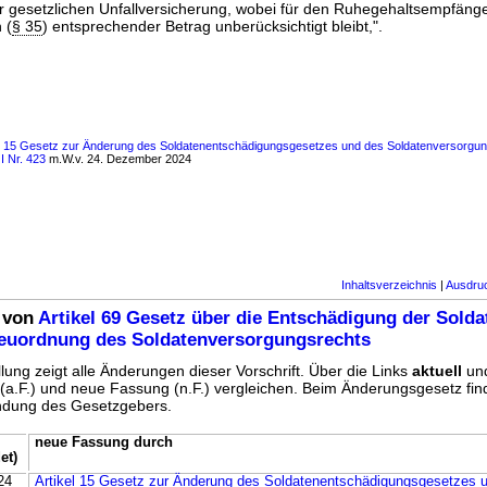
 gesetzlichen Unfallversicherung, wobei für den Ruhegehaltsempfäng
 (
§ 35
) entsprechender Betrag unberücksichtigt bleibt,".
ls 15 Gesetz zur Änderung des Soldatenentschädigungsgesetzes und des Soldatenversorgun
I Nr. 423
m.W.v. 24. Dezember 2024
Inhaltsverzeichnis
|
Ausdru
 von
Artikel 69 Gesetz über die Entschädigung der Sold
Neuordnung des Soldatenversorgungsrechts
lung zeigt alle Änderungen dieser Vorschrift. Über die Links
aktuell
un
g (a.F.) und neue Fassung (n.F.) vergleichen. Beim Änderungsgesetz fi
ündung des Gesetzgebers.
neue Fassung durch
et)
24
Artikel 15 Gesetz zur Änderung des Soldatenentschädigungsgesetzes 