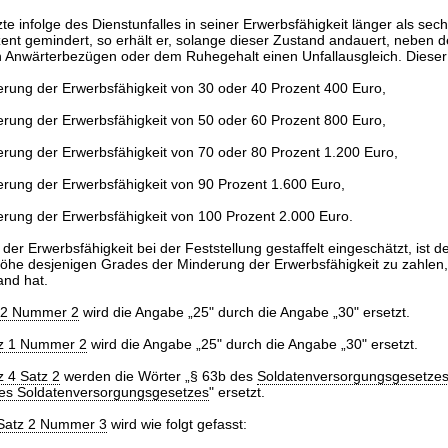
etzte infolge des Dienstunfalles in seiner Erwerbsfähigkeit länger als s
ent gemindert, so erhält er, solange dieser Zustand andauert, neben 
 Anwärterbezügen oder dem Ruhegehalt einen Unfallausgleich. Dieser
erung der Erwerbsfähigkeit von 30 oder 40 Prozent 400 Euro,
erung der Erwerbsfähigkeit von 50 oder 60 Prozent 800 Euro,
erung der Erwerbsfähigkeit von 70 oder 80 Prozent 1.200 Euro,
erung der Erwerbsfähigkeit von 90 Prozent 1.600 Euro,
erung der Erwerbsfähigkeit von 100 Prozent 2.000 Euro.
er Erwerbsfähigkeit bei der Feststellung gestaffelt eingeschätzt, ist d
 Höhe desjenigen Grades der Minderung der Erwerbsfähigkeit zu zahlen
nd hat.
z 2 Nummer 2
wird die Angabe „25" durch die Angabe „30" ersetzt.
tz 1 Nummer 2
wird die Angabe „25" durch die Angabe „30" ersetzt.
z 4 Satz 2
werden die Wörter „§ 63b des
Soldatenversorgungsgesetze
es Soldatenversorgungsgesetzes
" ersetzt.
 Satz 2 Nummer 3
wird wie folgt gefasst: