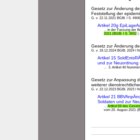
Gesetz zur Änderung des
Feststellung der epidem
G. v. 22.11.2021 BGBl. I S. 4906
Artikel 20g EpiLage
... in der Fassung der 
2021 (BGBl. I S. 3932
) 
Gesetz zur Änderung de
G. v. 18.12.2024 BGBl. 2024 I N
Artikel 15 SoldEnts
und zur Neuordnung 
... 3. Artikel 40 Numm
Gesetz zur Anpassung d
weiterer dienstrechtlic
G. v. 22.12.2023 BGBl. 2023 I Nr
Artikel 21 BBVAnpÄn
Soldaten und zur Ne
...
Artikel 69 des Geset
vom 20. August 2021 (BGB