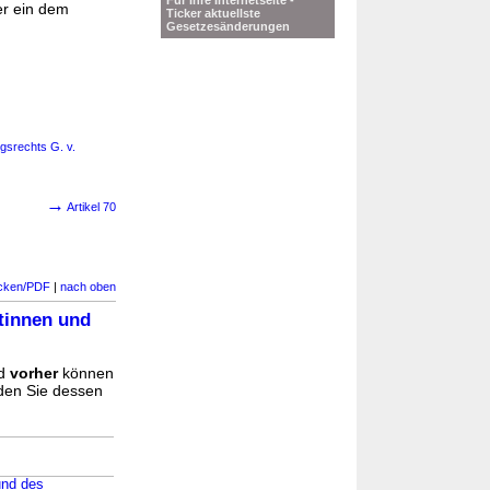
Für Ihre Internetseite -
er ein dem
Ticker aktuellste
Gesetzesänderungen
gsrechts G. v.
→
Artikel 70
cken/PDF
|
nach oben
atinnen und
d
vorher
können
nden Sie dessen
und des