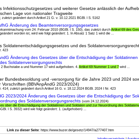
 Infektionsschutzgesetzes und weiterer Gesetze anlässlich der Aufhe
ischen Lage von nationaler Tragweite
; zuletzt geändert durch Artikel 21 G. v. 10.12.2021 BGBl. I S. 5162
AufhG Änderung des Beamtenversorgungsgesetzes
Bekanntmachung vom 24. Februar 2010 (BGBl. I S. 150), das zuletzt durch
Artikel 69 des Ge
geändert worden ist, wird wie folgt geändert: 1. In Absatz 1 Satz 1 wird die ...
s Soldatenentschädigungsgesetzes und des Soldatenversorgungsrech
r. 423
RÄndG Änderung des Gesetzes über die Entschädigung der Soldatinnen
des Soldatenversorgungsrechts
er 2 Buchstabe a und Nummer 17 wird aufgehoben. 4.
Artikel 69 Nummer 1 und 7
wird ...
er Bundesbesoldung und -versorgung für die Jahre 2023 und 2024 so
her Vorschriften (BBVAnpÄndG 2023/2024)
. 414; zuletzt geändert durch Artikel 16 G. v. 18.12.2024 BGBl. 2024 I Nr. 423
dG 2023/2024 Änderung des Gesetzes über die Entschädigung der Sol
uordnung des Soldatenversorgungsrechts
(vom 24.12.2024)
zes über die Entschädigung der Soldatinnen und Soldaten und zur Neuordnung des Soldate
l. I S. 3932) wird wie folgt geändert: 1. (aufgehoben) ...
Link zu dieser Seite
: https://www.buzer.de/gesetz/14947/a277407.htm
Inhaltsverzeichnis
|
Ausdru