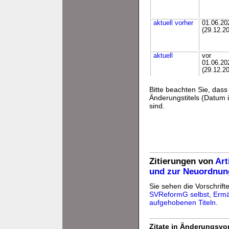
aktuell
vorher
01.06.20
(29.12.2
aktuell
vor
01.06.20
(29.12.2
Bitte beachten Sie, da
Änderungstitels (Datum i
sind.
Zitierungen von
Art
und zur Neuordnun
Sie sehen die Vorschrifte
SVReformG selbst
,
Ermä
aufgehobenen Titeln
.
Zitate in Änderungsvor