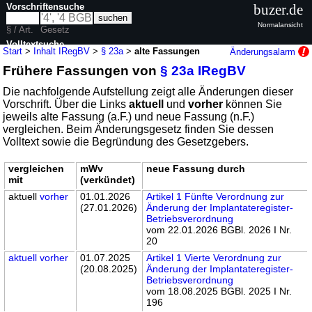
Vorschriftensuche
buzer.de
Normalansicht
§ / Art.
Gesetz
Volltextsuche
Start
>
Inhalt IRegBV
>
§ 23a
>
alte Fassungen
Änderungsalarm
Frühere Fassungen von
§ 23a IRegBV
nur in IRegBV
Die nachfolgende Aufstellung zeigt alle Änderungen dieser
Vorschrift. Über die Links
aktuell
und
vorher
können Sie
jeweils alte Fassung (a.F.) und neue Fassung (n.F.)
vergleichen. Beim Änderungsgesetz finden Sie dessen
Volltext sowie die Begründung des Gesetzgebers.
vergleichen
mWv
neue Fassung durch
mit
(verkündet)
aktuell
vorher
01.01.2026
Artikel 1 Fünfte Verordnung zur
(27.01.2026)
Änderung der Implantateregister-
Betriebsverordnung
vom 22.01.2026 BGBl. 2026 I Nr.
20
aktuell
vorher
01.07.2025
Artikel 1 Vierte Verordnung zur
(20.08.2025)
Änderung der Implantateregister-
Betriebsverordnung
vom 18.08.2025 BGBl. 2025 I Nr.
196