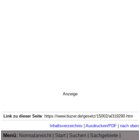
Anzeige
Link zu dieser Seite
: https://www.buzer.de/gesetz/15002/al319290.htm
Inhaltsverzeichnis
|
Ausdrucken/PDF
|
nach oben
Menü:
Normalansicht
|
Start
|
Suchen
|
Sachgebiete
|