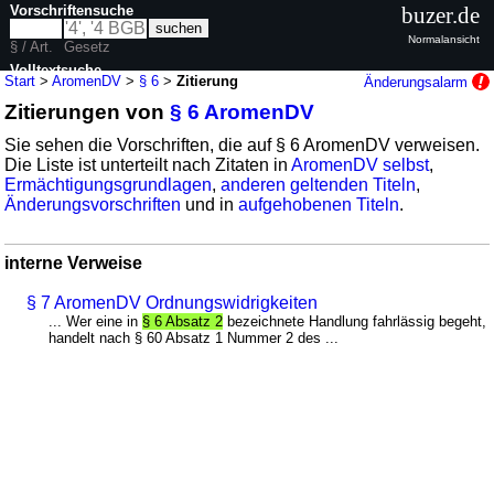
Vorschriftensuche
buzer.de
Normalansicht
§ / Art.
Gesetz
Volltextsuche
Start
>
AromenDV
>
§ 6
>
Zitierung
Änderungsalarm
Zitierungen von
§ 6 AromenDV
nur in AromenDV
Sie sehen die Vorschriften, die auf § 6 AromenDV verweisen.
Die Liste ist unterteilt nach Zitaten in
AromenDV selbst
,
Ermächtigungsgrundlagen
,
anderen geltenden Titeln
,
Änderungsvorschriften
und in
aufgehobenen Titeln
.
interne Verweise
§ 7 AromenDV Ordnungswidrigkeiten
... Wer eine in
§ 6 Absatz 2
bezeichnete Handlung fahrlässig begeht,
handelt nach § 60 Absatz 1 Nummer 2 des ...