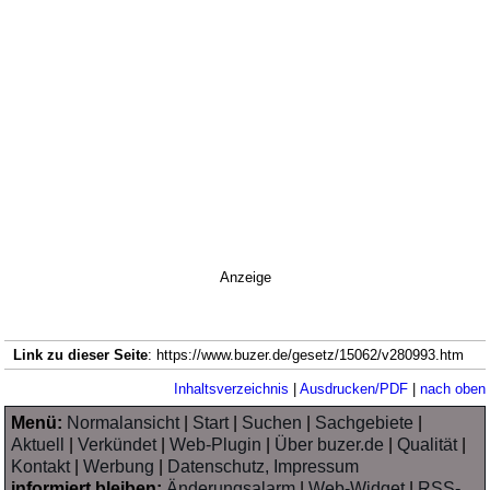
Anzeige
Link zu dieser Seite
: https://www.buzer.de/gesetz/15062/v280993.htm
Inhaltsverzeichnis
|
Ausdrucken/PDF
|
nach oben
Menü:
Normalansicht
|
Start
|
Suchen
|
Sachgebiete
|
Aktuell
|
Verkündet
|
Web-Plugin
|
Über buzer.de
|
Qualität
|
Kontakt
|
Werbung
|
Datenschutz, Impressum
informiert bleiben:
Änderungsalarm
|
Web-Widget
|
RSS-