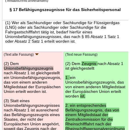
(Textabschnitt unverändert)
§ 17 Befähigungszeugnisse für das Sicherheitspersonal
(1) Wer als Sachkundiger oder Sachkundige für Flüssigerdgas
(LNG) oder als Sachkundiger oder Sachkundige für die
Fahrgastschifffahrt tätig ist, bedarf hierfür eines
Unionsbefähigungszeugnisses, das nach § 85 Absatz 1 Satz 1
oder Absatz 2 Satz 1 erteilt worden ist.
(Text alte Fassung)
(Text neue Fassung)
(2) Dem
(2) Dem
Zeugnis
nach Absatz 1
Unionsbefähigungszeugnis
ist gleichgestellt
nach Absatz 1 ist gleichgestellt
ein Unionsbefähigungszeugnis,
1.
ein
das von einem anderen
Unionsbefähigungszeugnis, das
Mitgliedstaat der Europäischen
von einem anderen Mitgliedstaat
Union erteilt worden ist.
der Europäischen Union erteilt
worden
ist,
(3) Statt eines
Unionsbefähigungszeugnisses
2. ein entsprechendes
nach Absatz 1 ist ausreichend
Befähigungszeugnis, das von
das Befähigungszeugnis eines
einem Mitgliedstaat der
Staates, der nicht der
Zentralkommission für die
Europäischen Union angehört,
Rheinschifffahrt nach der
soweit das Zeugnis nach der
Rheinschiffspersonalverordnung