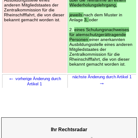
anderen Mitgliedstaates der
Wiederholungslehrgang,
Zentralkommission für die
Rheinschifffahrt, die von dieser
jeweils
nach dem Muster in
bekannt gemacht worden ist.
Anlage
3,
oder
2.
eines Schulungsnachweises
für atemschutzgerättragende
Personen
einer anerkannten
Ausbildungsstelle eines anderen
Mitgliedstaates der
Zentralkommission für die
Rheinschifffahrt, die von dieser
bekannt gemacht worden ist.
←
nächste Änderung durch Artikel 1
vorherige Änderung durch
→
Artikel 1
Ihr Rechtsradar