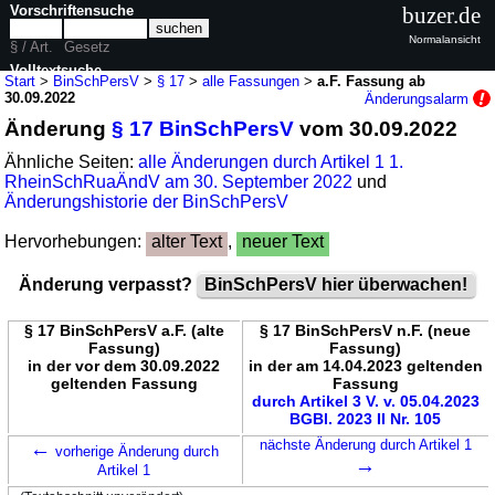
Vorschriftensuche
buzer.de
Normalansicht
§ / Art.
Gesetz
Volltextsuche
Start
>
BinSchPersV
>
§ 17
>
alle Fassungen
>
a.F. Fassung ab
30.09.2022
Änderungsalarm
nur in BinSchPersV
Änderung
§ 17 BinSchPersV
vom 30.09.2022
Ähnliche Seiten:
alle Änderungen durch Artikel 1 1.
RheinSchRuaÄndV am 30. September 2022
und
Änderungshistorie der BinSchPersV
Hervorhebungen:
alter Text
,
neuer Text
Änderung verpasst?
BinSchPersV hier überwachen!
§ 17 BinSchPersV a.F. (alte
§ 17 BinSchPersV n.F. (neue
Fassung)
Fassung)
in der vor dem 30.09.2022
in der am 14.04.2023 geltenden
geltenden Fassung
Fassung
durch Artikel 3 V. v. 05.04.2023
BGBl. 2023 II Nr. 105
←
nächste Änderung durch Artikel 1
vorherige Änderung durch
→
Artikel 1