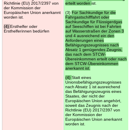
Richtlinie (EU) 2017/2397 von
erteilt worden
ist.
der Kommission der
Europäischen Union anerkannt
(3)
Für Sachkundige für die
worden ist.
Fahrgastschifffahrt oder
Sachkundige für Flüssigerdgas
(4)
Ersthelfer oder
auf Seeschiffen ist bei Fahrten
Ersthelferinnen bedürfen
auf Wasserstraßen der Zonen 3
und 4 ausreichend ein den
Anforderungen eines
Befähigungszeugnisses nach
Absatz 1 genügendes Zeugnis,
das nach dem STCW-
Übereinkommen erteilt oder nach
dem STCW-Übereinkommen
anerkannt ist.
(4)
Statt eines
Unionsbefähigungszeugnisses
nach Absatz 1 ist ausreichend
das Befähigungszeugnis eines
Staates, der nicht der
Europäischen Union angehört,
soweit das Zeugnis nach der
Richtlinie (EU) 2017/2397 von
der Kommission der
Europäischen Union anerkannt
worden ist.