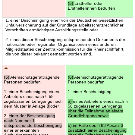
(5)
Ersthelfer oder
Ersthelferinnen bedürfen
1. einer Bescheinigung einer von der Deutschen Gesetzlichen
Unfallversicherung auf der Grundlage arbeitsschutzrechtlicher
Vorschriften ermächtigten Ausbildungsstelle oder
2. eines dieser Bescheinigung entsprechenden Dokuments der
nationalen oder regionalen Organisationen eines anderen
Mitgliedstaates der Zentralkommission für die Rheinschifffahrt,
die von dieser bekannt gemacht worden sind.
(5)
Atemschutzgerättragende
(6)
Atemschutzgerättragende
Personen bedürfen
Personen bedürfen
1. einer Bescheinigung eines
1. einer Bescheinigung
Anbieters eines nach § 58
zugelassenen Lehrgangs nach
a)
eines Anbieters eines nach §
dem Muster in Anlage
3
oder
58 zugelassenen Lehrgangs
über die Teilnahme an einem
2.
einer der Bescheinigung
Grundlehrgang sowie
nach Nummer 1
entsprechende Bescheinigung
b) im Falle des § 88 Absatz 3
einer anerkannten
zusätzlich einer Bescheinigung
Ausbildungsstelle eines
über die Teilnahme an einem