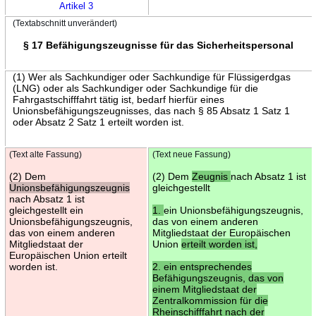
Artikel 3
(Textabschnitt unverändert)
§ 17 Befähigungszeugnisse für das Sicherheitspersonal
(1) Wer als Sachkundiger oder Sachkundige für Flüssigerdgas
(LNG) oder als Sachkundiger oder Sachkundige für die
Fahrgastschifffahrt tätig ist, bedarf hierfür eines
Unionsbefähigungszeugnisses, das nach § 85 Absatz 1 Satz 1
oder Absatz 2 Satz 1 erteilt worden ist.
(Text alte Fassung)
(Text neue Fassung)
(2) Dem
(2) Dem
Zeugnis
nach Absatz 1 ist
Unionsbefähigungszeugnis
gleichgestellt
nach Absatz 1 ist
gleichgestellt ein
1.
ein Unionsbefähigungszeugnis,
Unionsbefähigungszeugnis,
das von einem anderen
das von einem anderen
Mitgliedstaat der Europäischen
Mitgliedstaat der
Union
erteilt worden ist,
Europäischen Union erteilt
worden ist.
2. ein entsprechendes
Befähigungszeugnis, das von
einem Mitgliedstaat der
Zentralkommission für die
Rheinschifffahrt nach der