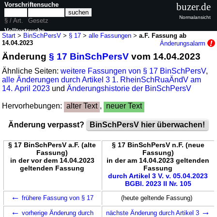
Vorschriftensuche
buzer.de
Normalansicht
§ / Art.
Gesetz
Volltextsuche
Start
>
BinSchPersV
>
§ 17
>
alle Fassungen
>
a.F. Fassung ab
14.04.2023
Änderungsalarm
nur in BinSchPersV
Änderung
§ 17 BinSchPersV
vom 14.04.2023
Ähnliche Seiten:
weitere Fassungen von § 17 BinSchPersV
,
alle Änderungen durch Artikel 3 1. RheinSchRuaÄndV am
14. April 2023
und
Änderungshistorie der BinSchPersV
Hervorhebungen:
alter Text
,
neuer Text
Änderung verpasst?
BinSchPersV hier überwachen!
§ 17 BinSchPersV a.F. (alte
§ 17 BinSchPersV n.F. (neue
Fassung)
Fassung)
in der vor dem 14.04.2023
in der am 14.04.2023 geltenden
geltenden Fassung
Fassung
durch Artikel 3 V. v. 05.04.2023
BGBl. 2023 II Nr. 105
←
frühere Fassung von § 17
(heute geltende Fassung)
←
→
vorherige Änderung durch
nächste Änderung durch Artikel 3