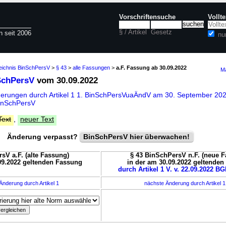
Vorschriftensuche
Vollt
§ / Artikel
Gesetz
n seit 2006
nu
zeichnis BinSchPersV
>
§ 43
>
alle Fassungen
>
a.F. Fassung ab 30.09.2022
Ma
SchPersV
vom 30.09.2022
derungen durch Artikel 1 1. BinSchPersVuaÄndV am 30. September 20
BinSchPersV
Text
,
neuer Text
Änderung verpasst?
BinSchPersV hier überwachen!
sV a.F. (alte Fassung)
§ 43 BinSchPersV n.F. (neue 
09.2022 geltenden Fassung
in der am 30.09.2022 geltende
durch Artikel 1 V. v. 22.09.2022 BGB
Änderung durch Artikel 1
nächste Änderung durch Artikel 