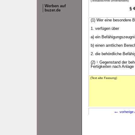
(Textabschnitt unverändert)
Werben auf
§ 
buzer.de
(1) Wer eine besondere B
1. verfügen über
a) ein Befähigungszeugnis
b) einen amtlichen Berec
2. die behördliche Befäh
(2)
1
Gegenstand der behö
Fertigkeiten nach Anlage
(Text alte Fassung)
←
vorherige 