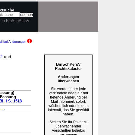
extsuche
r in BinSchPersV
il bei Änderungen
22
und
BinSchPersV
Rechtskataster
Änderungen
überwachen
Sie werden über jede
Fassung)
verkündete oder in Kraft
n Fassung
tretende Änderung per
l. I S. 1518
Mail informiert, sofort,
wöchentlich oder in dem
→
1
Intervall, das Sie gewählt
haben.
Stellen Sie Ihr Paket zu
überwachender
Vorschriften beliebig
zusammen.