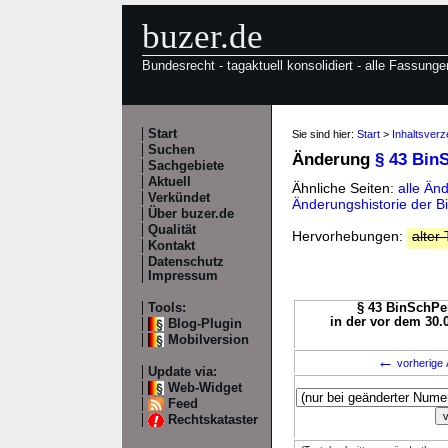
buzer.de
Bundesrecht - tagaktuell konsolidiert - alle Fassunge
Start
Sie sind hier:
Start
>
Inhaltsver
Suchen
Änderung
§ 43 Bin
Sachgebiete
Aktuell
Ähnliche Seiten:
alle Än
Verkündet
Änderungshistorie der 
Über buzer.de
Qualität
Hervorhebungen:
alter 
Kontakt
Datenschutz
Impressum
Tools:
§ 43 BinSchPer
in der vor dem 30.
Blog-Plugin
Mobilversion
←
vorherige 
Update via:
Web-Widget
Feed
Rechtskataster