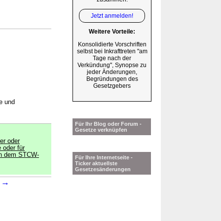
Jetzt anmelden!
Weitere Vorteile:
Konsolidierte Vorschriften
selbst bei Inkrafttreten "am
Tage nach der
Verkündung", Synopse zu
jeder Änderungen,
Begründungen des
Gesetzgebers
e und
Für Ihr Blog oder Forum -
Gesetze verknüpfen
er oder
 oder für
ach dem STCW-
Für Ihre Internetseite -
Ticker aktuellste
Gesetzesänderungen
→
1