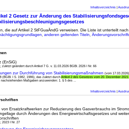
Inhaltsverzeichnis
|
Ausdru
ikel 2 Gesetz zur Änderung des Stabilisierungsfondsges
bilisierungsbeschleunigungsgesetzes
n, die auf Artikel 2 StFGuaÄndG verweisen. Die Liste ist unterteilt nach 
ächtigungsgrundlagen
,
anderen geltenden Titeln
,
Änderungsvorschrif
rmen
z (EnSiG)
; zuletzt geändert durch Artikel 7 G. v. 11.03.2026 BGBl. 2026 I Nr. 66
erungen zur Durchführung von Stabilisierungsmaßnahmen
(vom 17.03.2026
8 (BGBl. I S. 1982, 1986), das zuletzt durch
Artikel 2 des Gesetzes vom 20. Dezember 2021 
it nachstehenden Maßgaben anzuwenden: 1. § 5 des ...
Inhaltsverzeichnis
|
Ausdru
schriften
g von Ersatzkraftwerken zur Reduzierung des Gasverbrauchs im Stroms
gellage durch Änderungen des Energiewirtschaftsgesetzes und weite
orschriften
; 2023 I Nr. 27