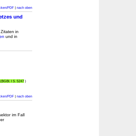
cken/PDF
|
nach oben
etzes und
Zitaten in
ten
und in
)
(BGBl. I S. 5247
)
cken/PDF
|
nach oben
ektor im Fall
rer