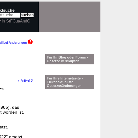
extsuche
r in StFGuaÄndG
il bei Änderungen
Für Ihr Blog oder Forum -
Gesetze verknüpfen
Für Ihre Internetseite -
→
Artikel 3
Ticker aktuellste
Gesetzesänderungen
es
1986
), das
t worden ist,
tzt.
22" ersetzt.