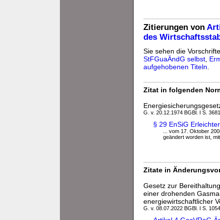
Zitierungen von
Art
des Wirtschaftssta
Sie sehen die Vorschrifte
StFGuaÄndG selbst
,
Erm
aufgehobenen Titeln
.
Zitat in folgenden No
Energiesicherungsgeset
G. v. 20.12.1974 BGBl. I S. 3681
§ 29 EnSiG Erleicht
... vom 17. Oktober 200
geändert worden ist, m
Zitate in Änderungsvor
Gesetz zur Bereithaltun
einer drohenden Gasman
energiewirtschaftlicher V
G. v. 08.07.2022 BGBl. I S. 1054