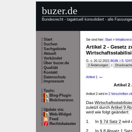
buzer.de
Bundesrecht - tagaktuell konsolidiert - alle Fassunge
Start
Sie sind hier:
Start
>
Inhaltsver
Suchen
Artikel 2 - Gesetz
Sachgebiete
Wirtschaftsstabil
Aktuell
Verkündet
G. v. 20.12.2021
BGBl. I S. 524
Über buzer.de
2 Änderungen
|
Drucksache
Qualität
Kontakt
←
Datenschutz
Artikel 1
Impressum
Artikel 
Tools:
Artikel 2 wird in
2 Vorschriften zit
Blog-Plugin
Mobilversion
Das
Wirtschaftsstabilis
zuletzt durch
Artikel 9 
Update via:
wird wie folgt geändert:
Web-Widget
Feed
1.
In
§ 7d Satz 2
wird 
Rechtskataster
2.
In
§ 8 Absatz 1 Satz