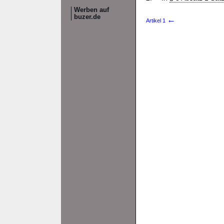
Werben auf
buzer.de
←
Artikel 1