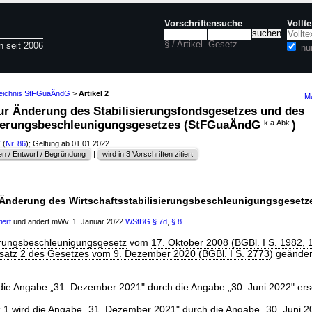
Vorschriftensuche
Vollt
§ / Artikel
Gesetz
n seit 2006
nu
zeichnis StFGuaÄndG
>
Artikel 2
Ma
 zur Änderung des Stabilisierungsfondsgesetzes und des
isierungsbeschleunigungsgesetzes (StFGuaÄndG
k.a.Abk.
)
7
(
Nr. 86
); Geltung ab 01.01.2022
n / Entwurf / Begründung
|
wird in 3 Vorschriften zitiert
2 Änderung des Wirtschaftsstabilisierungsbeschleunigungsgesetz
iert
und ändert mWv. 1. Januar 2022
WStBG
§ 7d
,
§ 8
ierungsbeschleunigungsgesetz
vom
17. Oktober 2008 (BGBl. I S. 1982, 
Absatz 2 des Gesetzes vom 9. Dezember 2020 (BGBl. I S. 2773
) geänder
die Angabe „31. Dezember 2021" durch die Angabe „30. Juni 2022" erse
 1
wird die Angabe „31. Dezember 2021" durch die Angabe „30. Juni 20