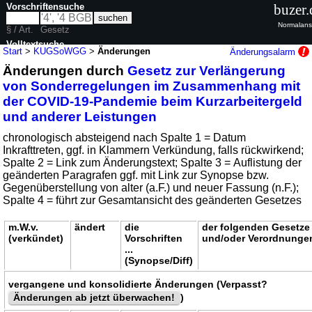
Vorschriftensuche
buzer.
Normalans
§ / Art.
Gesetz
Volltextsuche
Start
>
KUGSoWGG
>
Änderungen
Änderungsalarm
Änderungen durch
Gesetz zur Verlängerung
nur in KUGSoWGG
von Sonderregelungen im Zusammenhang mit
der COVID-19-Pandemie beim Kurzarbeitergeld
und anderer Leistungen
chronologisch absteigend nach Spalte 1 = Datum
Inkrafttreten, ggf. in Klammern Verkündung, falls rückwirkend;
Spalte 2 = Link zum Änderungstext; Spalte 3 = Auflistung der
geänderten Paragrafen ggf. mit Link zur Synopse bzw.
Gegenüberstellung von alter (a.F.) und neuer Fassung (n.F.);
Spalte 4 = führt zur Gesamtansicht des geänderten Gesetzes
m.W.v.
ändert
die
der folgenden Gesetze
(verkündet)
Vorschriften
und/oder Verordnunge
...
(Synopse/Diff)
vergangene und konsolidierte Änderungen (Verpasst?
Änderungen ab jetzt überwachen!
)