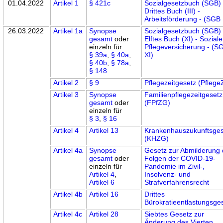
01.04.2022
Artikel 1
§ 421c
Sozialgesetzbuch (SGB)
Drittes Buch (III) -
Arbeitsförderung - (SGB I
26.03.2022
Artikel 1a
Synopse
Sozialgesetzbuch (SGB)
gesamt
oder
Elftes Buch (XI) - Soziale
einzeln für
Pflegeversicherung - (S
§ 39a
,
§ 40a
,
XI)
§ 40b
,
§ 78a
,
§ 148
Artikel 2
§ 9
Pflegezeitgesetz (Pfleg
Artikel 3
Synopse
Familienpflegezeitgesetz
gesamt
oder
(FPfZG)
einzeln für
§ 3
,
§ 16
Artikel 4
Artikel 13
Krankenhauszukunftsges
(KHZG)
Artikel 4a
Synopse
Gesetz zur Abmilderung 
gesamt
oder
Folgen der COVID-19-
einzeln für
Pandemie im Zivil-,
Artikel 4
,
Insolvenz- und
Artikel 6
Strafverfahrensrecht
Artikel 4b
Artikel 16
Drittes
Bürokratieentlastungsge
Artikel 4c
Artikel 28
Siebtes Gesetz zur
Änderung des Vierten