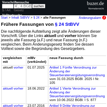
Vorschriftensuche
buzer.de
Normalansicht
§ / Art.
Gesetz
Volltextsuche
Start
>
Inhalt StBVV
>
§ 24
>
alte Fassungen
Änderungsalarm
Frühere Fassungen von
§ 24 StBVV
nur in StBVV
Die nachfolgende Aufstellung zeigt alle Änderungen dieser
Vorschrift. Über die Links
aktuell
und
vorher
können Sie
jeweils alte Fassung (a.F.) und neue Fassung (n.F.)
vergleichen. Beim Änderungsgesetz finden Sie dessen
Volltext sowie die Begründung des Gesetzgebers.
vergleichen
mWv
neue Fassung durch
mit
(verkündet)
aktuell
vorher
01.07.2025
Artikel 1 Fünfte Verordnung zur
Änderung der
Steuerberatervergütungsverordnung
vom 31.03.2025 BGBl. 2025 I Nr.
105
aktuell
vorher
18.06.2022
Artikel 1 Vierte Verordnung zur
Änderung der
Steuerberatervergütungsverordnung
vom 10.06.2022 BGBl. I S. 877
aktuell
vorher
23.07.2016
Artikel 9 Dritte Verordnung zur