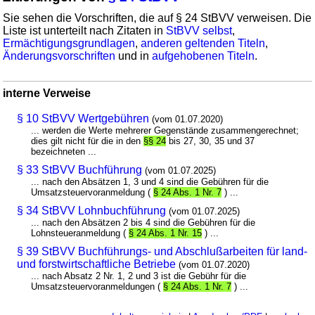
Sie sehen die Vorschriften, die auf § 24 StBVV verweisen. Die
Liste ist unterteilt nach Zitaten in
StBVV selbst
,
Ermächtigungsgrundlagen
,
anderen geltenden Titeln
,
Änderungsvorschriften
und in
aufgehobenen Titeln
.
interne Verweise
§ 10 StBVV Wertgebühren
(vom 01.07.2020)
... werden die Werte mehrerer Gegenstände zusammengerechnet;
dies gilt nicht für die in den
§§ 24
bis 27, 30, 35 und 37
bezeichneten ...
§ 33 StBVV Buchführung
(vom 01.07.2025)
... nach den Absätzen 1, 3 und 4 sind die Gebühren für die
Umsatzsteuervoranmeldung (
§ 24 Abs. 1 Nr. 7
) ...
§ 34 StBVV Lohnbuchführung
(vom 01.07.2025)
... nach den Absätzen 2 bis 4 sind die Gebühren für die
Lohnsteueranmeldung (
§ 24 Abs. 1 Nr. 15
) ...
§ 39 StBVV Buchführungs- und Abschlußarbeiten für land-
und forstwirtschaftliche Betriebe
(vom 01.07.2020)
... nach Absatz 2 Nr. 1, 2 und 3 ist die Gebühr für die
Umsatzsteuervoranmeldungen (
§ 24 Abs. 1 Nr. 7
) ...