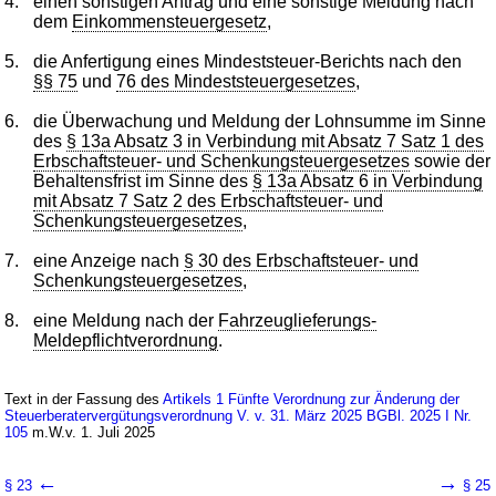
4.
einen sonstigen Antrag und eine sonstige Meldung nach
dem
Einkommensteuergesetz
,
5.
die Anfertigung eines Mindeststeuer-Berichts nach den
§§ 75
und
76 des Mindeststeuergesetzes
,
6.
die Überwachung und Meldung der Lohnsumme im Sinne
des
§ 13a Absatz 3 in Verbindung mit Absatz 7 Satz 1 des
Erbschaftsteuer- und Schenkungsteuergesetzes
sowie der
Behaltensfrist im Sinne des
§ 13a Absatz 6 in Verbindung
mit Absatz 7 Satz 2 des Erbschaftsteuer- und
Schenkungsteuergesetzes
,
7.
eine Anzeige nach
§ 30 des Erbschaftsteuer- und
Schenkungsteuergesetzes
,
8.
eine Meldung nach der
Fahrzeuglieferungs-
Meldepflichtverordnung
.
Text in der Fassung des
Artikels 1 Fünfte Verordnung zur Änderung der
Steuerberatervergütungsverordnung V. v. 31. März 2025 BGBl. 2025 I Nr.
105
m.W.v. 1. Juli 2025
←
→
§ 23
§ 25