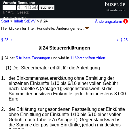
Vorschriftensuche
buzer.de
Normalansicht
§ / Art.
Gesetz
Volltextsuche
Start
>
Inhalt StBVV
>
§ 24
Änderungsalarm
Hier klicken für
Titel, Fundstelle, Änderungen
etc.
nur in StBVV
§ 24 - Steuerberatervergütungsverordnung
←
→
§ 23
§ 25
(StBVV)
§ 24 Steuererklärungen
V. v. 17.12.1981
BGBl. I S. 1442
; zuletzt geändert durch
Artikel 5
V. v.
19.12.2025
BGBl. 2025 I Nr. 372
§ 24 hat
5 frühere Fassungen
und wird in
11 Vorschriften zitiert
Geltung ab 01.04.1982; FNA: 610-10-7
Allgemeines Steuerrecht
11 weitere Fassungen
|
Drucksachen / Entwurf / Begründung
|
(1) Der Steuerberater erhält für die Anfertigung
wird in 14 Vorschriften zitiert
1.
der Einkommensteuererklärung ohne Ermittlung der
Vierter Abschnitt Gebühren für die Beratung und für die
einzelnen Einkünfte 1/10 bis 6/10 einer vollen Gebühr
Hilfeleistung bei der Erfüllung allgemeiner Steuerpflichten
nach Tabelle A (
Anlage 1
); Gegenstandswert ist die
Summe der positiven Einkünfte, jedoch mindestens 8.000
Euro;
2.
der Erklärung zur gesonderten Feststellung der Einkünfte
ohne Ermittlung der Einkünfte 1/10 bis 5/10 einer vollen
Gebühr nach Tabelle A (
Anlage 1
); Gegenstandswert ist
die Summe der positiven Einkünfte, jedoch mindestens