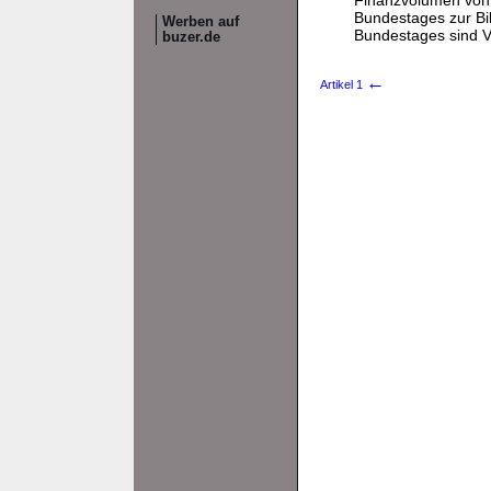
Finanzvolumen von 
Bundestages zur Bi
Werben auf
Bundestages sind 
buzer.de
←
Artikel 1