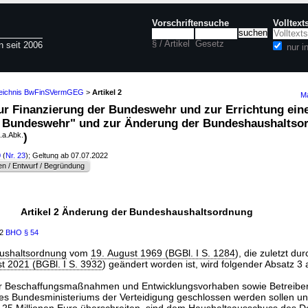
Vorschriftensuche
Volltex
§ / Artikel
Gesetz
n seit 2006
nur 
zeichnis BwFinSVermGEG
>
Artikel 2
Ma
 zur Finanzierung der Bundeswehr und zur Errichtung ein
Bundeswehr" und zur Änderung der Bundeshaushaltso
.a.Abk.
)
0
(
Nr. 23
); Geltung ab 07.07.2022
n / Entwurf / Begründung
Artikel 2 Änderung der Bundeshaushaltsordnung
22
BHO
§ 54
ushaltsordnung
vom
19. August 1969 (BGBl. I S. 1284
), die zuletzt du
 2021 (BGBl. I S. 3932
) geändert worden ist, wird folgender Absatz 3 
er Beschaffungsmaßnahmen und Entwicklungsvorhaben sowie Betreiberv
es Bundesministeriums der Verteidigung geschlossen werden sollen un