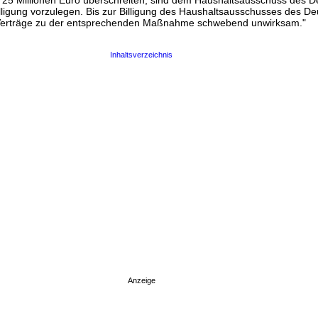
25 Millionen Euro überschreiten, sind dem Haushaltsausschuss des 
lligung vorzulegen. Bis zur Billigung des Haushaltsausschusses des D
Verträge zu der entsprechenden Maßnahme schwebend unwirksam."
Inhaltsverzeichnis
Anzeige