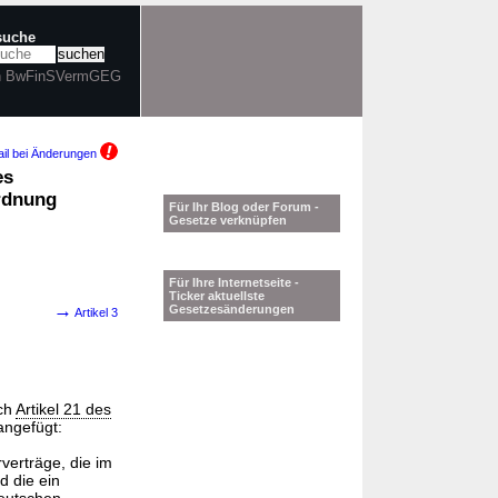
tsuche
in BwFinSVermGEG
il bei Änderungen
es
rdnung
Für Ihr Blog oder Forum -
Gesetze verknüpfen
Für Ihre Internetseite -
Ticker aktuellste
→
Gesetzesänderungen
Artikel 3
rch
Artikel 21 des
angefügt:
erträge, die im
d die ein