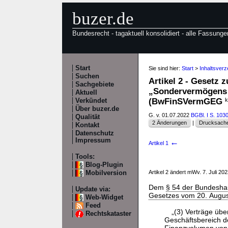
buzer.de
Bundesrecht - tagaktuell konsolidiert - alle Fassunge
Start
Sie sind hier:
Start
>
Inhaltsver
Suchen
Artikel 2 - Gesetz
Sachgebiete
„Sondervermögens 
Aktuell
(BwFinSVermGEG
k
Verkündet
Über buzer.de
G. v. 01.07.2022
BGBl. I S. 103
Qualität
2 Änderungen
|
Drucksache
Kontakt
Datenschutz
Impressum
←
Artikel 1
Tools:
Blog-Plugin
Artikel 2 ändert mWv. 7. Juli 20
Mobilversion
Dem
§ 54 der Bundesha
Update via:
Gesetzes vom 20. August
Web-Widget
Feed
„(3) Verträge üb
Rechtskataster
Geschäftsbereich d