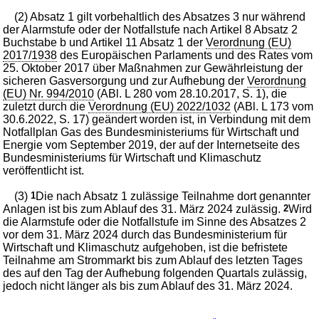
(2) Absatz 1 gilt vorbehaltlich des Absatzes 3 nur während
der Alarmstufe oder der Notfallstufe nach Artikel 8 Absatz 2
Buchstabe b und Artikel 11 Absatz 1 der
Verordnung (EU)
2017/1938
des Europäischen Parlaments und des Rates vom
25. Oktober 2017 über Maßnahmen zur Gewährleistung der
sicheren Gasversorgung und zur Aufhebung der
Verordnung
(EU) Nr. 994/2010
(ABl. L 280 vom 28.10.2017, S. 1), die
zuletzt durch die
Verordnung (EU) 2022/1032
(ABl. L 173 vom
30.6.2022, S. 17) geändert worden ist, in Verbindung mit dem
Notfallplan Gas des Bundesministeriums für Wirtschaft und
Energie vom September 2019, der auf der Internetseite des
Bundesministeriums für Wirtschaft und Klimaschutz
veröffentlicht ist.
(3)
1
Die nach Absatz 1 zulässige Teilnahme dort genannter
Anlagen ist bis zum Ablauf des 31. März 2024 zulässig.
2
Wird
die Alarmstufe oder die Notfallstufe im Sinne des Absatzes 2
vor dem 31. März 2024 durch das Bundesministerium für
Wirtschaft und Klimaschutz aufgehoben, ist die befristete
Teilnahme am Strommarkt bis zum Ablauf des letzten Tages
des auf den Tag der Aufhebung folgenden Quartals zulässig,
jedoch nicht länger als bis zum Ablauf des 31. März 2024.