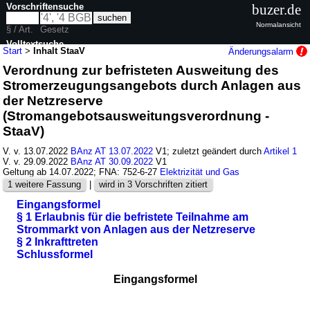
Vorschriftensuche
buzer.de
Normalansicht
§ / Art.
Gesetz
Volltextsuche
Start
>
Inhalt StaaV
Änderungsalarm
Verordnung zur befristeten Ausweitung des
nur in StaaV
Stromerzeugungsangebots durch Anlagen aus
der Netzreserve
(Stromangebotsausweitungsverordnung -
StaaV)
V. v. 13.07.2022
BAnz AT 13.07.2022
V1; zuletzt geändert durch
Artikel 1
V. v. 29.09.2022
BAnz AT 30.09.2022
V1
Geltung ab 14.07.2022; FNA: 752-6-27
Elektrizität und Gas
1 weitere Fassung
|
wird in 3 Vorschriften zitiert
Eingangsformel
§ 1 Erlaubnis für die befristete Teilnahme am
Strommarkt von Anlagen aus der Netzreserve
§ 2 Inkrafttreten
Schlussformel
Eingangsformel