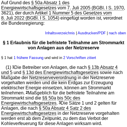
Auf Grund des
§ 50a Absatz 1 des
Energiewirtschaftsgesetzes
vom
7. Juli 2005 (BGBl. I S. 1970
,
3621), der durch
Artikel 1 Nummer 5 des Gesetzes vom
8. Juli 2022 (BGBl. I S. 1054
) eingefügt worden ist, verordnet
die Bundesregierung:
Inhaltsverzeichnis
|
Ausdrucken/PDF
|
nach oben
§ 1 Erlaubnis für die befristete Teilnahme am Strommarkt
von Anlagen aus der Netzreserve
§ 1 hat
1 frühere Fassung
und wird in
2 Vorschriften zitiert
(1)
1
Die Betreiber von Anlagen, die nach
§ 13b Absatz 4
und 5
und
§ 13d des Energiewirtschaftsgesetzes
sowie nach
Maßgabe der
Netzreserveverordnung
in der Netzreserve
vorgehalten werden und die kein Erdgas zur Erzeugung
elektrischer Energie einsetzen, können am Strommarkt
teilnehmen.
2
Maßgeblich für die befristete Teilnahme am
Strommarkt sind die
§§ 50a
bis
50c des
Energiewirtschaftsgesetzes
.
3
Die Sätze 1 und 2 gelten für
Anlagen, die nach
§ 50a Absatz 4 Satz 2 des
Energiewirtschaftsgesetzes
in der Netzreserve vorgehalten
werden erst ab dem Zeitpunkt, zu dem das Verbot der
Kohleverfeuerung für diese Anlagen wirksam wird.