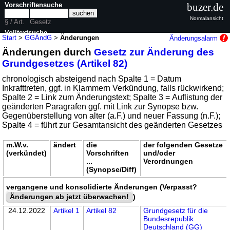
Vorschriftensuche
buzer.de
Normalansicht
§ / Art.
Gesetz
Volltextsuche
Start
>
GGÄndG
>
Änderungen
Änderungsalarm
Änderungen durch
Gesetz zur Änderung des
nur in GGÄndG
Grundgesetzes (Artikel 82)
chronologisch absteigend nach Spalte 1 = Datum
Inkrafttreten, ggf. in Klammern Verkündung, falls rückwirkend;
Spalte 2 = Link zum Änderungstext; Spalte 3 = Auflistung der
geänderten Paragrafen ggf. mit Link zur Synopse bzw.
Gegenüberstellung von alter (a.F.) und neuer Fassung (n.F.);
Spalte 4 = führt zur Gesamtansicht des geänderten Gesetzes
m.W.v.
ändert
die
der folgenden Gesetze
(verkündet)
Vorschriften
und/oder
...
Verordnungen
(Synopse/Diff)
vergangene und konsolidierte Änderungen (Verpasst?
Änderungen ab jetzt überwachen!
)
24.12.2022
Artikel 1
Artikel 82
Grundgesetz für die
Bundesrepublik
Deutschland (GG)