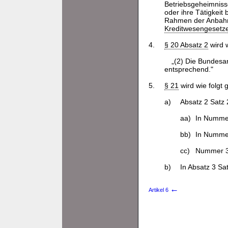
Betriebsgeheimnisse
oder ihre Tätigkeit
Rahmen der Anbahnu
Kreditwesengesetz
4.
§ 20 Absatz 2
wird w
„(2) Die Bundesa
entsprechend."
5.
§ 21
wird wie folgt 
a)
Absatz 2 Satz 2
aa)
In Nummer
bb)
In Nummer
cc)
Nummer 3
b)
In Absatz 3 Sa
←
Artikel 6