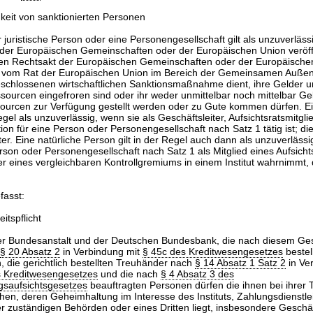
keit von sanktionierten Personen
r juristische Person oder eine Personengesellschaft gilt als unzuverläs
 der Europäischen Gemeinschaften oder der Europäischen Union veröff
den Rechtsakt der Europäischen Gemeinschaften oder der Europäischen
r vom Rat der Europäischen Union im Bereich der Gemeinsamen Außen
beschlossenen wirtschaftlichen Sanktionsmaßnahme dient, ihre Gelder 
ssourcen eingefroren sind oder ihr weder unmittelbar noch mittelbar Ge
sourcen zur Verfügung gestellt werden oder zu Gute kommen dürfen. Ei
egel als unzuverlässig, wenn sie als Geschäftsleiter, Aufsichtsratsmitgli
ion für eine Person oder Personengesellschaft nach Satz 1 tätig ist; dies 
er. Eine natürliche Person gilt in der Regel auch dann als unzuverlässi
rson oder Personengesellschaft nach Satz 1 als Mitglied eines Aufsicht
r eines vergleichbaren Kontrollgremiums in einem Institut wahrnimmt, 
fasst:
tspflicht
er Bundesanstalt und der Deutschen Bundesbank, die nach diesem Ges
§ 20 Absatz 2
in Verbindung mit
§ 45c des Kreditwesengesetzes
bestel
 die gerichtlich bestellten Treuhänder nach
§ 14 Absatz 1 Satz 2
in Ve
s Kreditwesengesetzes
und die nach
§ 4 Absatz 3 des
gsaufsichtsgesetzes
beauftragten Personen dürfen die ihnen bei ihrer T
n, deren Geheimhaltung im Interesse des Instituts, Zahlungsdienstlei
r zuständigen Behörden oder eines Dritten liegt, insbesondere Geschä