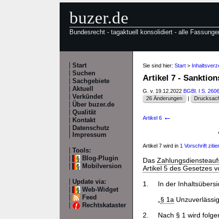
buzer.de
Bundesrecht - tagaktuell konsolidiert - alle Fassunge
Start
Sie sind hier:
Start
>
Inhaltsverz
Suchen
Artikel 7 - Sanktio
Sachgebiete
Aktuell
G. v. 19.12.2022
BGBl. I S. 260
Verkündet
26 Änderungen
|
Drucksach
Über buzer.de
Qualität
←
Artikel 6
Kontakt
Datenschutz
Impressum
Artikel 7 wird in
1 Vorschrift zitier
Tools:
Blog-Plugin
Das
Zahlungsdiensteauf
Mobilversion
Artikel 5 des Gesetzes v
Update via:
1.
In der Inhaltsübers
Web-Widget
Feed
„
§ 1a
Unzuverlässigk
Rechtskataster
2.
Nach
§ 1
wird folg