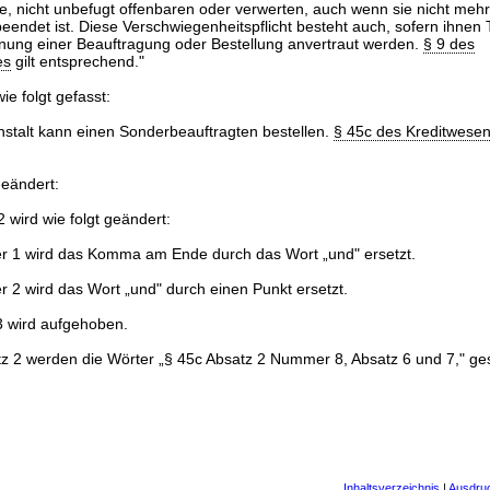
, nicht unbefugt offenbaren oder verwerten, auch wenn sie nicht mehr
 beendet ist. Diese Verschwiegenheitspflicht besteht auch, sofern ihnen
ng einer Beauftragung oder Bestellung anvertraut werden.
§ 9 des
es
gilt entsprechend."
ie folgt gefasst:
nstalt kann einen Sonderbeauftragten bestellen.
§ 45c des Kreditwese
geändert:
 wird wie folgt geändert:
 1 wird das Komma am Ende durch das Wort „und" ersetzt.
 2 wird das Wort „und" durch einen Punkt ersetzt.
 wird aufgehoben.
tz 2 werden die Wörter „§ 45c Absatz 2 Nummer 8, Absatz 6 und 7," ges
Inhaltsverzeichnis
|
Ausdru