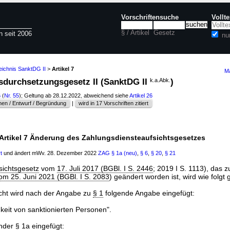
Vorschriftensuche
Vollt
§ / Artikel
Gesetz
n seit 2006
nu
eichnis SanktDG II
>
Artikel 7
Ma
nsdurchsetzungsgesetz II (SanktDG II
k.a.Abk.
)
6
(
Nr. 55
); Geltung ab 28.12.2022, abweichend siehe
Artikel 26
en / Entwurf / Begründung
|
wird in 17 Vorschriften zitiert
Artikel 7 Änderung des Zahlungsdiensteaufsichtsgesetzes
t
und ändert mWv. 28. Dezember 2022
ZAG
§ 1a (neu)
,
§ 6
,
§ 20
,
§ 21
sichtsgesetz
vom
17. Juli 2017 (BGBl. I S. 2446
; 2019 I S. 1113), das z
om 25. Juni 2021 (BGBl. I S. 2083
) geändert worden ist, wird wie folgt 
icht wird nach der Angabe zu
§ 1
folgende Angabe eingefügt:
eit von sanktionierten Personen".
ender
§ 1a
eingefügt: