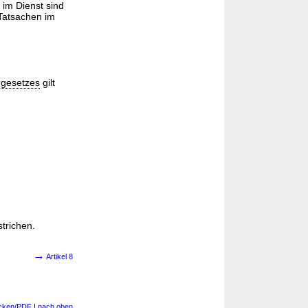
 im Dienst sind
 Tatsachen im
ngesetzes
gilt
trichen.
→
Artikel 8
cken/PDF
|
nach oben