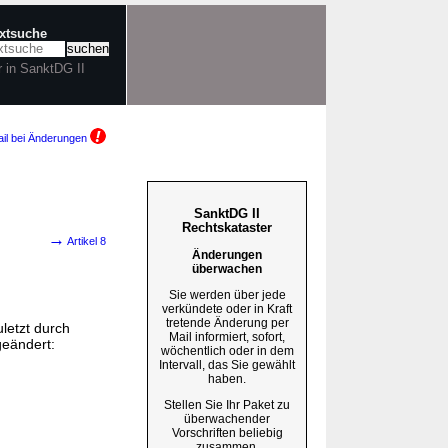
extsuche
r in SanktDG II
il bei Änderungen
SanktDG II
Rechtskataster
→
Artikel 8
Änderungen
überwachen
Sie werden über jede
verkündete oder in Kraft
tretende Änderung per
uletzt durch
Mail informiert, sofort,
geändert:
wöchentlich oder in dem
Intervall, das Sie gewählt
haben.
Stellen Sie Ihr Paket zu
überwachender
Vorschriften beliebig
zusammen.