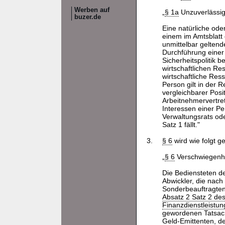
Werben auf
„
§ 1a
Unzuverlässig
buzer.de
Eine natürliche ode
einem im Amtsblatt
unmittelbar gelten
Durchführung eine
Sicherheitspolitik 
wirtschaftlichen Re
wirtschaftliche Res
Person gilt in der R
vergleichbarer Posit
Arbeitnehmervertret
Interessen einer Pe
Verwaltungsrats ode
Satz 1 fällt."
3.
§ 6
wird wie folgt ge
„
§ 6
Verschwiegenhei
Die Bediensteten d
Abwickler, die nach
Sonderbeauftragten,
Absatz 2 Satz 2 de
Finanzdienstleistun
gewordenen Tatsache
Geld-Emittenten, de