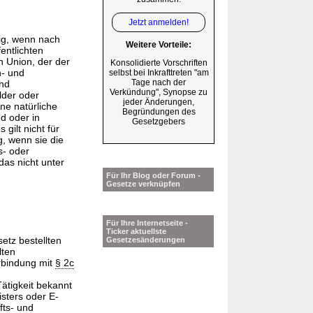
Jetzt anmelden!
sig, wenn nach
Weitere Vorteile:
entlichten
 Union, der der
Konsolidierte Vorschriften
- und
selbst bei Inkrafttreten "am
Tage nach der
und
Verkündung", Synopse zu
lder oder
jeder Änderungen,
ne natürliche
Begründungen des
ed oder in
Gesetzgebers
gilt nicht für
g, wenn sie die
s- oder
das nicht unter
Für Ihr Blog oder Forum -
Gesetze verknüpfen
Für Ihre Internetseite -
Ticker aktuellste
etz bestellten
Gesetzesänderungen
lten
rbindung mit
§ 2c
ätigkeit bekannt
sters oder E-
fts- und