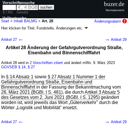
Vorschriftensuche
buzer.de
Normalansicht
§ / Art.
Gesetz
Volltextsuche
Start
>
Inhalt BALMG
>
Art. 28
Änderungsalarm
Hier klicken für
Titel, Fundstelle, Änderungen
etc.
nur in BALMG
Artikel 28 - Gesetz zur Anpassung von
←
→
Artikel 27
Artikel 29
Gesetzen und Verordnungen an die neue
Artikel 28 Änderung der Gefahrgutverordnung Straße,
Behördenbezeichnung des Bundesamtes für
Eisenbahn und Binnenschifffahrt
Güterverkehr (BALMG
k.a.Abk.
)
Artikel 28 wird in
2 Vorschriften zitiert
und ändert mWv. 9. März 2023
G. v. 02.03.2023
BGBl. 2023 I Nr. 56
; Geltung ab 09.03.2023
GGVSEB
§ 14
,
§ 27
42 Änderungen
|
Drucksachen / Entwurf / Begründung
|
wird in 54 Vorschriften zitiert
In
§ 14 Absatz 1
sowie
§ 27 Absatz 1 Nummer 1 der
Gefahrgutverordnung Straße, Eisenbahn und
Binnenschifffahrt
in der Fassung der Bekanntmachung vom
26. März 2021 (BGBl. I S. 481
), die durch
Artikel 3 Absatz 5
des Gesetzes vom 2. Juni 2021 (BGBl. I S. 1295
) geändert
worden ist, wird jeweils das Wort „Güterverkehr" durch die
Wörter „Logistik und Mobilität" ersetzt.
←
→
Artikel 27
Artikel 29