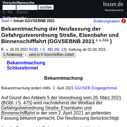
Vorschriftensuche
buzer.de
Normalansicht
§ / Art.
Gesetz
Volltextsuche
Start
>
Inhalt GGVSEBNB 2021
Änderungsalarm
Bekanntmachung der Neufassung der
nur in GGVSEBNB 2021
Gefahrgutverordnung Straße, Eisenbahn und
Binnenschifffahrt (GGVSEBNB 2021
k.a.Abk.
)
B. v. 26.03.2021
BGBl. I S. 481
(
Nr. 13
); Geltung ab 02.04.2021
1 Änderung
|
wird in 5 Vorschriften zitiert
Bekanntmachung
Schlussformel
Bekanntmachung
Bekanntmachung ändert mWv. 2. April 2021
GGVSEB
Eingangsformel
Auf Grund des
Artikels 5 der Verordnung vom 26. März 2021
(BGBl. I S. 475
) wird nachstehend der Wortlaut der
Gefahrgutverordnung Straße, Eisenbahn und
Binnenschifffahrt
in der vom 2. April 2021 an geltenden
Fassung bekannt gemacht. Die Neufassung berücksichtigt: