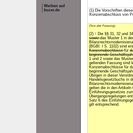
Werben auf
buzer.de
(1) Die Vorschriften die
Konzernabschluss von P
(Text alte Fassung)
(2)
1
Die §§ 31, 32 und 3
sowie
das Muster 1 in de
Bilanzrechtsmodernisier
(BGBl. I S. 1102) sind er
Konzernabschlüsse
für
d
beginnende Geschäftsja
1 und 2 sowie das Muster
geltenden Fassung sind l
Konzernabschlüsse für d
beginnende Geschäftsja
Übrigen in dieser Veror
Handelsgesetzbuchs in d
Bilanzrechtsmodernisieru
gelten die in den Artikel
Einführungsgesetzes zum
Übergangsregelungen en
Satz 6 des Einführungs
gilt entsprechend.