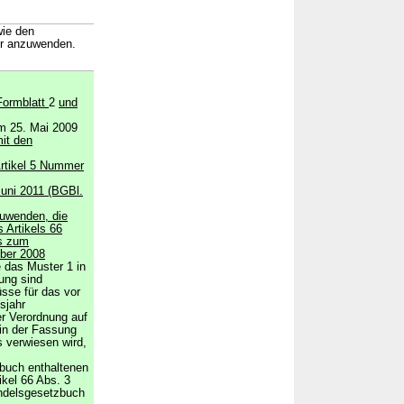
wie den
hr anzuwenden.
Formblatt
2
und
m 25. Mai 2009
it den
rtikel 5 Nummer
uni 2011 (BGBl.
uwenden, die
s Artikels 66
es zum
ber 2008
 das Muster 1 in
ung sind
sse für das vor
sjahr
er Verordnung auf
n der Fassung
 verwiesen wird,
buch enthaltenen
ikel 66 Abs. 3
ndelsgesetzbuch