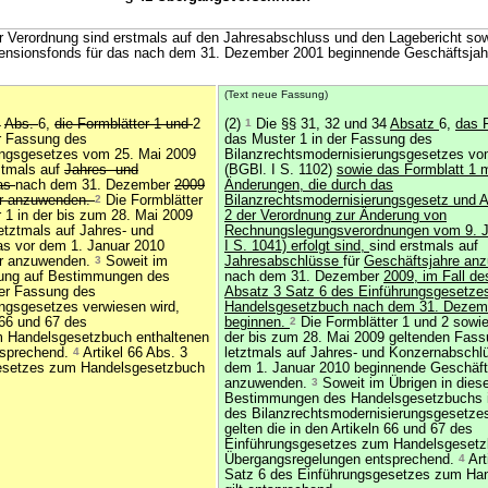
ser Verordnung sind erstmals auf den Jahresabschluss und den Lagebericht so
ensionsfonds für das nach dem 31. Dezember 2001 beginnende Geschäftsja
(Text neue Fassung)
4
Abs.
6,
die Formblätter 1 und
2
(2)
1
Die §§ 31, 32 und 34
Absatz
6,
das 
r Fassung des
das Muster 1 in der Fassung des
ungsgesetzes vom 25. Mai 2009
Bilanzrechtsmodernisierungsgesetzes vo
stmals auf
Jahres- und
(BGBl. I S. 1102)
sowie das Formblatt 1 m
as
nach dem 31. Dezember
2009
Änderungen, die durch das
hr anzuwenden.
2
Die Formblätter
Bilanzrechtsmodernisierungsgesetz und A
 1 in der bis zum 28. Mai 2009
2 der Verordnung zur Änderung von
etztmals auf Jahres- und
Rechnungslegungsverordnungen vom 9. J
as vor dem 1. Januar 2010
I S. 1041) erfolgt sind,
sind erstmals auf
hr anzuwenden.
3
Soweit im
Jahresabschlüsse
für
Geschäftsjahre anz
dnung auf Bestimmungen des
nach dem 31. Dezember
2009, im Fall de
er Fassung des
Absatz 3 Satz 6 des Einführungsgesetz
ngsgesetzes verwiesen wird,
Handelsgesetzbuch nach dem 31. Dezem
n 66 und 67 des
beginnen.
2
Die Formblätter 1 und 2 sowie
 Handelsgesetzbuch enthaltenen
der bis zum 28. Mai 2009 geltenden Fass
tsprechend.
4
Artikel 66 Abs. 3
letztmals auf Jahres- und Konzernabschlü
gesetzes zum Handelsgesetzbuch
dem 1. Januar 2010 beginnende Geschäft
anzuwenden.
3
Soweit im Übrigen in dies
Bestimmungen des Handelsgesetzbuchs i
des Bilanzrechtsmodernisierungsgesetzes
gelten die in den Artikeln 66 und 67 des
Einführungsgesetzes zum Handelsgesetz
Übergangsregelungen entsprechend.
4
Art
Satz 6 des Einführungsgesetzes zum Ha