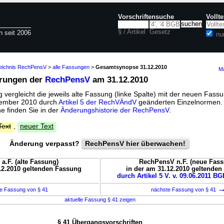
Vorschriftensuche
Vollt
§ / Artikel
Gesetz
n seit 2006
nu
zeichnis RechPensV
>
alle Fassungen
>
Gesamtsynopse 31.12.2010
Ma
erungen der
RechPensV
am 31.12.2010
vergleicht die jeweils alte Fassung (linke Spalte) mit der neuen Fassu
ezember 2010 durch
Artikel 5 der RechVÄndV
geänderten Einzelnormen.
 finden Sie in der
Änderungshistorie der RechPensV
.
Text
,
neuer Text
Änderung verpasst?
RechPensV hier überwachen!
.F. (alte Fassung)
RechPensV n.F. (neue Fass
12.2010 geltenden Fassung
in der am 31.12.2010 geltende
durch Artikel 5 V. v. 09.06.2011 BGB
e Fassung von § 41
nächste Fassung von § 41
aktuelle Fassung § 41 zeigen
§ 41 Übergangsvorschriften