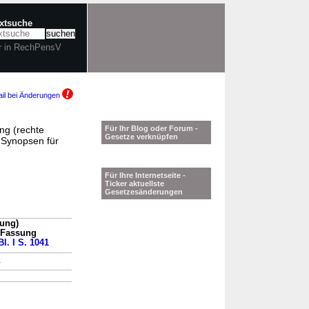
extsuche
r in RechPensV
il bei Änderungen
ng (rechte
Für Ihr Blog oder Forum -
Gesetze verknüpfen
 Synopsen für
Für Ihre Internetseite -
Ticker aktuellste
Gesetzesänderungen
ung)
n Fassung
l. I S. 1041
→