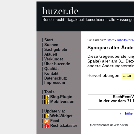
buzer.de
Bundesrecht - tagaktuell konsolidiert - alle Fassunge
Start
Sie sind hier:
Start
>
Inhaltsver
Suchen
Synopse aller Änd
Sachgebiete
Aktuell
Diese Gegenüberstellung 
Verkündet
Spalte) aller am 31. D
Über buzer.de
andere Änderungstermine
Qualität
Kontakt
Hervorhebungen:
alter 
Datenschutz
Impressum
Tools:
Blog-Plugin
RechPensV a
in der vor dem 31.
Mobilversion
Update via:
←
früher
Web-Widget
Feed
(Textabschnitt unverändert)
Rechtskataster