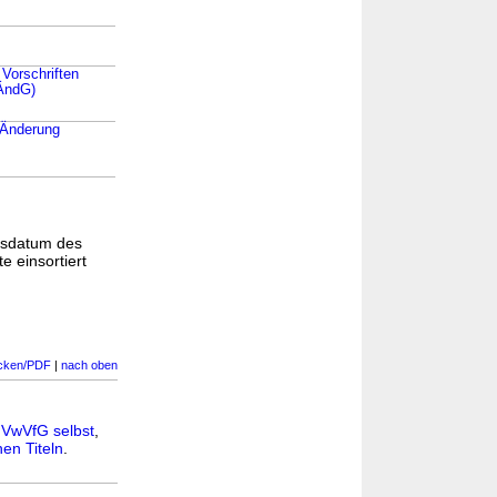
 Vorschriften
ÄndG)
r Änderung
gsdatum des
e einsortiert
cken/PDF
|
nach oben
n
VwVfG selbst
,
en Titeln
.