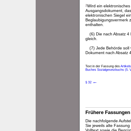
2
Wird ein elektronische
Ausgangsdokument, das mi
elektronischen Siegel e
Beglaubigungsvermerk z
enthalten.
(6) Die nach Absatz 4 
gleich.
(7) Jede Behörde soll 
Dokument nach Absatz 4 
Text in der Fassung des
Artikel
Buches Sozialgesetzbuchs (5. 
←
§ 32
Frühere Fassungen
Die nachfolgende Aufstel
Sie jeweils alte Fassun
Volltext sowie die Begr