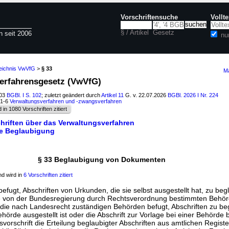
Vorschriftensuche
Vollt
§ / Artikel
Gesetz
n seit 2006
nu
zeichnis VwVfG
>
§ 33
Ma
verfahrensgesetz (VwVfG)
003
BGBl. I S. 102
; zuletzt geändert durch
Artikel 11
G. v. 22.07.2026
BGBl. 2026 I Nr. 224
01-6
Verwaltungsverfahren und -zwangsverfahren
d in 1080 Vorschriften zitiert
schriften über das Verwaltungsverfahren
he Beglaubigung
§ 33 Beglaubigung von Dokumenten
d wird in
6 Vorschriften zitiert
efugt, Abschriften von Urkunden, die sie selbst ausgestellt hat, zu beg
ie von der Bundesregierung durch Rechtsverordnung bestimmten Behör
die nach Landesrecht zuständigen Behörden befugt, Abschriften zu be
ehörde ausgestellt ist oder die Abschrift zur Vorlage bei einer Behörde b
svorschrift die Erteilung beglaubigter Abschriften aus amtlichen Regist