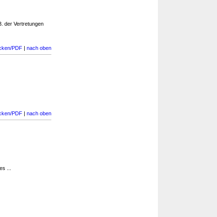
3. der Vertretungen
cken/PDF
|
nach oben
cken/PDF
|
nach oben
s ...