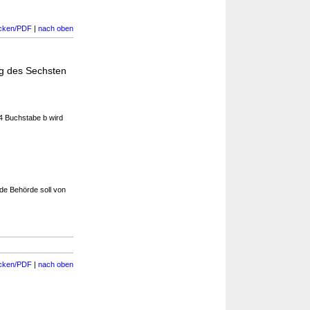
cken/PDF
|
nach oben
ng des Sechsten
 4 Buchstabe b wird
ede Behörde soll von
cken/PDF
|
nach oben