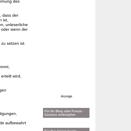
timmung des
, dass der
 ist,
n, unleserliche
t oder wenn der
zu setzen ist.
timmt,
rteilt wird,
igen
Anzeige
Für Ihr Blog oder Forum -
ltigungen,
Gesetze verknüpfen
rde aufbewahrt