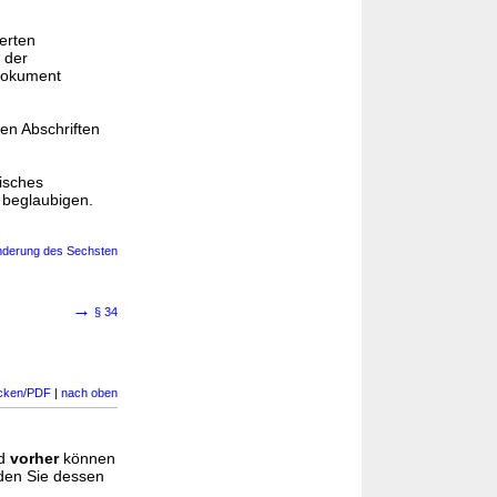
ierten
 der
sdokument
ten Abschriften
nisches
 beglaubigen.
Änderung des Sechsten
→
§ 34
cken/PDF
|
nach oben
d
vorher
können
nden Sie dessen