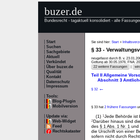
buzer.de
Bundesrecht - tagaktuell konsolidiert - alle Fassunge
Start
Sie sind hier:
Start
>
Inhaltsver
Suchen
§ 33 - Verwaltungs
Sachgebiete
Aktuell
neugefasst durch B. v. 23.01.2
Verkündet
Geltung ab 30.05.1976; FNA: 2
Über buzer.de
22 weitere Fassungen
|
wir
Qualität
Teil II Allgemeine Vor
Kontakt
Abschnitt 3 Amtlic
Datenschutz
Impressum
←
§ 32
Tools:
Blog-Plugin
Mobilversion
§ 33 hat
2 frühere Fassungen
un
(1)
1
Jede Behörde ist b
Update via:
2
Darüber hinaus sind d
Web-Widget
des
§ 1 Abs. 1 Nr. 1
und 
Feed
die Urschrift von einer B
Rechtskataster
sofern nicht durch Recht