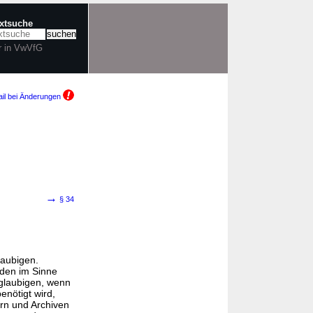
extsuche
r in VwVfG
il bei Änderungen
→
§ 34
laubigen.
den im Sinne
glaubigen, wenn
enötigt wird,
ern und Archiven