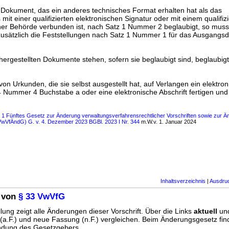
s Dokument, das ein anderes technisches Format erhalten hat als das
t einer qualifizierten elektronischen Signatur oder mit einem qualifiz
iner Behörde verbunden ist, nach Satz 1 Nummer 2 beglaubigt, so muss
usätzlich die Feststellungen nach Satz 1 Nummer 1 für das Ausgang
hergestellten Dokumente stehen, sofern sie beglaubigt sind, beglaubig
von Urkunden, die sie selbst ausgestellt hat, auf Verlangen ein elektro
Nummer 4 Buchstabe a oder eine elektronische Abschrift fertigen und
s 1 Fünftes Gesetz zur Änderung verwaltungsverfahrensrechtlicher Vorschriften sowie zur 
VwVfÄndG) G. v. 4. Dezember 2023 BGBl. 2023 I Nr. 344
m.W.v. 1. Januar 2024
Inhaltsverzeichnis
|
Ausdru
 von
§ 33 VwVfG
lung zeigt alle Änderungen dieser Vorschrift. Über die Links
aktuell
un
g (a.F.) und neue Fassung (n.F.) vergleichen. Beim Änderungsgesetz fi
ündung des Gesetzgebers.