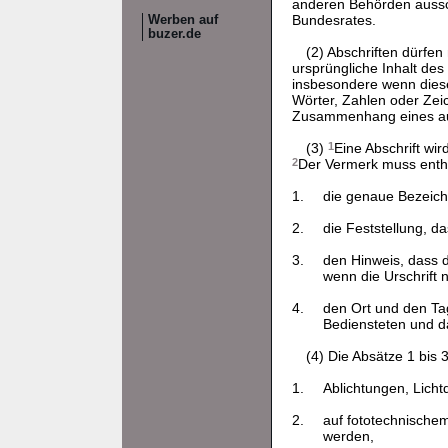
anderen Behörden aussch
Bundesrates.
Werben auf
buzer.de
(2) Abschriften dürfe
ursprüngliche Inhalt des
insbesondere wenn diese
Wörter, Zahlen oder Zei
Zusammenhang eines aus
(3)
1
Eine Abschrift wir
2
Der Vermerk muss enth
1.
die genaue Bezeichn
2.
die Feststellung, d
3.
den Hinweis, dass d
wenn die Urschrift 
4.
den Ort und den Tag
Bediensteten und da
(4) Die Absätze 1 bis
1.
Ablichtungen, Licht
2.
auf fototechnischem
werden,