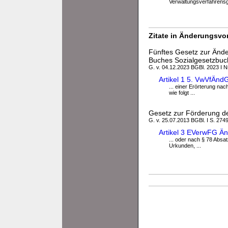
Verwaltungsverfahrensg
Zitate in Änderungsvor
Fünftes Gesetz zur Ände
Buches Sozialgesetzbuc
G. v. 04.12.2023 BGBl. 2023 I N
Artikel 1 5. VwVfÄn
... einer Erörterung nac
wie folgt ...
Gesetz zur Förderung de
G. v. 25.07.2013 BGBl. I S. 2749
Artikel 3 EVerwFG Ä
... oder nach § 78 Absa
Urkunden, ...