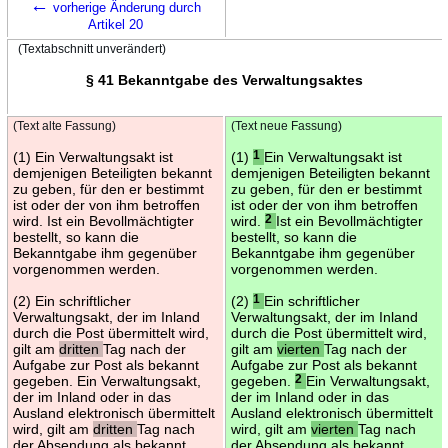
←
vorherige Änderung durch
Artikel 20
(Textabschnitt unverändert)
§ 41 Bekanntgabe des Verwaltungsaktes
(Text alte Fassung)
(Text neue Fassung)
(1) Ein Verwaltungsakt ist
(1)
1
Ein Verwaltungsakt ist
demjenigen Beteiligten bekannt
demjenigen Beteiligten bekannt
zu geben, für den er bestimmt
zu geben, für den er bestimmt
ist oder der von ihm betroffen
ist oder der von ihm betroffen
wird. Ist ein Bevollmächtigter
wird.
2
Ist ein Bevollmächtigter
bestellt, so kann die
bestellt, so kann die
Bekanntgabe ihm gegenüber
Bekanntgabe ihm gegenüber
vorgenommen werden.
vorgenommen werden.
(2) Ein schriftlicher
(2)
1
Ein schriftlicher
Verwaltungsakt, der im Inland
Verwaltungsakt, der im Inland
durch die Post übermittelt wird,
durch die Post übermittelt wird,
gilt am
dritten
Tag nach der
gilt am
vierten
Tag nach der
Aufgabe zur Post als bekannt
Aufgabe zur Post als bekannt
gegeben. Ein Verwaltungsakt,
gegeben.
2
Ein Verwaltungsakt,
der im Inland oder in das
der im Inland oder in das
Ausland elektronisch übermittelt
Ausland elektronisch übermittelt
wird, gilt am
dritten
Tag nach
wird, gilt am
vierten
Tag nach
der Absendung als bekannt
der Absendung als bekannt