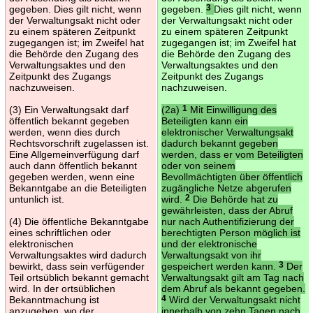
gegeben. Dies gilt nicht, wenn
gegeben.
3
Dies gilt nicht, wenn
der Verwaltungsakt nicht oder
der Verwaltungsakt nicht oder
zu einem späteren Zeitpunkt
zu einem späteren Zeitpunkt
zugegangen ist; im Zweifel hat
zugegangen ist; im Zweifel hat
die Behörde den Zugang des
die Behörde den Zugang des
Verwaltungsaktes und den
Verwaltungsaktes und den
Zeitpunkt des Zugangs
Zeitpunkt des Zugangs
nachzuweisen.
nachzuweisen.
(3) Ein Verwaltungsakt darf
(2a)
1
Mit Einwilligung des
öffentlich bekannt gegeben
Beteiligten kann ein
werden, wenn dies durch
elektronischer Verwaltungsakt
Rechtsvorschrift zugelassen ist.
dadurch bekannt gegeben
Eine Allgemeinverfügung darf
werden, dass er vom Beteiligten
auch dann öffentlich bekannt
oder von seinem
gegeben werden, wenn eine
Bevollmächtigten über öffentlich
Bekanntgabe an die Beteiligten
zugängliche Netze abgerufen
untunlich ist.
wird.
2
Die Behörde hat zu
gewährleisten, dass der Abruf
(4) Die öffentliche Bekanntgabe
nur nach Authentifizierung der
eines schriftlichen oder
berechtigten Person möglich ist
elektronischen
und der elektronische
Verwaltungsaktes wird dadurch
Verwaltungsakt von ihr
bewirkt, dass sein verfügender
gespeichert werden kann.
3
Der
Teil ortsüblich bekannt gemacht
Verwaltungsakt gilt am Tag nach
wird. In der ortsüblichen
dem Abruf als bekannt gegeben.
Bekanntmachung ist
4
Wird der Verwaltungsakt nicht
anzugeben, wo der
innerhalb von zehn Tagen nach