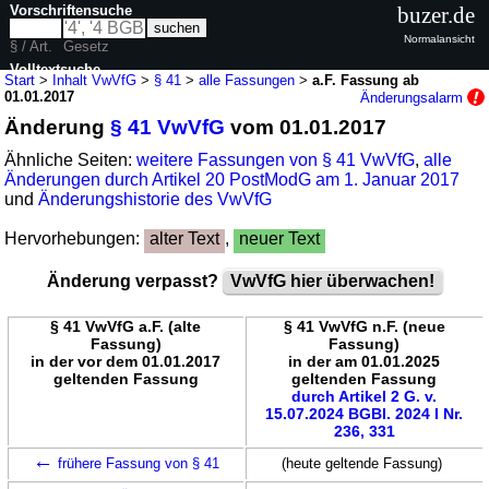
Vorschriftensuche
buzer.de
Normalansicht
§ / Art.
Gesetz
Volltextsuche
Start
>
Inhalt VwVfG
>
§ 41
>
alle Fassungen
>
a.F. Fassung ab
01.01.2017
Änderungsalarm
nur in VwVfG
Änderung
§ 41 VwVfG
vom 01.01.2017
Ähnliche Seiten:
weitere Fassungen von § 41 VwVfG
,
alle
Änderungen durch Artikel 20 PostModG am 1. Januar 2017
und
Änderungshistorie des VwVfG
Hervorhebungen:
alter Text
,
neuer Text
Änderung verpasst?
VwVfG hier überwachen!
§ 41 VwVfG a.F. (alte
§ 41 VwVfG n.F. (neue
Fassung)
Fassung)
in der vor dem 01.01.2017
in der am 01.01.2025
geltenden Fassung
geltenden Fassung
durch Artikel 2 G. v.
15.07.2024 BGBl. 2024 I Nr.
236, 331
←
frühere Fassung von § 41
(heute geltende Fassung)