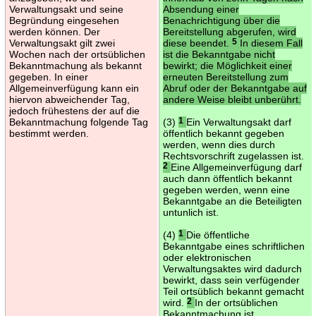
Verwaltungsakt und seine
Absendung einer
Begründung eingesehen
Benachrichtigung über die
werden können. Der
Bereitstellung abgerufen, wird
Verwaltungsakt gilt zwei
diese beendet.
5
In diesem Fall
Wochen nach der ortsüblichen
ist die Bekanntgabe nicht
Bekanntmachung als bekannt
bewirkt; die Möglichkeit einer
gegeben. In einer
erneuten Bereitstellung zum
Allgemeinverfügung kann ein
Abruf oder der Bekanntgabe auf
hiervon abweichender Tag,
andere Weise bleibt unberührt.
jedoch frühestens der auf die
Bekanntmachung folgende Tag
(3)
1
Ein Verwaltungsakt darf
bestimmt werden.
öffentlich bekannt gegeben
werden, wenn dies durch
Rechtsvorschrift zugelassen ist.
2
Eine Allgemeinverfügung darf
auch dann öffentlich bekannt
gegeben werden, wenn eine
Bekanntgabe an die Beteiligten
untunlich ist.
(4)
1
Die öffentliche
Bekanntgabe eines schriftlichen
oder elektronischen
Verwaltungsaktes wird dadurch
bewirkt, dass sein verfügender
Teil ortsüblich bekannt gemacht
wird.
2
In der ortsüblichen
Bekanntmachung ist