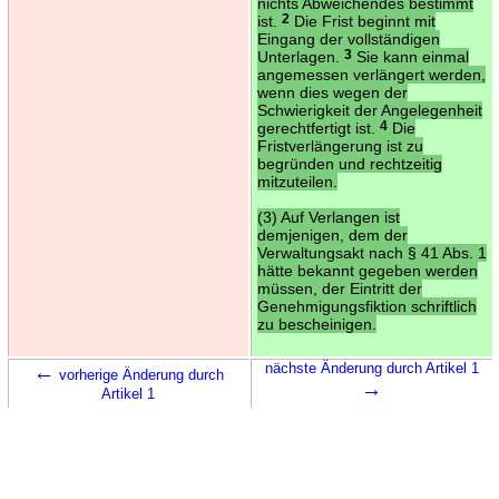
nichts Abweichendes bestimmt
ist.
2
Die Frist beginnt mit
Eingang der vollständigen
Unterlagen.
3
Sie kann einmal
angemessen verlängert werden,
wenn dies wegen der
Schwierigkeit der Angelegenheit
gerechtfertigt ist.
4
Die
Fristverlängerung ist zu
begründen und rechtzeitig
mitzuteilen.
(3) Auf Verlangen ist
demjenigen, dem der
Verwaltungsakt nach § 41 Abs. 1
hätte bekannt gegeben werden
müssen, der Eintritt der
Genehmigungsfiktion schriftlich
zu bescheinigen.
←
nächste Änderung durch Artikel 1
vorherige Änderung durch
→
Artikel 1