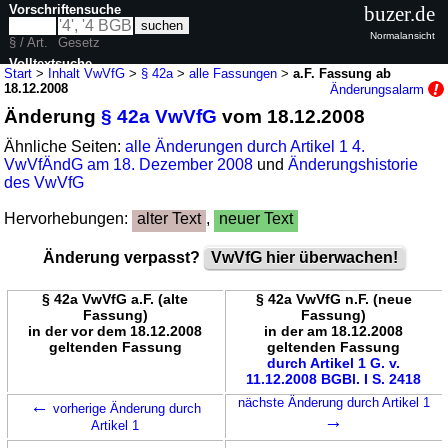
Vorschriftensuche
buzer.de
Normalansicht
§ / Art.
Gesetz
Volltextsuche
Start
>
Inhalt VwVfG
>
§ 42a
>
alle Fassungen
>
a.F. Fassung ab
18.12.2008
Änderungsalarm
nur in VwVfG
Änderung
§ 42a VwVfG
vom 18.12.2008
Ähnliche Seiten:
alle Änderungen durch Artikel 1 4.
VwVfÄndG am 18. Dezember 2008
und
Änderungshistorie
des VwVfG
Hervorhebungen:
alter Text
,
neuer Text
Änderung verpasst?
VwVfG hier überwachen!
§ 42a VwVfG a.F. (alte
§ 42a VwVfG n.F. (neue
Fassung)
Fassung)
in der vor dem 18.12.2008
in der am 18.12.2008
geltenden Fassung
geltenden Fassung
durch Artikel 1 G. v.
11.12.2008 BGBl. I S. 2418
←
nächste Änderung durch Artikel 1
vorherige Änderung durch
→
Artikel 1