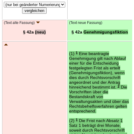
(Text alte Fassung)
(Text neue Fassung)
§ 42a
(neu)
§ 42a
Genehmigungsfiktion
(1)
1
Eine beantragte
Genehmigung gilt nach Ablauf
einer für die Entscheidung
festgelegten Frist als erteilt
(Genehmigungsfiktion), wenn
dies durch Rechtsvorschrift
angeordnet und der Antrag
hinreichend bestimmt ist.
2
Die
Vorschriften über die
Bestandskraft von
Verwaltungsakten und über das
Rechtsbehelfsverfahren gelten
entsprechend.
(2)
1
Die Frist nach Absatz 1
Satz 1 beträgt drei Monate,
soweit durch Rechtsvorschrift